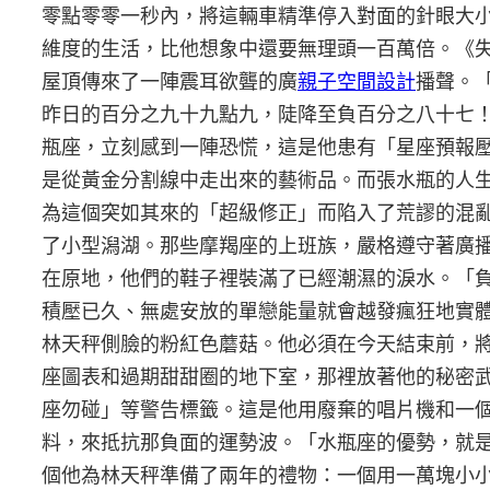
零點零零一秒內，將這輛車精準停入對面的針眼大
維度的生活，比他想象中還要無理頭一百萬倍。《
屋頂傳來了一陣震耳欲聾的廣
親子空間設計
播聲。
昨日的百分之九十九點九，陡降至負百分之八十七
瓶座，立刻感到一陣恐慌，這是他患有「星座預報
是從黃金分割線中走出來的藝術品。而張水瓶的人
為這個突如其來的「超級修正」而陷入了荒謬的混
了小型潟湖。那些摩羯座的上班族，嚴格遵守著廣
在原地，他們的鞋子裡裝滿了已經潮濕的淚水。「
積壓已久、無處安放的單戀能量就會越發瘋狂地實
林天秤側臉的粉紅色蘑菇。他必須在今天結束前，
座圖表和過期甜甜圈的地下室，那裡放著他的秘密
座勿碰」等警告標籤。這是他用廢棄的唱片機和一
料，來抵抗那負面的運勢波。「水瓶座的優勢，就
個他為林天秤準備了兩年的禮物：一個用一萬塊小