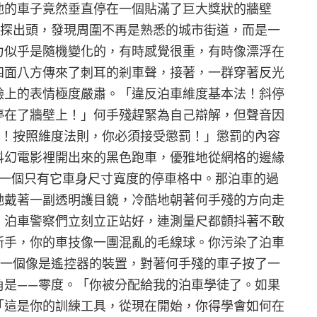
他的車子竟然垂直停在一個貼滿了巨大獎狀的牆壁
窗探出頭，發現周圍不再是熟悉的城市街道，而是一
力似乎是隨機變化的，有時感覺很重，有時像漂浮在
四面八方傳來了刺耳的剎車聲，接著，一群穿著反光
臉上的表情極度嚴肅。「違反泊車維度基本法！斜停
停在了牆壁上！」何手殘趕緊為自己辯解，但聲音因
度！按照維度法則，你必須接受懲罰！」懲罰的內容
科幻電影裡開出來的黑色跑車，優雅地從網格的邊緣
一個只有它車身尺寸寬度的停車格中。那泊車的過
她戴著一副透明護目鏡，冷酷地朝著何手殘的方向走
」泊車警察們立刻立正站好，連測量尺都顫抖著不敢
新手，你的車技像一團混亂的毛線球。你污染了泊車
出一個像是遙控器的裝置，對著何手殘的車子按了一
角是——零度。「你被分配給我的泊車學徒了。如果
「這是你的訓練工具，從現在開始，你得學會如何在