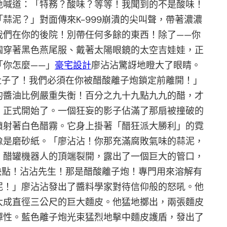
地喊道：「特務？酸味？等等！我聞到的不是酸味！
蒜泥？」對面傳來K-999崩潰的尖叫聲，帶著濃濃
我們在你的後院！別帶任何多餘的東西！除了——你
個穿著黑色燕尾服、戴著太陽眼鏡的太空吉娃娃，正
「你怎麼——」
豪宅設計
廖沾沾驚訝地瞪大了眼睛。
肚子了！我們必須在你被醋酸離子炮鎖定前離開！」
的醬油比例嚴重失衡！百分之九十九點九九的醋，才
，正式開始了。一個狂妄的影子佔滿了那扇被撞破的
噴射著白色醋霧。它身上掛著「醋狂派大勝利」的霓
像是磨砂紙。「廖沾沾！你那充滿腐敗氣味的蒜泥，
」醋罐機器人的頂端裂開，露出了一個巨大的管口，
快點！沾沾先生！那是醋酸離子炮！專門用來溶解有
泥！」廖沾沾發出了醬料學家對待信仰般的怒吼。他
大成直徑三公尺的巨大麵皮。他猛地擲出，兩張麵皮
彈性。藍色離子炮光束猛烈地擊中麵皮護盾，發出了