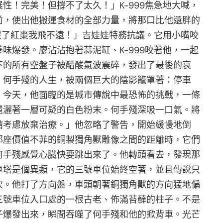
！完美！但撐不了太久！」K-999焦急地大喊，
前，使出他搬運食材的全部力量，將那口比他還胖的
沒了紅棗我飛不遠！」吉娃娃特務抗議。它用小嘴咬
爆發。廖沾沾抱著蒜泥缸、K-999咬著他，一起
下的所有空盤子被醋酸氣波震碎，發出了最後的哀
》何手殘的人生，被兩個巨大的陰影籠罩著：停車
。今天，他面臨的是城市傳說中最恐怖的挑戰，一條
還灑著一層可疑的白色粉末。何手殘深吸一口氣。將
請考慮放棄治療。」他忽略了警告，開始緩慢地倒
那座價值不菲的銅製獨角獸雕像之間的距離時，它們
何手殘感覺心臟快要跳出來了。他轉頭看去，發現那
車塔是個異類，它的三號車位始終空著，並且傳說只
次。他打了方向盤，車頭朝著銅獨角獸的方向猛地偏
三號車位入口處的一根古老、佈滿苔蘚的柱子。不是
子爆發出來，瞬間吞噬了何手殘和他的掀背車。光芒