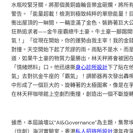
水瓶咬緊牙關，將那個黃銅齒輪音樂盒砸爛，將所
警告。「能量超載！檢測到極致純粹的單戀能量！
衝出屋頂的一瞬間，一輛塗滿了金色、裝飾著巨大
狂熱追求者——金牛座霸總牛土豪。牛土豪一腳踢
氣！」「從現在開始，你的運勢由我主宰！我的金
對撞。天空開始下起了荒謬的雨。雨點不是水，而
道，如果牛土豪的物質力量勝出，林天秤將會被困
「情緒燃料」口。他迅速撕
身心診所設計
下了貼在
氣」去對抗金牛座的「霸氣」！調節器再次發出轟鳴
中形成了一個巨大的、旋轉著的太極圖案，像是在
在林天秤咖啡館上空劇烈衝撞，創造出一個不斷旋
據悉，本屆論壇以“AI&Governance”為主
（信創）海河實驗室、粵港
私人招待所設計
澳年夜