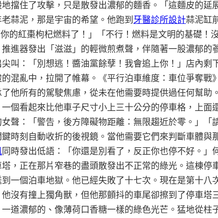
地擋住了攻擊，只是散發出濃郁的麵香。「這麵皮的延展性
年老蒜泥，那是宇宙的希望。他跑到
牙醫診所設計
蒜泥缸
再管你的紅棗枸杞燃料了！」「不行！燃料是文明的基礎！
推進器發出「滋滋」的輕微煎煮聲，伴隨著一股濃郁的蔘味
出尖叫：「別想逃！醬油黨餘孽！我會追上你！」店內剩
酸的混亂中，拉開了帷幕。《平行泊車維度：車位爭奪戰
承了他所有的駕駛焦慮，從未在他需要時提供過任何幫助
。一個看起來比他車子尺寸小上三十公分的停車格，上面
的女聲：「警告，後方障礙物距離：無限趨近於零。」「
關鍵時刻自動收折的後視鏡。當他需要它們來判斷車體與
風
同時發出低語：「你還是別看了，反正你也停不好。」
車塔，正在那片窄巷的盡頭散發出不正常的綠光。這棟停
送到一個泊車地獄。他已經失敗了十七次。現在是第十八
」他沒有撞上獨角獸，但他那顫抖的車尾卻擦到了停車塔
，一道濃郁的、像薄荷口香糖一樣的綠色光芒。猛地從柱