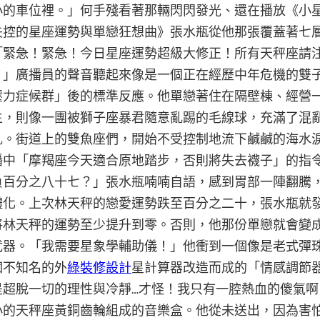
小的車位裡。」何手殘看著那輛閃閃發光、還在播放《小
失控的星座運勢與單戀狂想曲》張水瓶從他那張覆蓋著七
「緊急！緊急！今日星座運勢超級大修正！所有天秤座請
！」廣播員的聲音聽起來像是一個正在經歷中年危機的雙
壓力症候群」後的標準反應。他單戀著住在隔壁棟、經營
生，則像一團被獅子座暴君隨意亂踢的毛線球，充滿了混
亂。街道上的雙魚座們，開始不受控制地流下鹹鹹的海水
播中「摩羯座今天適合原地踏步，否則將失去襪子」的指
負百分之八十七？」張水瓶喃喃自語，感到胃部一陣翻騰
體化。上次林天秤的戀愛運勢跌至百分之二十，張水瓶就
將林天秤的運勢至少提升到零。否則，他那份單戀就會變
武器。「我需要星象學輔助儀！」他衝到一個像是老式彈
個不知名的外
綠裝修設計
星計算器改造而成的「情感調節
是超脫一切的理性與冷靜…才怪！我只有一腔熱血的傻氣
小的天秤座黃銅齒輪組成的音樂盒。他從未送出，因為害