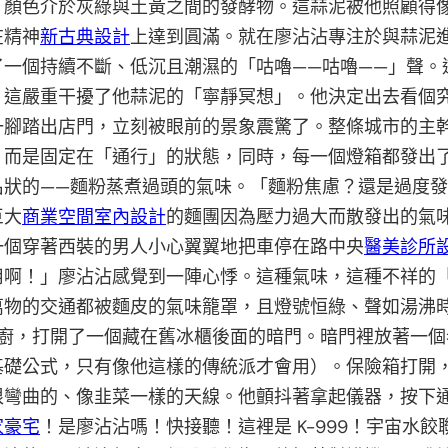
、顏色介於灰綠與土黃之間的發酵物。這蒜泥被他照顧得
在精神
新古典設計
上達到圓滿。就在廖沾沾專注於與蒜泥
了一個持續不斷、低沉且潮濕的「咕嚕——咕嚕——」聲。
，這嚴重干擾了他蒜泥的「寧靜冥想」。他決定出去看個
一腳踏出店門，立刻被眼前的景象震驚了。整條城市的主
，而是固定在「通行」的狀態，同時，每一個燈箱都發出
名狀的——麵粉蒸煮過頭的氣味。「麵粉焦慮？還是過度
巨大
商業空間室內設計
的麵團因為壓力過大而散發出的氣
一個穿著西裝的男人小心翼翼地把車停在路中央
醫美診所
用啊！」廖沾沾感覺到一陣心悸。這種氣味，這種不祥的
萬物的交通都被麵皮的氣味籠罩，且燈號恒綠、聲如湯沸
後廚，打開了一個藏在舊冰櫃後面的暗門。暗門裡放著一
基礎公式，只有像他這樣的傳統派才會用）。保險箱打開
根彎曲的、像韭菜一樣的天線。他顫抖著拿起儀器，按下
家豪宅
！是廖沾沾嗎！快接聽！這裡是 K-999！宇宙水