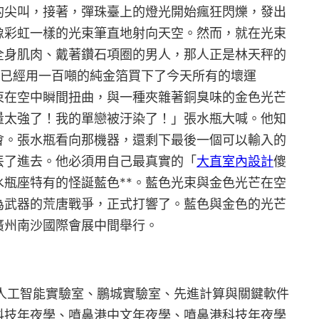
的尖叫，接著，彈珠臺上的燈光開始瘋狂閃爍，發出
像彩虹一樣的光束筆直地射向天空。然而，就在光束
全身肌肉、戴著鑽石項圈的男人，那人正是林天秤的
我已經用一百噸的純金箔買下了今天所有的壞運
束在空中瞬間扭曲，與一種夾雜著銅臭味的金色光芒
量太強了！我的單戀被汙染了！」張水瓶大喊。他知
會。張水瓶看向那機器，還剩下最後一個可以輸入的
丟了進去。他必須用自己最真實的「
大直室內設計
傻
瓶座特有的怪誕藍色**。藍色光束與金色光芒在空
為武器的荒唐戰爭，正式打響了。藍色與金色的光芒
廣州南沙國際會展中間舉行。
及上海人工智能實驗室、鵬城實驗室、先進計算與關鍵軟件
科技年夜學、噴鼻港中文年夜學、噴鼻港科技年夜學