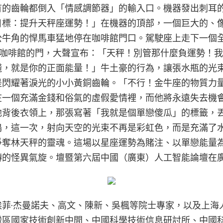
有的齒輪都倒入「情感調節器」的輸入口。機器發出刺耳
目標：提升天秤座運勢！」在機器的頂部，一個巨大的、
公牛角的悍馬車猛地停在咖啡館門口。駕駛座上走下一個
開咖啡館的門，大聲宣布：「天秤！別管那什麼負運勢！
錢，就是你的正面能量！」牛土豪的行為，讓張水瓶的光
是閃耀著淚光的小小黃銅齒輪。「不行！金牛座的物質力
在一個充滿金錢和俗氣的虛假愛情裡，而他將永遠失去機
他背後衣領上，那張寫著「我就是個單戀傻瓜」的標籤，
，這一次，射向天空的光束不再是彩虹色，而是充滿了水
爭奪林天秤的靈魂。這場以星座運勢為賭注、以單戀能量
轉的怪異氣旋。壇暨第六屆中國（廣東）人工智能論壇在
題，集聚埃菲·杰曼諾夫、高文、陳新、吳楓等院士專家，以
灣區國家技術創新中間、中國科學技術信息研討所、中國