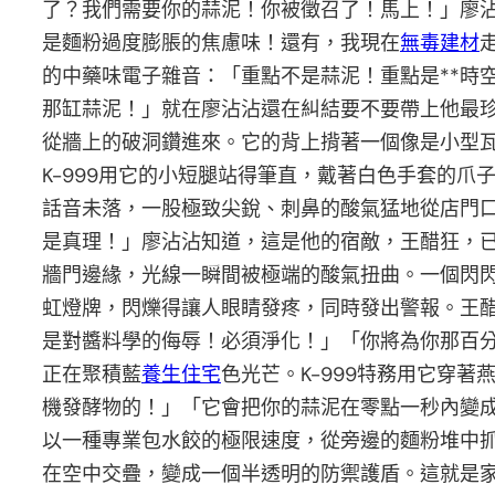
了？我們需要你的蒜泥！你被徵召了！馬上！」廖
是麵粉過度膨脹的焦慮味！還有，我現在
無毒建材
的中藥味電子雜音：「重點不是蒜泥！重點是**時
那缸蒜泥！」就在廖沾沾還在糾結要不要帶上他最
從牆上的破洞鑽進來。它的背上揹著一個像是小型
K-999用它的小短腿站得筆直，戴著白色手套的
話音未落，一股極致尖銳、刺鼻的酸氣猛地從店門
是真理！」廖沾沾知道，這是他的宿敵，王醋狂，
牆門邊緣，光線一瞬間被極端的酸氣扭曲。一個閃
虹燈牌，閃爍得讓人眼睛發疼，同時發出警報。王
是對醬料學的侮辱！必須淨化！」「你將為你那百
正在聚積藍
養生住宅
色光芒。K-999特務用它穿
機發酵物的！」「它會把你的蒜泥在零點一秒內變
以一種專業包水餃的極限速度，從旁邊的麵粉堆中
在空中交疊，變成一個半透明的防禦護盾。這就是