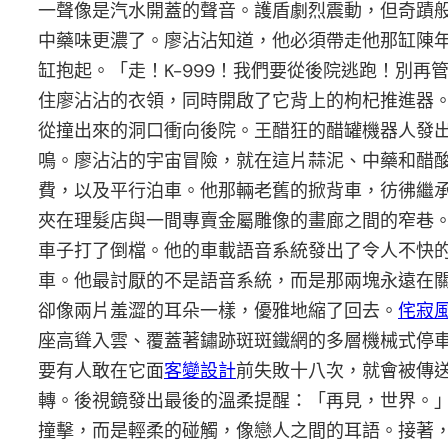
一聲像是汽水開蓋的聲音。護盾劇烈震動，但奇蹟般
中藥味更濃了。廖沾沾知道，他必須帶走他那缸陳
缸抱起。「走！K-999！我們要從後院逃跑！別
住廖沾沾的衣領，同時開啟了它背上的枸杞推進器。
從撞出來的洞口衝向後院。王醋狂的醋罐機器人發
鳴。廖沾沾的宇宙冒險，就在這片蒜泥、中藥和醋
費，以及平行泊車。他那輛老舊的掀背車，彷彿繼
夾在理髮店與一間專賣金屬雕像的畫廊之間的窄巷
車子打了倒檔。他的車載語音系統發出了令人不快
車。他最討厭的不是語音系統，而是那兩塊永遠在
卻像兩片羞澀的耳朵一樣，優雅地縮了回去。
侘寂
座高聳入雲、覆蓋著鏽跡斑斑鐵網的多層機械式停
要有人敢在它面
客變設計
前失敗十八次，就會被傳
轉。後視鏡發出最後的溫柔提醒：「再見，世界。
撞擊，而是輕柔的碰觸，像戀人之間的耳語。接著