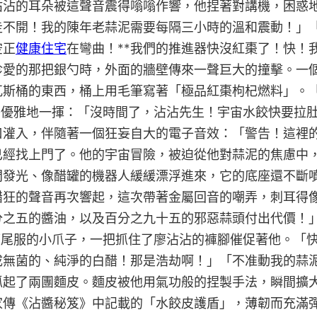
沾沾的耳朵被這聲音震得嗡嗡作響，他捏著對講機，困惑
走不開！我的陳年老蒜泥需要每隔三小時的溫和震動！」「
空正
健康住宅
在彎曲！**我們的推進器快沒紅棗了！快！
珍愛的那把銀勺時，外面的牆壁傳來一聲巨大的撞擊。一
瓦斯桶的東西，桶上用毛筆寫著「極品紅棗枸杞燃料」。
爪子優雅地一揮：「沒時間了，沾沾先生！宇宙水餃快要拉
口灌入，伴隨著一個狂妄自大的電子音效：「警告！這裡
已經找上門了。他的宇宙冒險，被迫從他對蒜泥的焦慮中
閃發光、像醋罐的機器人緩緩漂浮進來，它的底座還不斷
醋狂的聲音再次響起，這次帶著金屬回音的嘲弄，刺耳得
分之五的醬油，以及百分之九十五的邪惡蒜頭付出代價！
著燕尾服的小爪子，一把抓住了廖沾沾的褲腳催促著他。「
成無菌的、純淨的白醋！那是浩劫啊！」「不准動我的蒜
抓起了兩團麵皮。麵皮被他用氣功般的捏製手法，瞬間擴
家傳《沾醬秘笈》中記載的「水餃皮護盾」，薄韌而充滿