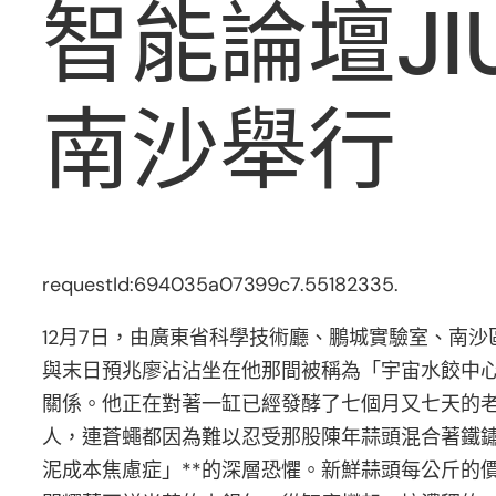
智能論壇JI
南沙舉行
requestId:694035a07399c7.55182335.
12月7日，由廣東省科學技術廳、鵬城實驗室、南
與末日預兆廖沾沾坐在他那間被稱為「宇宙水餃中
關係。他正在對著一缸已經發酵了七個月又七天的
人，連蒼蠅都因為難以忍受那股陳年蒜頭混合著鐵鏽
泥成本焦慮症」**的深層恐懼。新鮮蒜頭每公斤的