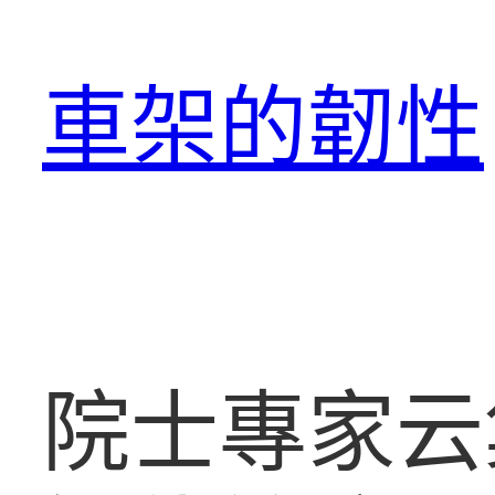
跳
至
車架的韌性
主
要
內
容
院士專家云