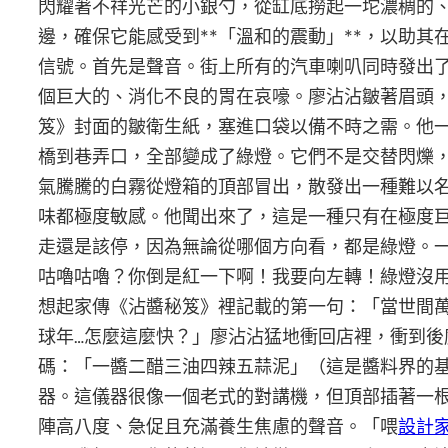
閃耀著不祥光芒的小銀勺，從缸底撈起一坨濃稠的
邊，確保它能感受到**「溫和的震動」**，以助其
信號。首先是聲音。街上所有的汽車喇叭同時發出
個巨大的、消化不良的胃在哀嚎。廖沾沾皺著眉頭
笈》封面的皺衛生紙，塞進口袋以備不時之需。他
橋到巷弄口，全部變成了綠燈。它們不是交替閃爍
氣騰騰的白霧從燈箱的頂部冒出，散發出一種難以
味都極度敏感。他聞出來了，這是一種只有在極度
走還是該停，因為無論從哪個方向看，都是綠燈。
咕嚕咕嚕？你倒是紅一下啊！我要向左轉！綠燈沒
想起家傳《沾醬秘笈》裡記載的第一句：「當世間
球年…怎麼這麼快？」廖沾沾猛地衝回店裡，衝到
碼：「一醬二醋三油四辣五蒜泥」（這是醬料界的
器。這儀器很像一個老式的對講機，但頂部插著一
陣高八度、急促且充滿養生焦慮的聲音。「喂
設計