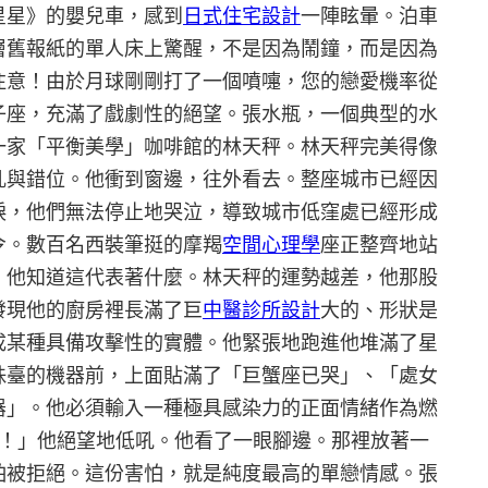
星星》的嬰兒車，感到
日式住宅設計
一陣眩暈。泊車
層舊報紙的單人床上驚醒，不是因為鬧鐘，而是因為
注意！由於月球剛剛打了一個噴嚏，您的戀愛機率從
子座，充滿了戲劇性的絕望。張水瓶，一個典型的水
一家「平衡美學」咖啡館的林天秤。林天秤完美得像
亂與錯位。他衝到窗邊，往外看去。整座城市已經因
淚，他們無法停止地哭泣，導致城市低窪處已經形成
令。數百名西裝筆挺的摩羯
空間心理學
座正整齊地站
，他知道這代表著什麼。林天秤的運勢越差，他那股
發現他的廚房裡長滿了巨
中醫診所設計
大的、形狀是
成某種具備攻擊性的實體。他緊張地跑進他堆滿了星
珠臺的機器前，上面貼滿了「巨蟹座已哭」、「處女
器」。他必須輸入一種極具感染力的正面情緒作為燃
啊！」他絕望地低吼。他看了一眼腳邊。那裡放著一
怕被拒絕。這份害怕，就是純度最高的單戀情感。張