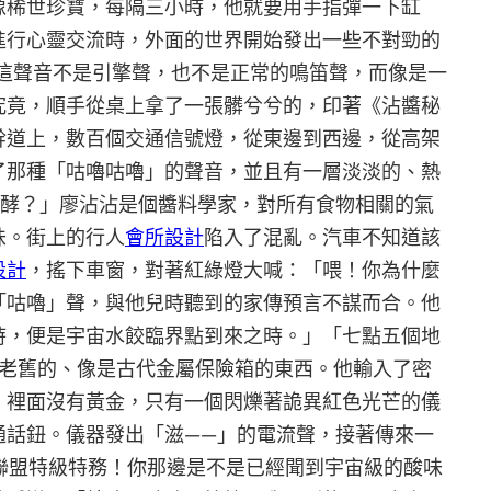
像稀世珍寶，每隔三小時，他就要用手指彈一下缸
進行心靈交流時，外面的世界開始發出一些不對勁的
這聲音不是引擎聲，也不是正常的鳴笛聲，而像是一
究竟，順手從桌上拿了一張髒兮兮的，印著《沾醬秘
幹道上，數百個交通信號燈，從東邊到西邊，從高架
了那種「咕嚕咕嚕」的聲音，並且有一層淡淡的、熱
發酵？」廖沾沾是個醬料學家，對所有食物相關的氣
味。街上的行人
會所設計
陷入了混亂。汽車不知道該
設計
，搖下車窗，對著紅綠燈大喊：「喂！你為什麼
「咕嚕」聲，與他兒時聽到的家傳預言不謀而合。他
時，便是宇宙水餃臨界點到來之時。」「七點五個地
個老舊的、像是古代金屬保險箱的東西。他輸入了密
，裡面沒有黃金，只有一個閃爍著詭異紅色光芒的儀
通話鈕。儀器發出「滋——」的電流聲，接著傳來一
餃聯盟特級特務！你那邊是不是已經聞到宇宙級的酸味