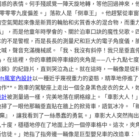
困惑的表情。何手殘感覺一陣天旋地轉，等他回過神來，
零零零零九度偏差。」落款人是「倒車王」。他趕緊從車
的空氣聞起來像是新買的輪胎和劣質香水的混合物，而重
叭」，而是他童年時學會的、關於泊車口訣的魔性兒歌。
拿的不是警棍，而是長長的測量尺和巨大的電子角度儀，
大喊，聲音充滿機械感。「我、我沒有斜停！我只是垂直
為，在這裡，你的車體與停車線的夾角是——八十九點七
集錦》的紀錄片，直到哭泣為止。就在這時，一輛像是從
oft風室內設計
以一種近乎蔑視重力的姿態，精準地停進了
作**。跑車的駕駛座上走出一個全身黑色皮衣的女人，
設計
被測量過一樣，完美地落在網格線上。「車影大人！
地掃了一眼他那輛垂直貼在牆上的掀背車，語氣冰冷。「
放棄』，讓我看到了一絲愚蠢的勇氣。」車影大人突然掏
八十度，穩穩地停在了地面上的一個停車格中。這次，夾
新信徒。」她指了指旁邊一輛像是巨型嬰兒車的改造車：