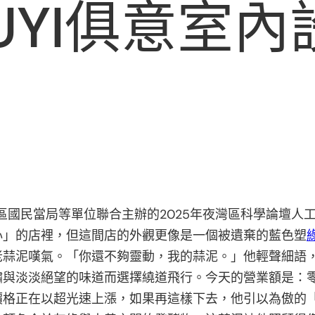
UYI俱意室
沙區國民當局等單位聯合主辦的2025年夜灣區科學論壇
心」的店裡，但這間店的外觀更像是一個被遺棄的藍色塑
老蒜泥嘆氣。「你還不夠靈動，我的蒜泥。」他輕聲細語
與淡淡絕望的味道而選擇繞道飛行。今天的營業額是：零
價格正在以超光速上漲，如果再這樣下去，他引以為傲的