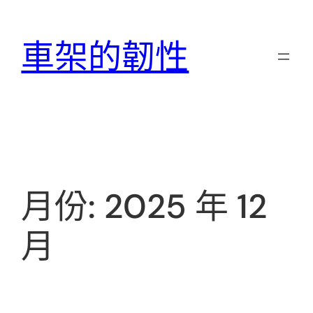
跳
至
車架的韌性
主
要
內
容
月份:
2025 年 12
月