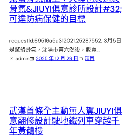
骨氣&JIUYI俱意診所設計#32;
可達防病保健的目標
requestId:69516a5a312021.25287552. 3月5日
是驚蟄骨氣，沈陽市第六然後，販賣…
admin
2025 年 12 月 29 日
項目
武漢首條全主動無人駕JIUYI俱
意翻修設計駛地鐵列車穿越千
年黃鶴樓