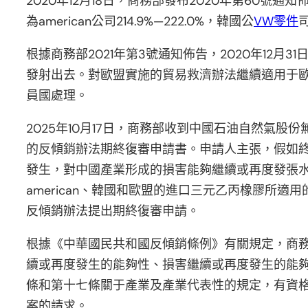
2020年12月18日，商務部發布2020年第60號通
為american公司214.9%—222.0%，韓國公
VW零件
司
根據商務部2021年第3號通知佈告，2020年12
發射出去。對歐盟實施的貿易救濟辦法繼續適用于
員國處理。
2025年10月17日，商務部收到中國石油自然氣
的反傾銷辦法期終復審申請書。申請人主張，假如
發生，對中國產業形成的損害能夠繼續或再度發張
american、韓國和歐盟的進口三元乙丙橡膠
反傾銷辦法提出期終復審申請。
根據《中華國民共和國反傾銷條例》有關規定，商
續或再度發生的能夠性、損害繼續或再度發生的能
條和第十七條關于產業及產業代表性的規定，有資
案的請求。