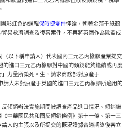
can、韓國和歐盟的進口三元乙丙橡膠征收反傾銷稅，稅率
。
團團彩虹色的邏輯
保時捷零件
悖論，朝著金箔千紙鶴
的貿易救濟調查及復審案件，不再將英國作為歐盟成
公司（以下稱申請人）代表國內三元乙丙橡膠產業提交
國和歐盟的進口三元乙丙橡膠對中國的傾銷能夠繼續或再度
衡」力量所鎖死。生，請求商務部對原產于
。申請人未對原產于英國的進口三元乙丙橡膠所適用的
、反傾銷辦法實施期間被調查產品進口情況、傾銷繼
適《中華國民共和國反傾銷條例》第十一條、第十三
申請人的主張以及所提交的概況證據合適期終復審立