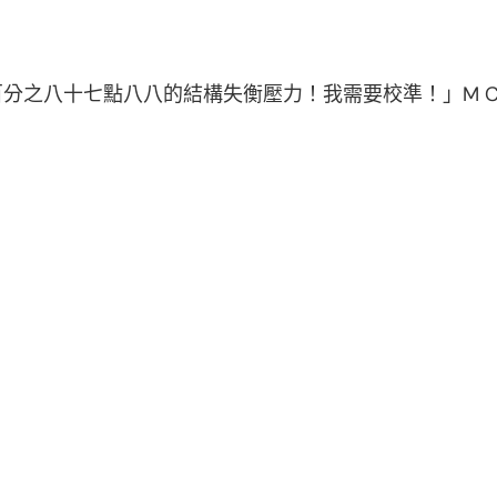
百分之八十七點八八的結構失衡壓力！我需要校準！」M Co.,