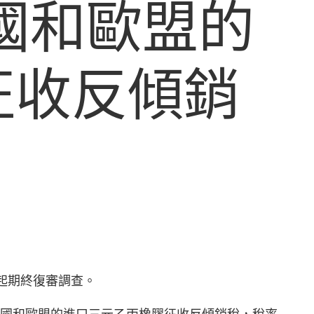
韓國和歐盟的
征收反傾銷
發起期終復審調查。