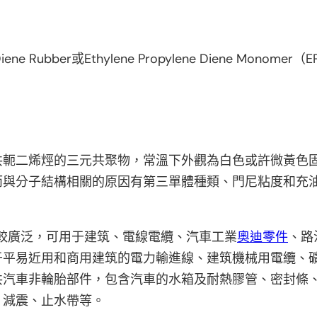
iene Rubber或Ethylene Propylene Diene Monomer（
共軛二烯烴的三元共聚物，常溫下外觀為白色或許微黃色
而與分子結構相關的原因有第三單體種類、門尼粘度和充
較廣泛，可用于建筑、電線電纜、汽車工業
奧迪零件
、路
于平易近用和商用建筑的電力輸進線、建筑機械用電纜、
共汽車非輪胎部件，包含汽車的水箱及耐熱膠管、密封條
、減震、止水帶等。