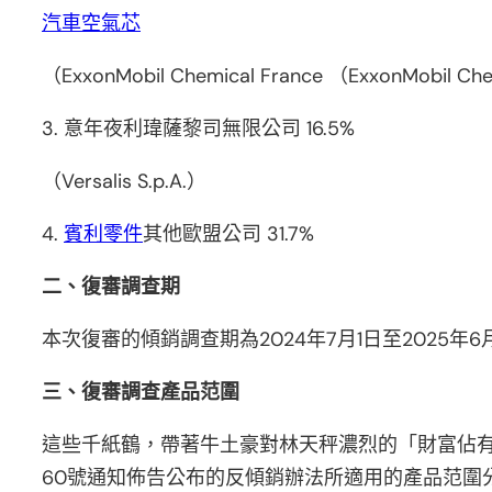
汽車空氣芯
（ExxonMobil Chemical France （ExxonMobil Che
3. 意年夜利瑋薩黎司無限公司 16.5%
（Versalis S.p.A.）
4.
賓利零件
其他歐盟公司 31.7%
二、復審調查期
本次復審的傾銷調查期為2024年7月1日至2025年6月
三、復審調查產品范圍
這些千紙鶴，帶著牛土豪對林天秤濃烈的「財富佔有
60號通知佈告公布的反傾銷辦法所適用的產品范圍