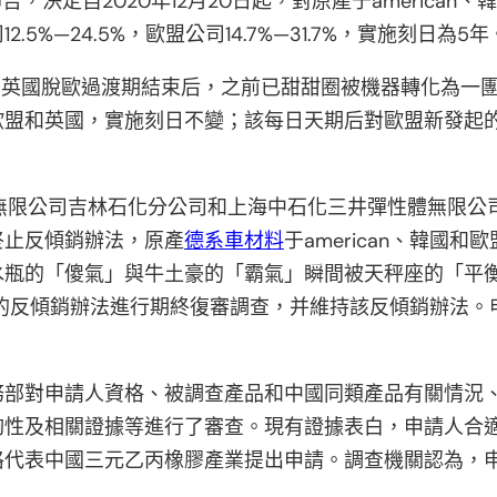
知佈告，決定自2020年12月20日起，對原產于ameri
12.5%—24.5%，歐盟公司14.7%—31.7%，實施刻日為5年
月31日英國脫歐過渡期結束后，之前已甜甜圈被機器轉化為一
歐盟和英國，實施刻日不變；該每日天期后對歐盟新發起
股份無限公司吉林石化分公司和上海中石化三井彈性體無限
終止反傾銷辦法，原產
德系車材料
于american、韓
水瓶的「傻氣」與牛土豪的「霸氣」瞬間被天秤座的「平
所適用的反傾銷辦法進行期終復審調查，并維持該反傾銷辦法
務部對申請人資格、被調查產品和中國同類產品有關情況
夠性及相關證據等進行了審查。現有證據表白，申請人合
格代表中國三元乙丙橡膠產業提出申請。調查機關認為，