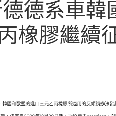
奧斯德德系車
丙橡膠繼續
an、韓國和歐盟的進口三元乙丙橡膠所適用的反傾銷辦法