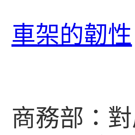
跳
至
車架的韌性
主
要
內
容
商務部：對原