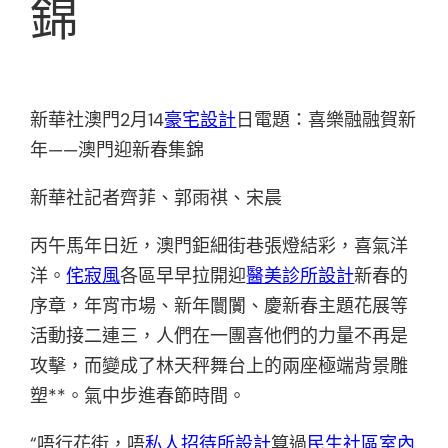
錦
新華社澳門2月14
豪宅設計
日電題：喜樂融融賀新
年——澳門迎新春集錦
新華社記者齊菲、郭雨祺、宋晨
丙午馬年日近，澳門鉅細街巷張燈結彩，喜氣洋
洋。
侘寂風
各區早早拉開迎
醫美診所設計
新春的
序章，年宵市場、新年闤闠、慶新春主題花展等
活動接二連三，人們在一團喜他們的力量不再是
攻擊，而變成了林天秤舞台上的兩座極端背景雕
塑**。氣中步進春節時間。
“唔行花街，唔
私人招待所設計
算過
民生社區室內