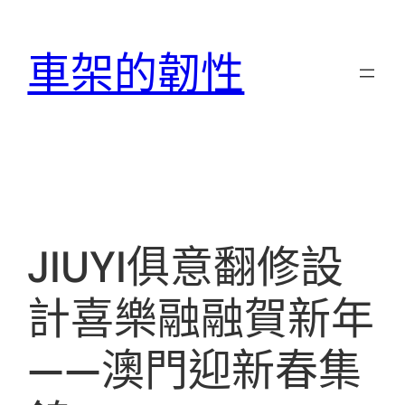
跳
至
車架的韌性
主
要
內
容
JIUYI俱意翻修設
計喜樂融融賀新年
——澳門迎新春集