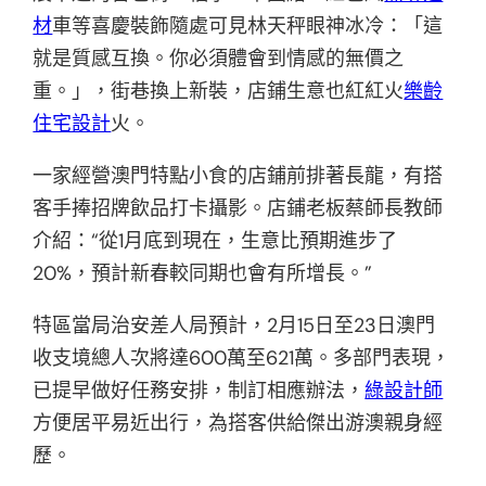
材
車等喜慶裝飾隨處可見林天秤眼神冰冷：「這
就是質感互換。你必須體會到情感的無價之
重。」，街巷換上新裝，店鋪生意也紅紅火
樂齡
住宅設計
火。
一家經營澳門特點小食的店鋪前排著長龍，有搭
客手捧招牌飲品打卡攝影。店鋪老板蔡師長教師
介紹：“從1月底到現在，生意比預期進步了
20%，預計新春較同期也會有所增長。”
特區當局治安差人局預計，2月15日至23日澳門
收支境總人次將達600萬至621萬。多部門表現，
已提早做好任務安排，制訂相應辦法，
綠設計師
方便居平易近出行，為搭客供給傑出游澳親身經
歷。