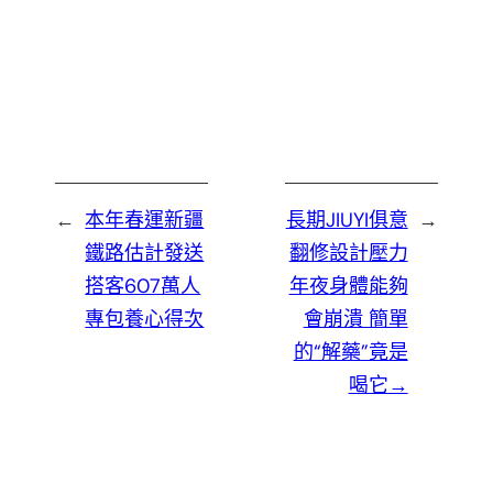
←
本年春運新疆
長期JIUYI俱意
→
鐵路估計發送
翻修設計壓力
搭客607萬人
年夜身體能夠
專包養心得次
會崩潰 簡單
的“解藥”竟是
喝它→