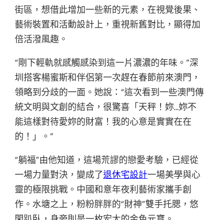
街區，想借此增加一些新的元素，在視覺後果、
藝術裝置和活動設計上，重視新舊對比，顯得加
倍活潑風趣。
“剛下輕軌就感觸感染到這一片濃濃的年味。”深
圳搭客楊蜜斯和伴侶第一次趕在春節前來澳門，
領略到分歧的一面。她說：“這次看到一些澳門傳
統文明與文創的結合，很驚喜「天秤！妳…妳不
能這樣對待愛妳的財富！我的心意是實實在在
的！」。”
“躺福”由他知道，這場荒謬的戀愛考驗，已經從
一場力量對決，變成了
退休宅設計
一場美學與心
靈的極限挑戰。中國和意年夜利藝術家攜手創
作。水塘之上，粉粉胖胖的“財神”雙手托腮，悠
閑趴臥，身旁則是一枚宏大的金色元寶。