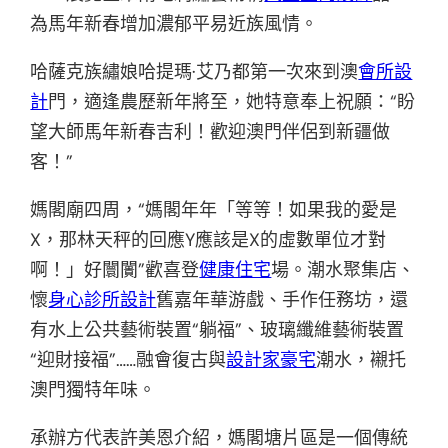
為馬年新春增加濃郁平易近族風情。
哈薩克族繡娘哈提瑪·艾乃都第一次來到澳
會所設
計
門，適逢農歷新年將至，她特意奉上祝願：“盼
望大師馬年新春吉利！歡迎澳門伴侶到新疆做
客！”
媽閣廟四周，“媽閣年年「等等！如果我的愛是
X，那林天秤的回應Y應該是X的虛數單位才對
啊！」好闤闠”歡喜登
健康住宅
場。潮水聚集店、
懷
身心診所設計
舊嘉年華游戲、手作任務坊，還
有水上公共藝術裝置“躺福”、玻璃纖維藝術裝置
“迎財接福”……融會復古與
設計家豪宅
潮水，襯托
澳門獨特年味。
承辦方代表許美恩介紹，媽閣塘片區是一個傳統