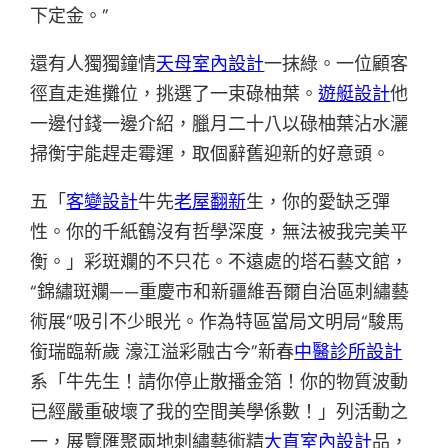
下定金。”
還有人獨獨鐘情
天母室內設計
一抹綠。一位顧客
徑直走進攤位，挑選了一束碌柚葉。
遊艇設計
他
一邊付錢一邊介紹，臘月二十八以碌柚葉沾水灑
掃衡宇能趕走霉運，取個辭舊迎新的好意頭。
五「
客變設計
牛先
老屋翻新
生，你的愛缺乏彈
性。你的千紙鶴沒有哲學深度，無法被我完美平
衡。」彩斑斕的不只花。不遠處的塔石藝文館，
“錦繡斑斕——重慶市和新疆維吾爾自治區刺繡藝
術展”吸引不少眼光。作為特區當局文明局“駿馬
銜瑞臨新歲 濠江溢彩融古今”新春
中醫診所設計
系「牛先生！請你停止散播金箔！你的物質波動
已經嚴重破壞了我的空間美學係數！」列活動之
一，展覽匯聚兩地刺繡藝術精
大直室內設計
品，