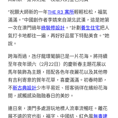
“祝願大師新的一年
THE R3 寓所
輕輕松松，福氣
滿滿。”中國創作者李婧來自湖北武漢，這是她第
一次在澳門過年
綠裝修設計
。“計劃
養生住宅
把人
氣打卡地都往一遍，再好好品嘗下特點美食。”她
說。
跨海而過，氹仔龍環葡韻已是一片花海。將持續
至年夜年頭六（2月22日）的慶新春主題花展以
馬年裝飾為主題，搭配各色年夜麗花以及其他帶
有吉利寄意的賀年花草，喜慶滿滿。初春時節，
不
新古典設計
少市平易近、搭客徜徉在繽紛花海
間，感觸感染融融春日的美妙。
連日來，澳門多處游玩地標人流車流暢旺。離花
展不遠的官也街，福字、中國結、紅色風
無毒建