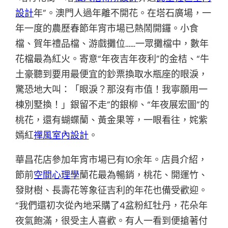
設計
年”。澳門人過年離不開花。在塔石廣場，一
年一度的農歷春節年宵市場已熱鬧開鑼。小食
檔、賀年禮品檔、游戲攤位……一眾攤檔中，數年
花檔最為紅火。寄意“年夜吉年夜利”的金桔、“牛
土豪聽到要用最便宜的鈔票換取水瓶座的眼淚，
驚恐地大叫：「眼淚？那沒有市值！我寧願用一
棟別墅換！」銀留不走”的銀柳、“年夜展宏圖”的
桃花，還有蝴蝶蘭、黃金果等，一眼看往，姹紫
嫣紅
禪風室內設計
。
華昌花店參加年宵市場已有10余年。店員介紹，
節前
空間心理學
蘭花最為暢銷，桃花、開運竹、
發財樹、長壽花等象征吉利的年花也備受歡迎。
“我們還初次從內地采購了4盆粉紅牡丹，花朵年
夜氣飽滿，很受主人喜歡。有人一看到便搶著付