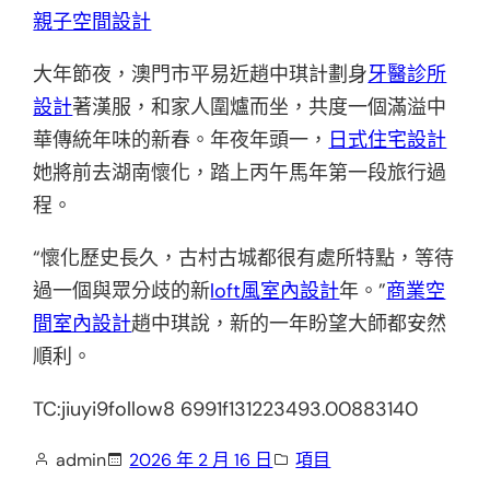
親子空間設計
大年節夜，澳門市平易近趙中琪計劃身
牙醫診所
設計
著漢服，和家人圍爐而坐，共度一個滿溢中
華傳統年味的新春。年夜年頭一，
日式住宅設計
她將前去湖南懷化，踏上丙午馬年第一段旅行過
程。
“懷化歷史長久，古村古城都很有處所特點，等待
過一個與眾分歧的新
loft風室內設計
年。”
商業空
間室內設計
趙中琪說，新的一年盼望大師都安然
順利。
TC:jiuyi9follow8 6991f131223493.00883140
admin
2026 年 2 月 16 日
項目