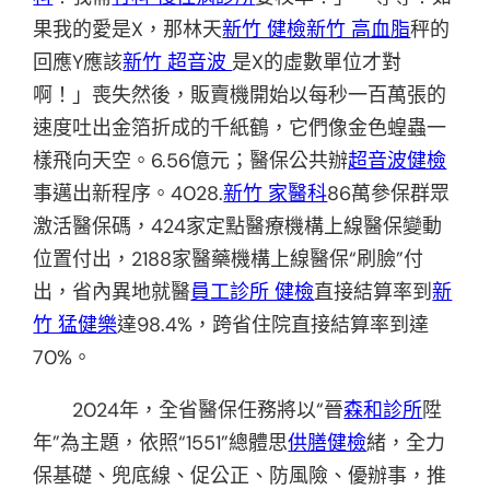
果我的愛是X，那林天
新竹 健檢
新竹 高血脂
秤的
回應Y應該
新竹 超音波
是X的虛數單位才對
啊！」喪失然後，販賣機開始以每秒一百萬張的
速度吐出金箔折成的千紙鶴，它們像金色蝗蟲一
樣飛向天空。6.56億元；醫保公共辦
超音波健檢
事邁出新程序。4028.
新竹 家醫科
86萬參保群眾
激活醫保碼，424家定點醫療機構上線醫保變動
位置付出，2188家醫藥機構上線醫保“刷臉”付
出，省內異地就醫
員工診所 健檢
直接結算率到
新
竹 猛健樂
達98.4%，跨省住院直接結算率到達
70%。
2024年，全省醫保任務將以“晉
森和診所
陞
年”為主題，依照“1551”總體思
供膳健檢
緒，全力
保基礎、兜底線、促公正、防風險、優辦事，推