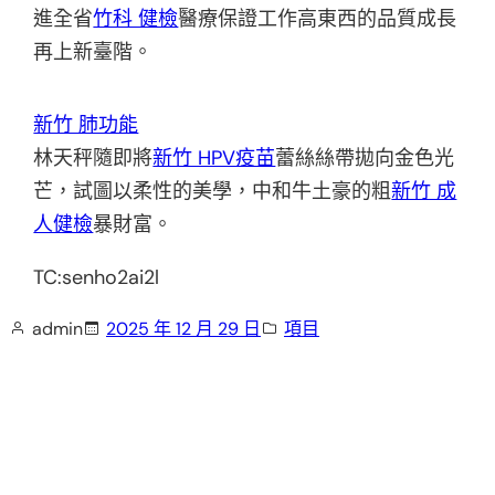
進全省
竹科 健檢
醫療保證工作高東西的品質成長
再上新臺階。
新竹 肺功能
林天秤隨即將
新竹 HPV疫苗
蕾絲絲帶拋向金色光
芒，試圖以柔性的美學，中和牛土豪的粗
新竹 成
人健檢
暴財富。
TC:senho2ai2l
admin
2025 年 12 月 29 日
項目