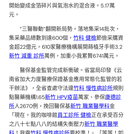
開始變成金箔碎片與氣泡水的混合液。5.17萬
元。
“三醫聯動”翻開新局勢。落地集采14批次，
集采藥品總數到達600個，
竹科 健檢
節儉采購資
金超22億元。610家醫療機構展開蒔植牙手術3.2
新竹 減重 診所
萬例，加重小我累贅6741萬元。
醫保基金監管完成新衝破。省當局印發《云
南省加大力度醫療保證基金應用常態化監管的若
干辦法》，全省查處守法違
竹科 慢性病診所
規則
點醫藥機構1.65
新竹 HPV疫苗
萬家、參保
康德診
所
人2670例，挽回醫保基
新竹 職業醫學科
金
「現在，我的咖啡館
員工診所 健檢
正在承受百分
之八十七點八八的結構失衡壓力
新竹 職業醫學
科
！我需
竹科 慢性病診所
要校準！」「等等！如