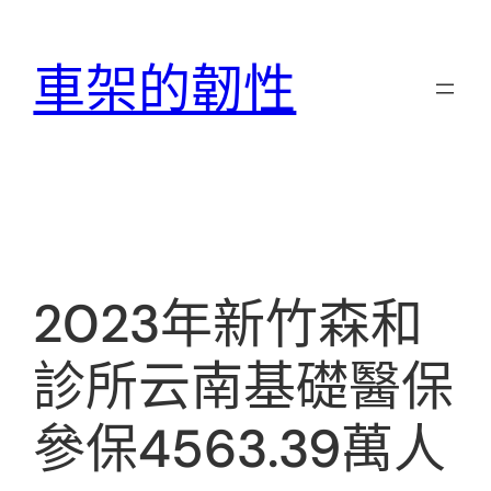
跳
至
車架的韌性
主
要
內
容
2023年新竹森和
診所云南基礎醫保
參保4563.39萬人