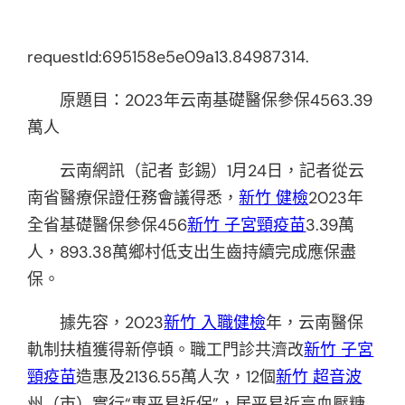
requestId:695158e5e09a13.84987314.
原題目：2023年云南基礎醫保參保4563.39
萬人
云南網訊（記者 彭錫）1月24日，記者從云
南省醫療保證任務會議得悉，
新竹 健檢
2023年
全省基礎醫保參保456
新竹 子宮頸疫苗
3.39萬
人，893.38萬鄉村低支出生齒持續完成應保盡
保。
據先容，2023
新竹 入職健檢
年，云南醫保
軌制扶植獲得新停頓。職工門診共濟改
新竹 子宮
頸疫苗
造惠及2136.55萬人次，12個
新竹 超音波
州（市）實行“惠平易近保”，居平易近高血壓糖