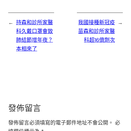
←
持森和診所家醫
我國接種新冠疫
→
科久戴口罩會致
苗森和診所家醫
肺結節增年夜？
科超16億劑次
本相來了
發佈留言
發佈留言必須填寫的電子郵件地址不會公開。
必