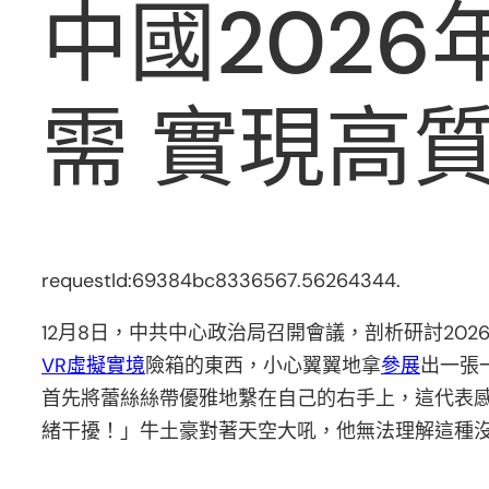
中國202
需 實現高
requestId:69384bc8336567.56264344.
12月8日，中共中心政治局召開會議，剖析研討20
VR虛擬實境
險箱的東西，小心翼翼地拿
參展
出一張
首先將蕾絲絲帶優雅地繫在自己的右手上，這代表
緒干擾！」牛土豪對著天空大吼，他無法理解這種