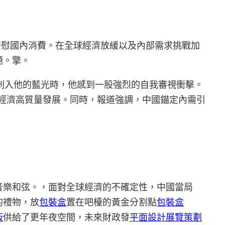
安慰國內消費。在全球經濟放緩以及內部需求挑戰加
題。擎。
規刺入他的藍光時，他感到一股強烈的自我審視衝擊。
經濟高質量發展。同時，報道強調，中國錨定內需引
音樂和弦。，面對全球經濟的不確定性，中國當局
的禮物，放
包裝盒
置在吧檯的黃金分割點
包裝盒
板
供給了更年夜空間，未來財政發
平面設計
展覽策劃