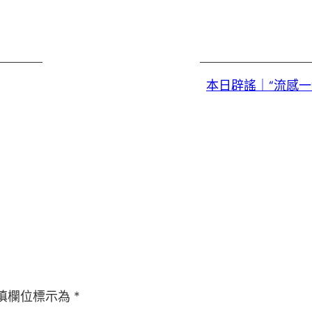
本日辟謠｜“流感一
填欄位標示為
*