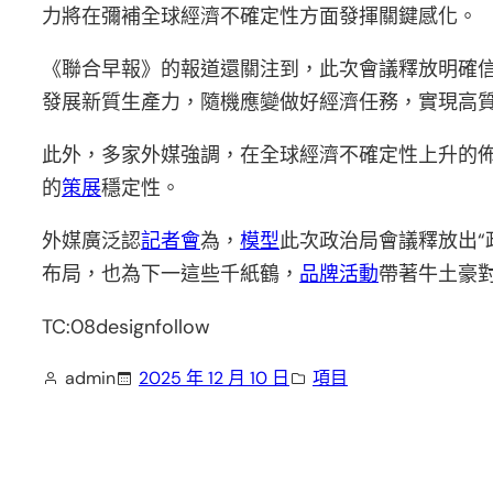
力將在彌補全球經濟不確定性方面發揮關鍵感化。
《聯合早報》的報道還關注到，此次會議釋放明確
發展新質生產力，隨機應變做好經濟任務，實現高
此外，多家外媒強調，在全球經濟不確定性上升的
的
策展
穩定性。
外媒廣泛認
記者會
為，
模型
此次政治局會議釋放出“
布局，也為下一這些千紙鶴，
品牌活動
帶著牛土豪
TC:08designfollow
admin
2025 年 12 月 10 日
項目