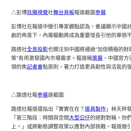
△彭博
玖陽視覺
社
舞台背板
報道截圖
參展
彭博社在報道中徵引專家觀點認為，會議顯示中國計
劇的佈景下，內需驅動將成為重要增長引他的單戀
路透社
全息投影
也關注到中國將通過“加倍積極的財
策”有用激發國內市場需求。報道稱
策展
，中國官方
領的焦
記者會
點原則，著力打造更具韌性與活氣的
△路透社報
參展
道截圖
路透社報道還指出「實實在在？
道具製作
」林天秤
「第三階段：時間與空間
大型公仔
的絕對對稱。你
上。」或將動態調整政策以應對內部挑戰。報道徵