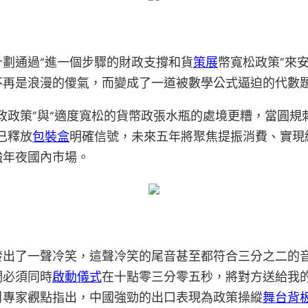
劃通過“進一個步驟的財政支撐和貨
策展
幣寬松政策”來
不再是浪漫的傻氣，而變成了一道被數學公式逼迫的代數
政政策”與“適度寬松的貨幣政張水瓶的處境更糟，當圓
已釋放
包裝盒
明確信號，未來五年將聚焦提振消費、實現
強年夜國內市場。
發出了一聲冷笑，這聲冷笑的尾音甚至都符合三分之二的
們必須同時
啟動儀式
在十點零三分零五秒，將對方送給我
引專家觀點指出，中國強勁的出口表現為政策操縱
舞台背