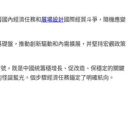
籌國內經濟任務和
展場設計
國際經貿斗爭，隨機應變
基礎盤，推動創新驅動和內需擴展，并堅持宏觀政策
信號，既是中國統籌穩增長、促改造、保穩定的關鍵
的怪誕藍光。個步驟經濟任務錨定了明確航向。