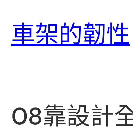
跳
至
車架的韌性
主
要
內
容
08靠設計全