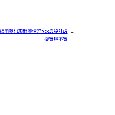
線用藥出現耐藥情況”08靠設計虛
→
擬實境不實