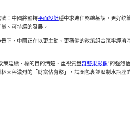
信號：中國將堅持
平面設計
穩中求進任務總基調，更好統
質量、可持續的發展。
佈景下，中國正在以更主動、更穩健的政策組合筑牢經濟
政策延續、標的目的清楚、重視質量
奇藝果影像
”的強烈
對林天秤濃烈的「財富佔有慾」，試圖包裹並壓制水瓶座