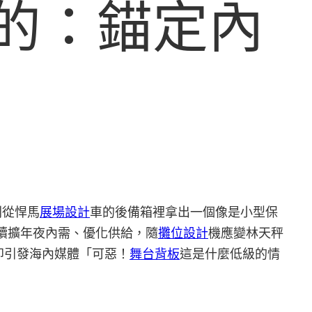
目的：錨定內
則從悍馬
展場設計
車的後備箱裡拿出一個像是小型保
續擴年夜內需、優化供給，隨
攤位設計
機應變林天秤
即引發海內媒體「可惡！
舞台背板
這是什麼低級的情