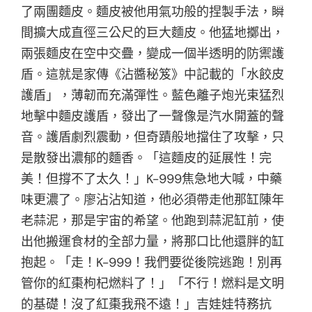
了兩團麵皮。麵皮被他用氣功般的捏製手法，瞬
間擴大成直徑三公尺的巨大麵皮。他猛地擲出，
兩張麵皮在空中交疊，變成一個半透明的防禦護
盾。這就是家傳《沾醬秘笈》中記載的「水餃皮
護盾」，薄韌而充滿彈性。藍色離子炮光束猛烈
地擊中麵皮護盾，發出了一聲像是汽水開蓋的聲
音。護盾劇烈震動，但奇蹟般地擋住了攻擊，只
是散發出濃郁的麵香。「這麵皮的延展性！完
美！但撐不了太久！」K-999焦急地大喊，中藥
味更濃了。廖沾沾知道，他必須帶走他那缸陳年
老蒜泥，那是宇宙的希望。他跑到蒜泥缸前，使
出他搬運食材的全部力量，將那口比他還胖的缸
抱起。「走！K-999！我們要從後院逃跑！別再
管你的紅棗枸杞燃料了！」「不行！燃料是文明
的基礎！沒了紅棗我飛不遠！」吉娃娃特務抗