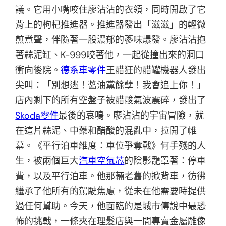
議。它用小嘴咬住廖沾沾的衣領，同時開啟了它
背上的枸杞推進器。推進器發出「滋滋」的輕微
煎煮聲，伴隨著一股濃郁的蔘味爆發。廖沾沾抱
著蒜泥缸、K-999咬著他，一起從撞出來的洞口
衝向後院。
德系車零件
王醋狂的醋罐機器人發出
尖叫：「別想逃！醬油黨餘孽！我會追上你！」
店內剩下的所有空盤子被醋酸氣波震碎，發出了
Skoda零件
最後的哀鳴。廖沾沾的宇宙冒險，就
在這片蒜泥、中藥和醋酸的混亂中，拉開了帷
幕。《平行泊車維度：車位爭奪戰》何手殘的人
生，被兩個巨大
汽車空氣芯
的陰影籠罩著：停車
費，以及平行泊車。他那輛老舊的掀背車，彷彿
繼承了他所有的駕駛焦慮，從未在他需要時提供
過任何幫助。今天，他面臨的是城市傳說中最恐
怖的挑戰，一條夾在理髮店與一間專賣金屬雕像