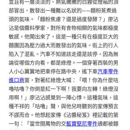
並且有一層淡淡的、熱氣騰騰的白霧從燈箱的頂
部冒出，散發出一種難以名狀的——麵粉蒸煮過
頭的氣味。「麵粉焦慮？還是過度發酵？」廖沾
沾是個醬料學家，對所有食物相關的氣味都極度
敏感。他聞出來了，這是一種只有在極度巨大的
麵團因為壓力過大而散發出的氣味。街上的行人
陷入了混亂。汽車不知道該走還是該停，因為無
論從哪個方向看，都是綠燈。一個穿著西裝的男
人小心翼翼地把車停在路中央，搖下車
汽車零件
進口商
窗，對著紅綠燈大喊：「喂！你為什麼咕
嚕咕嚕？你倒是紅一下啊！我要向左轉！綠燈沒
用啊！」廖沾沾感覺到一陣心悸。這種氣味，這
種不祥的「咕嚕」聲，與他兒時聽到的家傳預言
不謀而合。他想起家傳《沾醬秘笈》裡記載的第
一句：「當世間萬物的交
藍寶堅尼零件
通都被麵