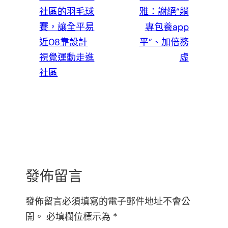
社區的羽毛球
雅：謝絕“躺
賽，讓全平易
專包養app
近08靠設計
平”、加倍務
視覺運動走進
虛
社區
發佈留言
發佈留言必須填寫的電子郵件地址不會公
開。
必填欄位標示為
*