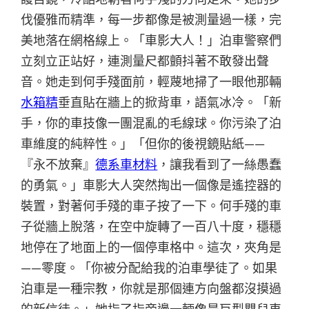
伐優雅而精準，每一步都像是被測量過一樣，完
美地落在網格線上。「車影大人！」泊車警察們
立刻立正站好，連測量尺都顫抖著不敢發出聲
音。她走到何手殘面前，輕蔑地掃了一眼他那輛
水箱精
垂直貼在牆上的掀背車，語氣冰冷。「新
手，你的車技像一團混亂的毛線球。你污染了泊
車維度的純粹性。」「但你的後視鏡貼紙——
『永不放棄』
德系車材料
，讓我看到了一絲愚蠢
的勇氣。」車影大人突然掏出一個像是遙控器的
裝置，對著何手殘的車子按了一下。何手殘的車
子從牆上脫落，在空中旋轉了一百八十度，穩穩
地停在了地面上的一個停車格中。這次，夾角是
——零度。「你被分配給我的泊車學徒了。如果
泊車是一種宗教，你就是那個連方向盤都沒摸過