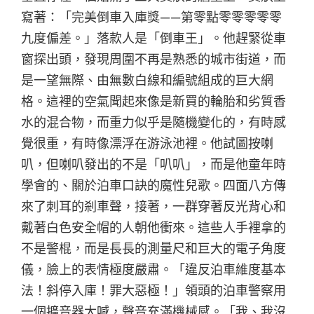
寫著：「完美倒車入庫獎——第零點零零零零零
九度偏差。」落款人是「倒車王」。他趕緊從車
窗探出頭，發現周圍不再是熟悉的城市街道，而
是一望無際、由無數白線和編號組成的巨大網
格。這裡的空氣聞起來像是新買的輪胎和劣質香
水的混合物，而重力似乎是隨機變化的，有時感
覺很重，有時像漂浮在游泳池裡。他試圖按喇
叭，但喇叭發出的不是「叭叭」，而是他童年時
學會的、關於泊車口訣的魔性兒歌。四面八方傳
來了刺耳的剎車聲，接著，一群穿著反光背心和
戴著白色安全帽的人朝他衝來。這些人手裡拿的
不是警棍，而是長長的測量尺和巨大的電子角度
儀，臉上的表情極度嚴肅。「違反泊車維度基本
法！斜停入庫！罪大惡極！」領頭的泊車警察用
一個擴音器大喊，聲音充滿機械感。「我、我沒