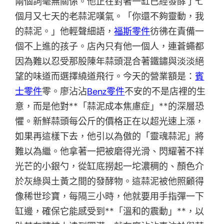
兩個詞毫無關係。他正在對著一缸已經發酵了七
個月又七天的老蒜泥嘆氣。「你還不夠靈動，我
的蒜泥。」他輕聲細語，
福斯零件
彷彿在責備一
個不上進的孩子。店內只有他一個人，連蒼蠅都
因為難以忍受那股陳年蒜頭混合著鐵鏽與淡淡絕
望的味道而選擇繞道飛行。今天的營業額是：
賓
士零件
零。廖沾沾
Benz零件
不安的不是店裡的生
意，而是他對**「蒜泥成本焦慮症」**的深層恐
懼。新鮮蒜頭每公斤的價格正在以超光速上漲，
如果再這樣下去，他引以為傲的「靈魂蒜泥」將
難以為繼。他拿著一把被磨得光滑、閃耀著不祥
光芒的小銀勺，從缸底撈起一坨濃稠的、顏色介
於灰綠與土黃之間的發酵物。這蒜泥被他照顧得
像稀世珍寶，每隔三小時，他就要用手指彈一下
缸邊，確保它能感受到**「溫和的震動」**，以