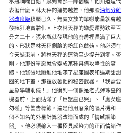
水瓶喃喃自語，感到胃部一陣翻騰，他知道這代
表著什麼。林天秤的運勢越差，他那股
油氣分離
器改良版
積壓已久、無處安放的單戀能量就會越
發瘋狂地實體化。上次林天秤的戀愛運勢跌至百
分之二十，張水瓶就發現他的廚房裡長滿了巨大
的、形狀是林天秤側臉的粉紅色蘑菇。他必須在
今天結束前，將林天秤的運勢至少提升到零。否
則，他那份單戀就會變成某種具備攻擊性的實
體。他緊張地跑進他堆滿了星座圖表和過期甜甜
圈的地下室，那裡放著他的秘密武器。「我需要
星象學輔助儀！」他衝到一個像是老式彈珠臺的
機器前，上面貼滿了「巨蟹座已哭」、「處女座
勿碰」等警告標籤。這是他用廢棄的唱片機和一
個不知名的外星計算器改造而成的「情感調節
器」。他必須輸入一種極具感染力的正面情緒作