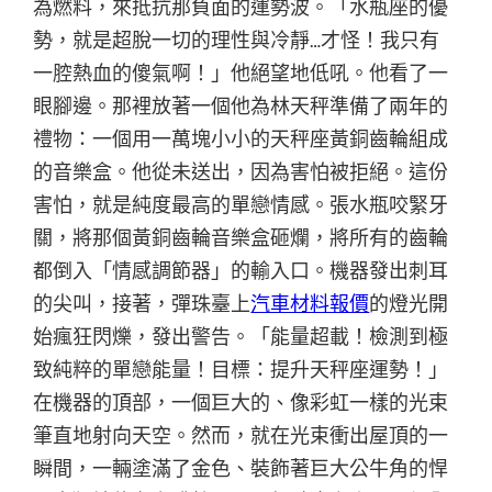
為燃料，來抵抗那負面的運勢波。「水瓶座的優
勢，就是超脫一切的理性與冷靜…才怪！我只有
一腔熱血的傻氣啊！」他絕望地低吼。他看了一
眼腳邊。那裡放著一個他為林天秤準備了兩年的
禮物：一個用一萬塊小小的天秤座黃銅齒輪組成
的音樂盒。他從未送出，因為害怕被拒絕。這份
害怕，就是純度最高的單戀情感。張水瓶咬緊牙
關，將那個黃銅齒輪音樂盒砸爛，將所有的齒輪
都倒入「情感調節器」的輸入口。機器發出刺耳
的尖叫，接著，彈珠臺上
汽車材料報價
的燈光開
始瘋狂閃爍，發出警告。「能量超載！檢測到極
致純粹的單戀能量！目標：提升天秤座運勢！」
在機器的頂部，一個巨大的、像彩虹一樣的光束
筆直地射向天空。然而，就在光束衝出屋頂的一
瞬間，一輛塗滿了金色、裝飾著巨大公牛角的悍