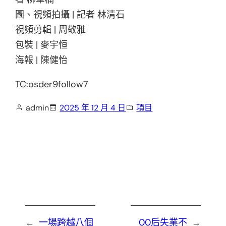
圖、視頻拍攝 | 記者 林清石
視頻剪輯 | 周敬雅
包裝 | 麥宇恒
海報 | 陳健怡
TC:osder9follow7
admin
2025 年 12 月 4 日
項目
←
一場跨越八個
00后失業不
→