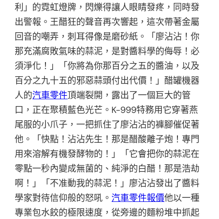
利」的霓虹燈牌，閃爍得讓人眼睛發疼，同時發
出警報。王醋狂的聲音再次響起，這次帶著金屬
回音的嘲弄，刺耳得像是磨砂紙。「廖沾沾！你
那充滿腐敗氣味的蒜泥，是對醬料學的侮辱！必
須淨化！」「你將為你那百分之五的醬油，以及
百分之九十五的邪惡蒜頭付出代價！」醋罐機器
人的
汽車零件
頂端裂開，露出了一個巨大的管
口，正在聚積藍色光芒。K-999特務用它穿著燕
尾服的小爪子，一把抓住了廖沾沾的褲腳催促著
他。「快點！沾沾先生！那是醋酸離子炮！專門
用來溶解有機發酵物的！」「它會把你的蒜泥在
零點一秒內變成無菌的、純淨的白醋！那是浩劫
啊！」「不准動我的蒜泥！」廖沾沾發出了醬料
學家對待信仰般的怒吼。
汽車零件報價
他以一種
專業包水餃的極限速度，從旁邊的麵粉堆中抓起