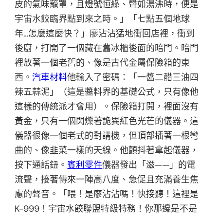
皮的氣味籠罩，且燈號恒綠、聲如湯沸時，便是
宇宙水餃臨界點到來之時。」「七點五個地球
年…怎麼這麼快？」廖沾沾猛地衝回店裡，衝到
後廚，打開了一個藏在舊冰櫃後面的暗門。暗門
裡放著一個老舊的、像是古代金屬保險箱的東
西。
汽車材料
他輸入了密碼：「一醬二醋三油四
辣五蒜泥」（這是醬料界的基礎公式，只有像他
這樣的傳統派才會用）。保險箱打開，裡面沒有
黃金，只有一個閃爍著詭異紅色光芒的儀器。這
儀器很像一個老式的對講機，但頂部插著一根彎
曲的、像韭菜一樣的天線。他顫抖著拿起儀器，
按下通話鈕。
賓利零件
儀器發出「滋——」的電
流聲，接著傳來一陣高八度、急促且充滿養生焦
慮的聲音。「喂！是廖沾沾嗎！快接聽！這裡是
K-999！宇宙水餃聯盟特級特務！你那邊是不是