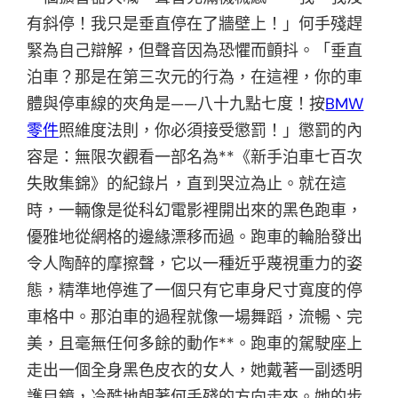
有斜停！我只是垂直停在了牆壁上！」何手殘趕
緊為自己辯解，但聲音因為恐懼而顫抖。「垂直
泊車？那是在第三次元的行為，在這裡，你的車
體與停車線的夾角是——八十九點七度！按
BMW
零件
照維度法則，你必須接受懲罰！」懲罰的內
容是：無限次觀看一部名為**《新手泊車七百次
失敗集錦》的紀錄片，直到哭泣為止。就在這
時，一輛像是從科幻電影裡開出來的黑色跑車，
優雅地從網格的邊緣漂移而過。跑車的輪胎發出
令人陶醉的摩擦聲，它以一種近乎蔑視重力的姿
態，精準地停進了一個只有它車身尺寸寬度的停
車格中。那泊車的過程就像一場舞蹈，流暢、完
美，且毫無任何多餘的動作**。跑車的駕駛座上
走出一個全身黑色皮衣的女人，她戴著一副透明
護目鏡，冷酷地朝著何手殘的方向走來。她的步