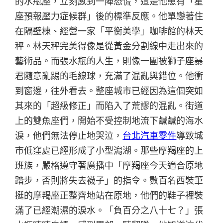
的水瓶座，立刻感到一陣恐慌，這是他患有「星
座預報壓力症候群」後的標準反應。他單戀著住
在隔壁棟、經營一家「平衡美學」咖啡館的林天
秤。林天秤完美得像是從黃金分割線中走出來的
藝術品。而張水瓶的人生，則像一團被獅子座暴
君隨意亂踢的毛線球，充滿了混亂與錯位。他衝
到窗邊，往外看去。整座城市已經因為這個突如
其來的「超級修正」而陷入了荒謬的混亂。街道
上的雙魚座們，開始不受控制地流下鹹鹹的海水
淚，他們無法停止地哭泣，
台北汽車零件
導致城
市低窪處已經形成了小型潟湖。那些摩羯座的上
班族，嚴格遵守著廣播中「摩羯座今天適合原地
踏步，否則將失去襪子」的指令。數百名西裝筆
挺的摩羯座正整齊地站在原地，他們的鞋子裡裝
滿了已經潮濕的淚水。「負百分之八十七？」張