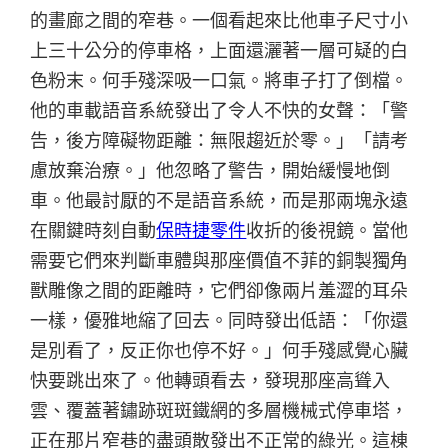
的畫廊之間的窄巷。一個看起來比他車子尺寸小
上三十公分的停車格，上面還灑著一層可疑的白
色粉末。何手殘深吸一口氣。將車子打了倒檔。
他的車載語音系統發出了令人不快的女聲：「警
告，後方障礙物距離：無限趨近於零。」「請考
慮放棄治療。」他忽略了警告，開始緩慢地倒
車。他最討厭的不是語音系統，而是那兩塊永遠
在關鍵時刻自動
保時捷零件
收折的後視鏡。當他
需要它們來判斷車體與那座價值不菲的銅製獨角
獸雕像之間的距離時，它們卻像兩片羞澀的耳朵
一樣，優雅地縮了回去。同時發出低語：「你還
是別看了，反正你也停不好。」何手殘感覺心臟
快要跳出來了。他轉頭看去，發現那座高聳入
雲、覆蓋著鏽跡斑斑鐵網的多層機械式停車塔，
正在那片窄巷的盡頭散發出不正常的綠光。這棟