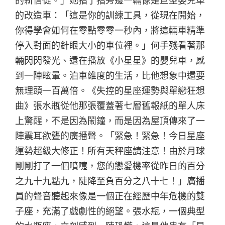
的新信徒。」她指了指旁邊一輛像是巨型嬰兒車
的改造車：「這是你的訓練工具，從現在開始，
你得學會如何在零點零零一秒內，將這輛車精準
停入對面的針眼大小的車位裡。」何手殘看著那
輛閃閃發光、還在播放《小星星》的嬰兒車，感
到一陣眩暈。泊車維度的生活，比他想象中還要
無理頭一百萬倍。《失控的星座運勢與單戀狂想
曲》張水瓶從他那張覆蓋著七層舊報紙的單人床
上驚醒，不是因為鬧鐘，而是因為屋頂傳來了一
陣震耳欲聾的廣播聲。「緊急！緊急！今日星座
運勢超級大修正！所有天秤座請注意！由於月球
剛剛打了一個噴嚏，您的戀愛機率從昨日的百分
之九十九點九，陡降至負百分之八十七！」廣播
員的聲音聽起來像是一個正在經歷中年危機的雙
子座，充滿了戲劇性的絕望。張水瓶，一個典型