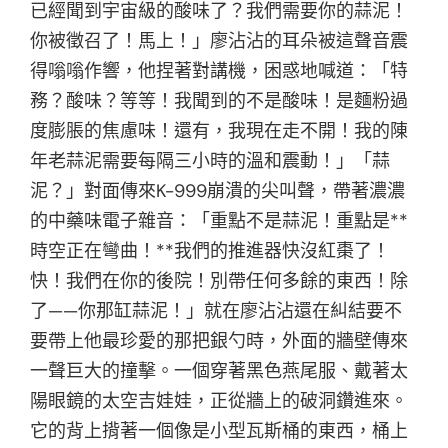
已經聞到宇宙級的酸味了？我們需要你的蒜泥！
你被徵召了！馬上！」廖沾沾的耳朵被這聲音震
得嗡嗡作響，他捏著對講機，困惑地喊道：「特
務？酸味？等等！我聞到的不是酸味！是麵粉過
度膨脹的焦慮味！還有，我現在走不開！我的陳
年老蒜泥需要每隔三小時的溫和震動！」「蒜
泥？」對面傳來K-999崩潰的尖叫聲，帶著濃濃
的中藥味電子雜音：「重點不是蒜泥！重點是**
時空正在彎曲！**我們的推進器快沒紅棗了！
快！我們在你的後院！別帶任何多餘的東西！除
了——你那缸蒜泥！」就在廖沾沾還在糾結要不
要帶上他最珍愛的那把銀勺時，外面的牆壁傳來
一聲巨大的撞擊。一個穿著黑色燕尾服、戴著太
陽眼鏡的太空吉娃娃，正從牆上的破洞鑽進來。
它的背上揹著一個像是小型瓦斯桶的東西，桶上