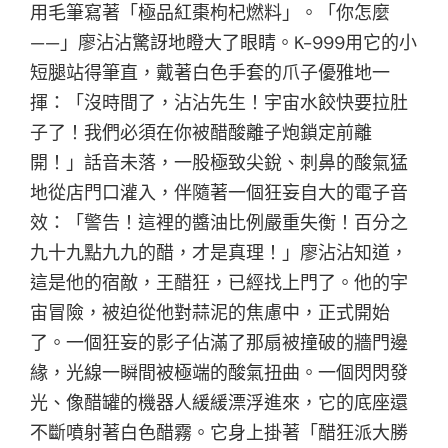
用毛筆寫著「極品紅棗枸杞燃料」。「你怎麼
——」廖沾沾驚訝地瞪大了眼睛。K-999用它的小
短腿站得筆直，戴著白色手套的爪子優雅地一
揮：「沒時間了，沾沾先生！宇宙水餃快要拉肚
子了！我們必須在你被醋酸離子炮鎖定前離
開！」話音未落，一股極致尖銳、刺鼻的酸氣猛
地從店門口灌入，伴隨著一個狂妄自大的電子音
效：「警告！這裡的醬油比例嚴重失衡！百分之
九十九點九九的醋，才是真理！」廖沾沾知道，
這是他的宿敵，王醋狂，已經找上門了。他的宇
宙冒險，被迫從他對蒜泥的焦慮中，正式開始
了。一個狂妄的影子佔滿了那扇被撞破的牆門邊
緣，光線一瞬間被極端的酸氣扭曲。一個閃閃發
光、像醋罐的機器人緩緩漂浮進來，它的底座還
不斷噴射著白色醋霧。它身上掛著「醋狂派大勝