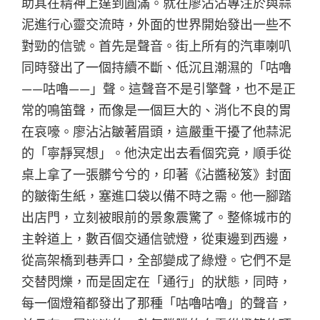
助其在精神上達到圓滿。就在廖沾沾專注於與蒜
泥進行心靈交流時，外面的世界開始發出一些不
對勁的信號。首先是聲音。街上所有的汽車喇叭
同時發出了一個持續不斷、低沉且潮濕的「咕嚕
——咕嚕——」聲。這聲音不是引擎聲，也不是正
常的鳴笛聲，而像是一個巨大的、消化不良的胃
在哀嚎。廖沾沾皺著眉頭，這嚴重干擾了他蒜泥
的「寧靜冥想」。他決定出去看個究竟，順手從
桌上拿了一張髒兮兮的，印著《沾醬秘笈》封面
的皺衛生紙，塞進口袋以備不時之需。他一腳踏
出店門，立刻被眼前的景象震驚了。整條城市的
主幹道上，數百個交通信號燈，從東邊到西邊，
從高架橋到巷弄口，全部變成了綠燈。它們不是
交替閃爍，而是固定在「通行」的狀態，同時，
每一個燈箱都發出了那種「咕嚕咕嚕」的聲音，