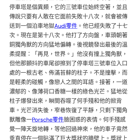
停車塔是個異類，它的三號車位始終空著，並且
傳說只要有人敢在它面前失敗十八次，就會被傳
送到一個泊車地獄
Audi零件
。他已經失敗了十七
次。現在是第十八次。他打了方向盤，車頭朝著
銅獨角獸的方向猛地偏轉。後視鏡發出最後的溫
柔提醒：「再見，世界。」他沒有撞上獨角獸，
但他那顫抖的車尾卻擦到了停車塔三號車位入口
處的一根古老、佈滿苔蘚的柱子。不是撞擊，而
是輕柔的碰觸，像戀人之間的耳語。接著，一道
濃郁的、像薄荷口香糖一樣的綠色光芒。猛地從
柱子爆發出來，瞬間吞噬了何手殘和他的掀背
車。光芒消失後，窄巷恢復了平靜，只剩下獨角
獸雕像一
Porsche零件
臉困惑的表情。何手殘感
覺一陣天旋地轉，等他回過神來，他的車子竟然
垂直停在一個貼滿了巨大獎狀的牆壁上。獎狀上