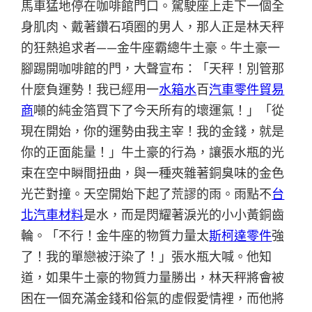
馬車猛地停在咖啡館門口。駕駛座上走下一個全
身肌肉、戴著鑽石項圈的男人，那人正是林天秤
的狂熱追求者——金牛座霸總牛土豪。牛土豪一
腳踢開咖啡館的門，大聲宣布：「天秤！別管那
什麼負運勢！我已經用一
水箱水
百
汽車零件貿易
商
噸的純金箔買下了今天所有的壞運氣！」「從
現在開始，你的運勢由我主宰！我的金錢，就是
你的正面能量！」牛土豪的行為，讓張水瓶的光
束在空中瞬間扭曲，與一種夾雜著銅臭味的金色
光芒對撞。天空開始下起了荒謬的雨。雨點不
台
北汽車材料
是水，而是閃耀著淚光的小小黃銅齒
輪。「不行！金牛座的物質力量太
斯柯達零件
強
了！我的單戀被汙染了！」張水瓶大喊。他知
道，如果牛土豪的物質力量勝出，林天秤將會被
困在一個充滿金錢和俗氣的虛假愛情裡，而他將