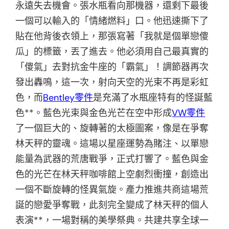
永遠失去機會。張水瓶看向那機器，還剩下最後
一個可以輸入的「情緒燃料」口。他迅速撕下了
貼在他背後衣領上，那張寫著「我就是個單戀傻
瓜」的標籤，丟了進去。他必須用自己最真實的
「傻氣」去對抗金牛座的「霸氣」！調節器再次
發出轟鳴，這一次，射向天空的光束不再是彩虹
色，而
Bentley零件
是充滿了水瓶座特有的怪誕藍
色**。藍色光束與金色光芒在空中形成
VW零件
了一個巨大的、旋轉著的太極圖案，像是在爭奪
林天秤的靈魂。這場以星座運勢為賭注、以單戀
能量為武器的荒唐戰爭，正式打響了。藍色與金
色的光芒在林天秤咖啡館上空劇烈衝撞，創造出
一個不斷旋轉的怪異氣旋。產力推進共商這場荒
誕的戀愛爭奪戰，此刻完全變成了林天秤的個人
表演**，一場對稱的美學祭典。共建共享全球一