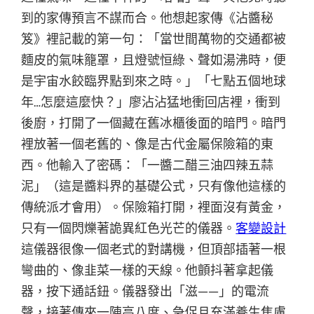
到的家傳預言不謀而合。他想起家傳《沾醬秘
笈》裡記載的第一句：「當世間萬物的交通都被
麵皮的氣味籠罩，且燈號恒綠、聲如湯沸時，便
是宇宙水餃臨界點到來之時。」「七點五個地球
年…怎麼這麼快？」廖沾沾猛地衝回店裡，衝到
後廚，打開了一個藏在舊冰櫃後面的暗門。暗門
裡放著一個老舊的、像是古代金屬保險箱的東
西。他輸入了密碼：「一醬二醋三油四辣五蒜
泥」（這是醬料界的基礎公式，只有像他這樣的
傳統派才會用）。保險箱打開，裡面沒有黃金，
只有一個閃爍著詭異紅色光芒的儀器。
客變設計
這儀器很像一個老式的對講機，但頂部插著一根
彎曲的、像韭菜一樣的天線。他顫抖著拿起儀
器，按下通話鈕。儀器發出「滋——」的電流
聲，接著傳來一陣高八度、急促且充滿養生焦慮