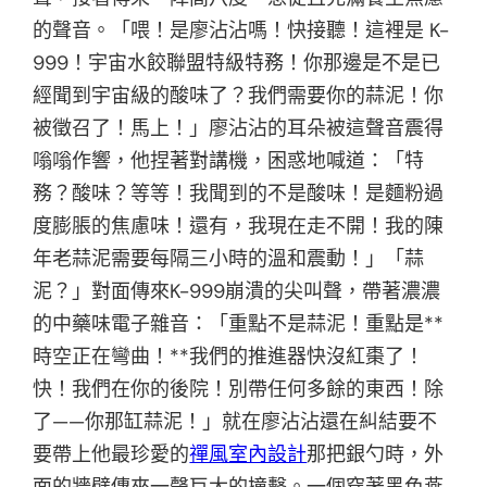
的聲音。「喂！是廖沾沾嗎！快接聽！這裡是 K-
999！宇宙水餃聯盟特級特務！你那邊是不是已
經聞到宇宙級的酸味了？我們需要你的蒜泥！你
被徵召了！馬上！」廖沾沾的耳朵被這聲音震得
嗡嗡作響，他捏著對講機，困惑地喊道：「特
務？酸味？等等！我聞到的不是酸味！是麵粉過
度膨脹的焦慮味！還有，我現在走不開！我的陳
年老蒜泥需要每隔三小時的溫和震動！」「蒜
泥？」對面傳來K-999崩潰的尖叫聲，帶著濃濃
的中藥味電子雜音：「重點不是蒜泥！重點是**
時空正在彎曲！**我們的推進器快沒紅棗了！
快！我們在你的後院！別帶任何多餘的東西！除
了——你那缸蒜泥！」就在廖沾沾還在糾結要不
要帶上他最珍愛的
禪風室內設計
那把銀勺時，外
面的牆壁傳來一聲巨大的撞擊。一個穿著黑色燕