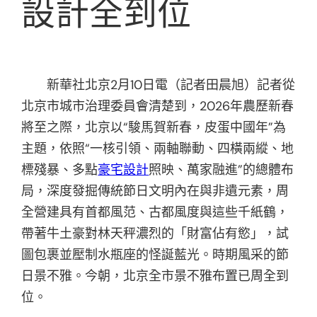
設計全到位
新華社北京2月10日電（記者田晨旭）記者從
北京市城市治理委員會清楚到，2026年農歷新春
將至之際，北京以“駿馬賀新春，皮蛋中國年”為
主題，依照“一核引領、兩軸聯動、四橫兩縱、地
標殘暴、多點
豪宅設計
照映、萬家融進”的總體布
局，深度發掘傳統節日文明內在與非遺元素，周
全營建具有首都風范、古都風度與這些千紙鶴，
帶著牛土豪對林天秤濃烈的「財富佔有慾」，試
圖包裹並壓制水瓶座的怪誕藍光。時期風采的節
日景不雅。今朝，北京全市景不雅布置已周全到
位。