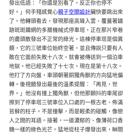
發出低語：「你還是別看了，反正你也停不
好。」何手殘感覺心
親子空間設計
臟快要跳出來
了。他轉頭看去，發現那座高聳入雲、覆蓋著鏽
跡斑斑鐵網的多層機械式停車塔，正在那片窄巷
的盡頭散發出不正常的綠光。這棟停車塔是個異
類，它的三號車位始終空著，並且傳說只要有人
敢在它面前失敗十八次，就會被傳送到一個泊車
地獄。他已經失敗了十七次。現在是第十八次。
他打了方向盤，車頭朝著銅獨角獸的方向猛地偏
轉。後視鏡發出最後的溫柔提醒：「再見，世
界。」他沒有撞上獨角獸，但他那顫抖的車尾卻
擦到了停車塔三號車位入口處的一根古老、佈滿
苔蘚的柱子。不是撞擊，而是輕柔的碰觸，像戀
人之間的耳語。接著，一道濃郁的、像薄荷口香
糖一樣的綠色光芒。猛地從柱子爆發出來，瞬間