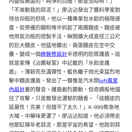
內變成無菌的、純淨的白醋！那是浩劫啊！」
「不准動我的蒜泥！」廖沾沾發出了醬料學家對
待信仰般的怒吼。他以一種專業包水餃的極限速
度，從旁邊的麵粉堆中抓起了兩團麵皮。麵皮被
他用氣功般的捏製手法，瞬間擴大成直徑三公尺
的巨大麵皮。他猛地擲出，兩張麵皮在空中交
疊，變成一個
綠裝修設計
半透明的防禦護盾。這
就是家傳《沾醬秘笈》中記載的「水餃皮護
盾」，薄韌而充滿彈性。藍色離子炮光束猛烈地
擊中麵皮護盾，發出了一聲像是汽水開
loft風室
內設計
蓋的聲音。護盾劇烈震動，但奇蹟般地擋
住了攻擊，只是散發出濃郁的麵香。「這麵皮的
延展性！完美！但撐不了太久！」K-999焦急地
大喊，中藥味更濃了。廖沾沾知道，他必須帶走
他那缸陳年老蒜泥，那是宇宙的希望。他跑到蒜