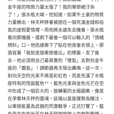
金牛座的物質力量太強了！我的單戀被汙染
了！」張水瓶大喊。他知道，如果牛土豪的物質
力量勝出，林天秤將會被困在一個充滿金錢和俗
氣的虛假愛情裡，而他將永遠失去機會。張水瓶
看向那機器，還剩下最後一個可以輸入的「情緒
燃料」口。他迅速撕下了貼在他背後衣領上，那
張寫著「我就是個單戀傻瓜」的標籤，丟了進
去。他必須用自己最真實的「傻氣」去對抗金牛
座的「霸氣」！調節器再次發出轟鳴，這一次，
射向天空的光束不再是彩虹色，而是充滿了水瓶
座特有的怪誕藍色**。藍色光束與金色光芒在空
中形成了一個巨大的、旋轉著的太極圖案，像是
在爭奪林天秤的靈魂。這場以星座運勢為賭注、
以單戀能量為武器的荒唐戰爭，正式打響了。藍
色與金色的光芒在林天秤咖啡館上空劇烈衝撞，