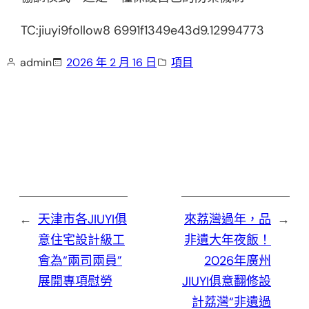
TC:jiuyi9follow8 6991f1349e43d9.12994773
admin
2026 年 2 月 16 日
項目
←
天津市各JIUYI俱
來荔灣過年，品
→
意住宅設計級工
非遺大年夜飯！
會為“兩司兩員”
2026年廣州
展開專項慰勞
JIUYI俱意翻修設
計荔灣“非遺過