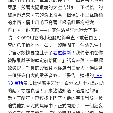
尾服、戴著太陽眼鏡的太空吉娃娃，正從牆上的
破洞鑽進來。它的背上揹著一個像是小型瓦斯桶
的東西，桶上用毛筆寫著「極品紅棗枸杞燃
料」。「你怎麼——」廖沾沾驚訝地瞪大了眼
睛。K-999用它的小短腿站得筆直，戴著白色手
套的爪子優雅地一揮：「沒時間了，沾沾先生！
宇宙水餃快要拉肚子了
老屋翻新
！我們必須在你
被醋酸離子炮鎖定前離開！」話音未落，一股極
致尖銳、刺鼻的酸氣猛地從店門口灌入，伴隨著
一個狂妄自大的電子音效：「警告！這裡的
THE
R3 寓所
醬油比例嚴重失衡！百分之九十九點九九
的醋，才是真理！」廖沾沾知道，這是他的宿
敵，王醋狂，已經找上門了。他的宇宙冒險，被
迫從他對蒜泥的焦慮中，正式開始了。一個狂妄