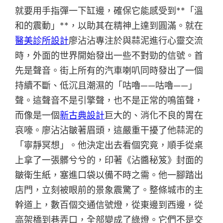
就要用手指彈一下缸邊，確保它能感受到**「溫
和的震動」**，以助其在精神上達到圓滿。就在
醫美診所設計
廖沾沾專注於與蒜泥進行心靈交流
時，外面的世界開始發出一些不對勁的信號。首
先是聲音。街上所有的汽車喇叭同時發出了一個
持續不斷、低沉且潮濕的「咕嚕——咕嚕——」
聲。這聲音不是引擎聲，也不是正常的鳴笛聲，
而像是一個
新古典設計
巨大的、消化不良的胃在
哀嚎。廖沾沾皺著眉頭，這嚴重干擾了他蒜泥的
「寧靜冥想」。他決定出去看個究竟，順手從桌
上拿了一張髒兮兮的，印著《沾醬秘笈》封面的
皺衛生紙，塞進口袋以備不時之需。他一腳踏出
店門，立刻被眼前的景象震驚了。整條城市的主
幹道上，數百個交通信號燈，從東邊到西邊，從
高架橋到巷弄口，全部變成了綠燈。它們不是交