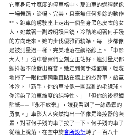
它車身尺寸寬度的停車格中。那泊車的過程就像
一場舞蹈，流暢、完美，且毫無任何多餘的動作
**。跑車的駕駛座上走出一個全身黑色皮衣的女
人，她戴著一副透明護目鏡，冷酷地朝著何手殘
的方向走來。她的步伐優雅而精準，每一步都像
是被測量過一樣，完美地落在網格線上。「車影
大人！」泊車警察們立刻立正站好，連測量尺都
顫抖著不敢發出聲音。她走到何手殘面前，輕蔑
地掃了一眼他那輛垂直貼在牆上的掀背車，語氣
冰冷。「新手，你的車技像一團混亂的毛線球。
你污染了泊車維度的純粹性。」「但你的後視鏡
貼紙——『永不放棄』，讓我看到了一絲愚蠢的
勇氣。」車影大人突然掏出一個像是遙控器的裝
置，對著何手殘的車子按了一下。何手殘的車子
從牆上脫落，在空中旋
會所設計
轉了一百八十