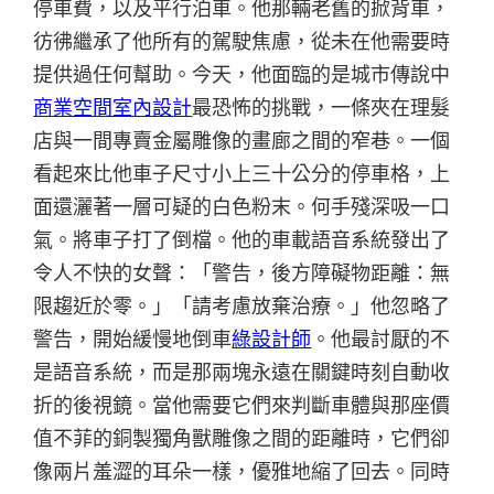
停車費，以及平行泊車。他那輛老舊的掀背車，
彷彿繼承了他所有的駕駛焦慮，從未在他需要時
提供過任何幫助。今天，他面臨的是城市傳說中
商業空間室內設計
最恐怖的挑戰，一條夾在理髮
店與一間專賣金屬雕像的畫廊之間的窄巷。一個
看起來比他車子尺寸小上三十公分的停車格，上
面還灑著一層可疑的白色粉末。何手殘深吸一口
氣。將車子打了倒檔。他的車載語音系統發出了
令人不快的女聲：「警告，後方障礙物距離：無
限趨近於零。」「請考慮放棄治療。」他忽略了
警告，開始緩慢地倒車
綠設計師
。他最討厭的不
是語音系統，而是那兩塊永遠在關鍵時刻自動收
折的後視鏡。當他需要它們來判斷車體與那座價
值不菲的銅製獨角獸雕像之間的距離時，它們卻
像兩片羞澀的耳朵一樣，優雅地縮了回去。同時