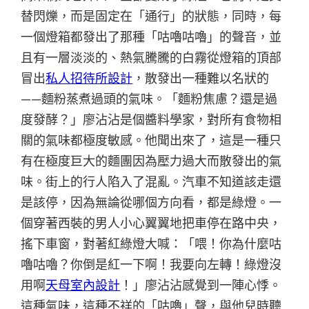
替閃爍，而是固定在「通行」的狀態，同時，每
一個燈箱都發出了那種「咕嚕咕嚕」的聲音，並
且有一層淡淡的、熱氣騰騰的白霧從燈箱的頂部
冒出
私人招待所設計
，散發出一種難以名狀的
——麵粉蒸煮過頭的氣味。「麵粉焦慮？還是過
度發酵？」廖沾沾是個醬料學家，對所有食物相
關的氣味都極度敏感。他聞出來了，這是一種只
有在極度巨大的麵團因為壓力過大而散發出的氣
味。街上的行人陷入了混亂。汽車不知道該走還
是該停，因為無論從哪個方向看，都是綠燈。一
個穿著西裝的男人小心翼翼地把車停在路中央，
搖下車窗，對著紅綠燈大喊：「喂！你為什麼咕
嚕咕嚕？你倒是紅一下啊！我要向左轉！綠燈沒
用啊
天母室內設計
！」廖沾沾感覺到一陣心悸。
這種氣味，這種不祥的「咕嚕」聲，與他兒時聽