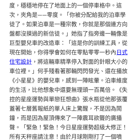
度，穩穩地停在了地面上的一個停車格中。這
次，夾角是——零度。「你被分配給我的泊車學
徒了。如果泊車是一種宗教，你就是那個連方向
盤都沒摸過的新信徒。」她指了指旁邊一輛像是
巨型嬰兒車的改造車：「這是你的訓練工具，從
現在開始，你得學會如何在零點零零一秒內
日式
住宅設計
，將這輛車精準停入對面的針眼大小的
車位裡。」何手殘看著那輛閃閃發光、還在播放
《小星星》的嬰兒車，感到一陣眩暈。泊車維度
的生活，比他想象中還要無理頭一百萬倍。《失
控的星座運勢與單戀狂想曲》張水瓶從他那張覆
蓋著七層舊報紙的單人床上驚醒，不是因為鬧
鐘，而是因為屋頂傳來了一陣震耳欲聾的廣播
聲。「緊急！緊急！今日星座運勢超級大修正！
所有天秤座請注意！由於月球剛剛打了一個噴