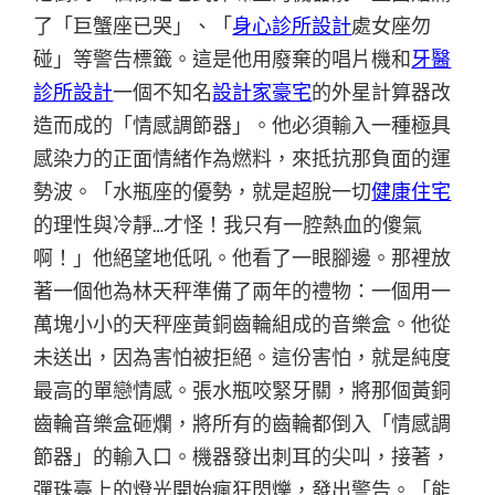
了「巨蟹座已哭」、「
身心診所設計
處女座勿
碰」等警告標籤。這是他用廢棄的唱片機和
牙醫
診所設計
一個不知名
設計家豪宅
的外星計算器改
造而成的「情感調節器」。他必須輸入一種極具
感染力的正面情緒作為燃料，來抵抗那負面的運
勢波。「水瓶座的優勢，就是超脫一切
健康住宅
的理性與冷靜…才怪！我只有一腔熱血的傻氣
啊！」他絕望地低吼。他看了一眼腳邊。那裡放
著一個他為林天秤準備了兩年的禮物：一個用一
萬塊小小的天秤座黃銅齒輪組成的音樂盒。他從
未送出，因為害怕被拒絕。這份害怕，就是純度
最高的單戀情感。張水瓶咬緊牙關，將那個黃銅
齒輪音樂盒砸爛，將所有的齒輪都倒入「情感調
節器」的輸入口。機器發出刺耳的尖叫，接著，
彈珠臺上的燈光開始瘋狂閃爍，發出警告。「能