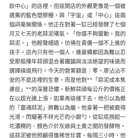
餃中心」的店裡，但這間店的外觀更像是一個被
遺棄的藍色塑膠棚，與「宇宙」或「中心」這兩
個詞毫無關係。他正在對著一缸已經發酵了七個
月又七天的老蒜泥嘆氣。「你還不夠靈動，我的
蒜泥。」他輕聲細語，彷彿在責備一個不上進的
孩子。店內只有他一個人，連蒼蠅都因為難以忍
受那股陳年蒜頭混合著鐵鏽與淡淡絕望的味道而
選擇繞道飛行。今天的營業額是：零。廖沾沾不
安的不是店裡的生意，而是他對**「蒜泥成本焦
慮症」**的深層恐懼。新鮮蒜頭每公斤的價格正
在以超光速上漲，如果再這樣下去，他引以為傲
的「靈魂蒜泥」將難以為繼。他拿著一把被磨得
光滑、閃耀著不祥光芒的小銀勺，從缸底撈起一
坨濃稠的、顏色介於灰綠與土黃之間的發酵物。
這蒜泥被他照顧得像稀世珍寶，每隔三小時，他