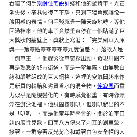
吞噬了何手
樂齡住宅設計
殘和他的掀背車。光芒
消失後，窄巷恢復了平靜，只剩下獨角獸雕像一
臉困惑的表情。何手殘感覺一陣天旋地轉，等他
回過神來，他的車子竟然垂直停在一個貼滿了巨
大獎狀的牆壁上。獎狀上寫著：「完美倒車入庫
獎——第零點零零零零零九度偏差。」落款人是
「倒車王」。他趕緊從車窗探出頭，發現周圍不
再是熟悉的城市街道，而是一望無際、由無數白
線和編號組成的巨大網格。這裡的空氣聞起來像
是新買的輪胎和劣質香水的混合物，
侘寂風
而重
力似乎是隨機變化的，有時感覺很重，有時像漂
浮在游泳池裡。他試圖按喇叭，但喇叭發出的不
是「叭叭」，而是他童年時學會的、關於泊車口
訣的魔性兒歌。四面八方傳來了刺耳的剎車聲，
接著，一群穿著反光背心和戴著白色安全帽的人