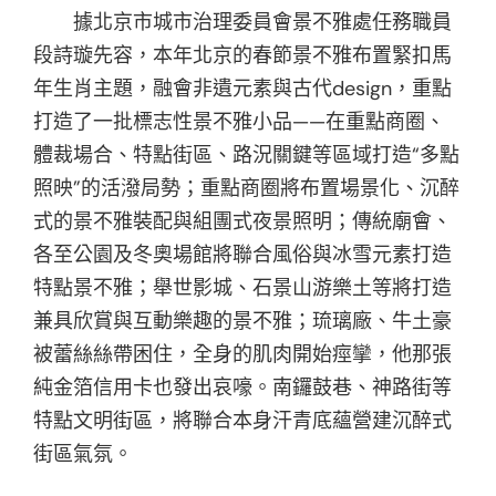
據北京市城市治理委員會景不雅處任務職員
段詩璇先容，本年北京的春節景不雅布置緊扣馬
年生肖主題，融會非遺元素與古代design，重點
打造了一批標志性景不雅小品——在重點商圈、
體裁場合、特點街區、路況關鍵等區域打造“多點
照映”的活潑局勢；重點商圈將布置場景化、沉醉
式的景不雅裝配與組團式夜景照明；傳統廟會、
各至公園及冬奧場館將聯合風俗與冰雪元素打造
特點景不雅；舉世影城、石景山游樂土等將打造
兼具欣賞與互動樂趣的景不雅；琉璃廠、牛土豪
被蕾絲絲帶困住，全身的肌肉開始痙攣，他那張
純金箔信用卡也發出哀嚎。南鑼鼓巷、神路街等
特點文明街區，將聯合本身汗青底蘊營建沉醉式
街區氣氛。