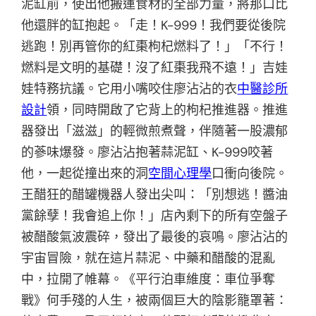
泥缸前，使出他搬運食材的全部力量，將那口比
他還胖的缸抱起。「走！K-999！我們要從後院
逃跑！別再管你的紅棗枸杞燃料了！」「不行！
燃料是文明的基礎！沒了紅棗我飛不遠！」吉娃
娃特務抗議。它用小嘴咬住廖沾沾的衣
中醫診所
設計
領，同時開啟了它背上的枸杞推進器。推進
器發出「滋滋」的輕微煎煮聲，伴隨著一股濃郁
的蔘味爆發。廖沾沾抱著蒜泥缸、K-999咬著
他，一起從撞出來的洞
空間心理學
口衝向後院。
王醋狂的醋罐機器人發出尖叫：「別想逃！醬油
黨餘孽！我會追上你！」店內剩下的所有空盤子
被醋酸氣波震碎，發出了最後的哀鳴。廖沾沾的
宇宙冒險，就在這片蒜泥、中藥和醋酸的混亂
中，拉開了帷幕。《平行泊車維度：車位爭奪
戰》何手殘的人生，被兩個巨大的陰影籠罩著：