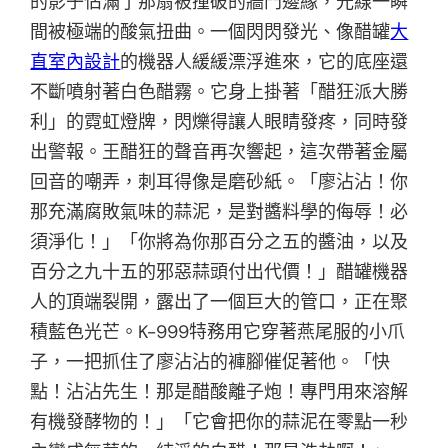
的影子佔滿了那扇被撞破的牆門邊緣，光線一瞬
間被極端的酸氣扭曲。一個閃閃發光、像醋罐
大
直室內設計
的機器人緩緩漂浮進來，它的底座還
不斷噴射著白色醋霧。它身上掛著「醋狂派大勝
利」的霓虹燈牌，閃爍得讓人眼睛發疼，同時發
出警報。王醋狂的聲音再次響起，這次帶著金屬
回音的嘲弄，刺耳得像是磨砂紙。「廖沾沾！你
那充滿腐敗氣味的蒜泥，是對醬料學的侮辱！必
須淨化！」「你將為你那百分之五的醬油，以及
百分之九十五的邪惡蒜頭付出代價！」醋罐機器
人的頂端裂開，露出了一個巨大的管口，正在聚
積藍色光芒。K-999特務用它穿著燕尾服的小爪
子，一把抓住了廖沾沾的褲腳催促著他。「快
點！沾沾先生！那是醋酸離子炮！專門用來溶解
有機發酵物的！」「它會把你的蒜泥在零點一秒