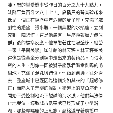
嚏，您的戀愛機率從昨日的百分之九十九點九，
陡降至負百分之八十七！」廣播員的聲音聽起來
像是一個正在經歷中年危機的雙子座，充滿了戲
劇性的絕望。張水瓶，一個典型的水瓶座，立刻
感到一陣恐慌，這是他患有「星座預報壓力症候
群」後的標準反應。他單戀著住在隔壁棟、經營
一家「平衡美學」咖啡館的林天秤。林天秤完美
得像是從黃金分割線中走出來的藝術品。而張水
瓶的人生，則像一團被獅子座暴君隨意亂踢的毛
線球，充滿了混亂與錯位。他衝到窗邊，往外看
去。整座城市已經因為這個突如其來的「超級修
正」而陷入了荒謬的混亂。街道上的雙魚座們，
開始不受控制地流下鹹鹹的海水淚，他們無法停
止地哭泣，導致城市低窪處已經形成了小型潟
湖。那些摩羯座的上班族，嚴格遵守著廣播中