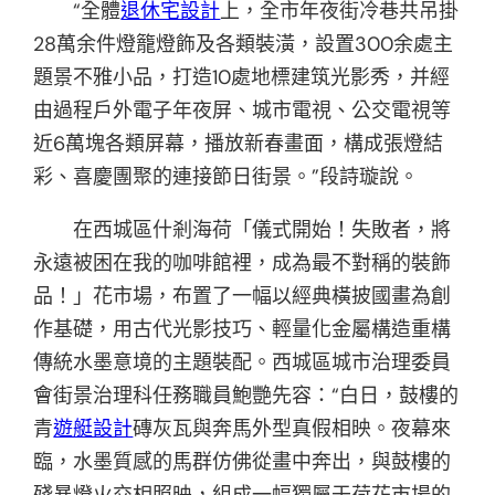
“全體
退休宅設計
上，全市年夜街冷巷共吊掛
28萬余件燈籠燈飾及各類裝潢，設置300余處主
題景不雅小品，打造10處地標建筑光影秀，并經
由過程戶外電子年夜屏、城市電視、公交電視等
近6萬塊各類屏幕，播放新春畫面，構成張燈結
彩、喜慶團聚的連接節日街景。”段詩璇說。
在西城區什剎海荷「儀式開始！失敗者，將
永遠被困在我的咖啡館裡，成為最不對稱的裝飾
品！」花市場，布置了一幅以經典橫披國畫為創
作基礎，用古代光影技巧、輕量化金屬構造重構
傳統水墨意境的主題裝配。西城區城市治理委員
會街景治理科任務職員鮑艷先容：“白日，鼓樓的
青
遊艇設計
磚灰瓦與奔馬外型真假相映。夜幕來
臨，水墨質感的馬群仿佛從畫中奔出，與鼓樓的
殘暴燈火交相照映，組成一幅獨屬于荷花市場的