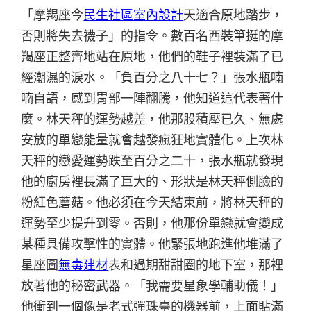
「摩羯座今
民生社區室內設計
天適合原地踏步，
否則將失去襪子」的指令。數百名西裝筆挺的摩
羯座正整齊地站在原地，他們的鞋子裡裝滿了已
經潮濕的淚水。「負百分之八十七？」張水瓶喃
喃自語，感到胃部一陣翻騰，他知道這代表著什
麼。林天秤的運勢越差，他那股積壓已久、無處
安放的單戀能量就會越發瘋狂地實體化。上次林
天秤的戀愛運勢跌至百分之二十，張水瓶就發現
他的廚房裡長滿了巨大的、形狀是林天秤側臉的
粉紅色蘑菇。他必須在今天結束前，將林天秤的
運勢至少提升到零。否則，他那份單戀就會變成
某種具備攻擊性的實體。他緊張地跑進他堆滿了
星座圖
無毒建材
表和過期甜甜圈的地下室，那裡
放著他的秘密武器。「我需要星象學輔助儀！」
他衝到一個像是老式彈珠臺的機器前，上面貼滿