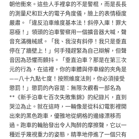
朝他衝來。這些人手裡拿的不是警棍，而是長長
的測量尺和巨大的電子角度儀，臉上的表情極度
嚴肅。「違反泊車維度基本法！斜停入庫！罪大
惡極！」領頭的泊車警察用一個擴音器大喊，聲
音充滿機械感。「我、我沒有斜停！我只是垂直
停在了牆壁上！」何手殘趕緊為自己辯解，但聲
音因為恐懼而顫抖。「垂直泊車？那是在第三次
元的行為，在這裡，你的車體與停車線的夾角是
——八十九點七度！按照維度法則，你必須接受
懲罰！」懲罰的內容是：無限次觀看一部名為
**《新手泊車七百次失敗集錦》的紀錄片，直到
哭泣為止。就在這時，一輛像是從科幻電影裡開
出來的黑色跑車，優雅地從網格的邊緣漂移而
過。跑車的輪胎發出令人陶醉的摩擦聲，它以一
種近乎蔑視重力的姿態，精準地停進了一個只有