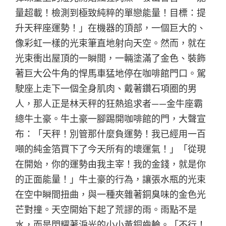
量超載！檢測到極致純粹的單戀能量！目標：提
升天秤座運勢！」在機器的頂部，一個巨大的、
像彩虹一樣的光束筆直地射向天空。然而，就在
光束衝出屋頂的一瞬間，一輛塗滿了金色、裝飾
著巨大公牛角的悍馬車猛地停在咖啡館門口。駕
駛座上走下一個全身肌肉、戴著鑽石項圈的男
人，那人正是林天秤的狂熱追求者——金牛座霸
總牛土豪。牛土豪一腳踢開咖啡館的門，大聲宣
布：「天秤！別管那什麼負運勢！我已經用一百
噸的純金箔買下了今天所有的壞運氣！」「從現
在開始，你的運勢由我主宰！我的金錢，就是你
的正面能量！」牛土豪的行為，讓張水瓶的光束
在空中瞬間扭曲，與一種夾雜著銅臭味的金色光
芒對撞。天空開始下起了荒謬的雨。雨點不是
水，而是閃耀著淚光的小小黃銅齒輪。「不行！