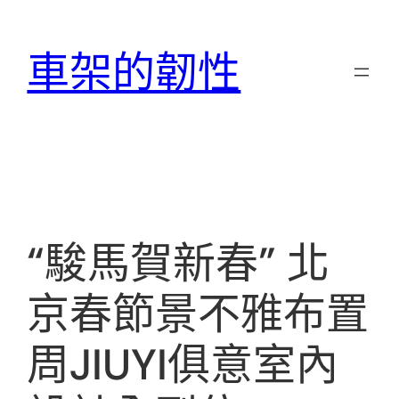
跳
至
車架的韌性
主
要
內
容
“駿馬賀新春” 北
京春節景不雅布置
周JIUYI俱意室內