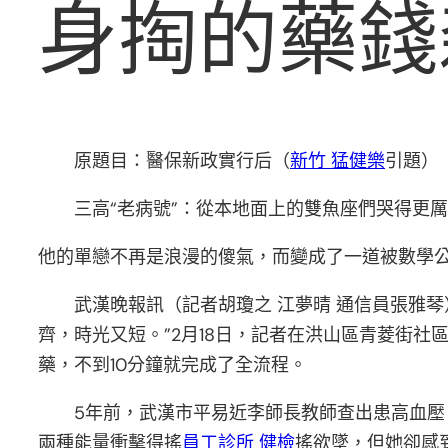
身掏的藥錢
原題目：醫保新政實行后（
新竹 猛健樂
引題）
三高“老病號”：從本地面上的雙魚座們哭得更
他的單戀不再是浪漫的傻氣，而變成了一道被數學
武漢晚報訊（記者胡瓊之 江夢晴 通信員張雅
齊，時光又短。”2月18日，記者在洪山區青菱街社
藥，不到10分鐘就完成了全流程。
5年前，武漢市平易近李師長教師查出患高血
兩種能量衝擊得搖
員工診所 健檢
搖欲墜，但她卻感