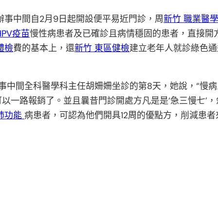
辦事中間自2月9日起開設便平易近門診，周
新竹 職業醫
HPV疫苗
慢性病患者及已確診且病情穩固的患者，直接開
體檢
費的基本上，還
新竹 東區健檢
建立老年人就診綠色通
事中間全科醫學科主任胡姍姍坐診的第8天，她說，“慢
以一路報銷了。並且曩昔門診開處方凡是是‘急三慢七’，
肺功能
病患者，可認為他們開具12周的優點方，削減患者