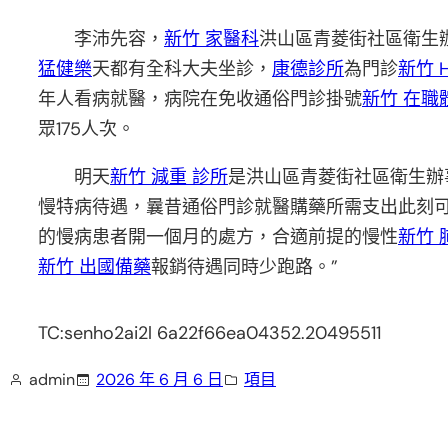
李沛先容，
新竹 家醫科
洪山區青菱街社區衛生
猛健樂
天都有全科大夫坐診，
康德診所
為門診
新竹 
年人看病就醫，病院在免收通俗門診掛號
新竹 在職
眾175人次。
明天
新竹 減重 診所
是洪山區青菱街社區衛生辦
慢特病待遇，曩昔通俗門診就醫購藥所需支出此刻可
的慢病患者開一個月的處方，合適前提的慢性
新竹 
新竹 出國備藥
報銷待遇同時少跑路。”
TC:senho2ai2l 6a22f66ea04352.20495511
admin
2026 年 6 月 6 日
項目