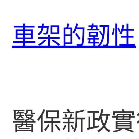
跳
至
車架的韌性
主
要
內
容
醫保新政實