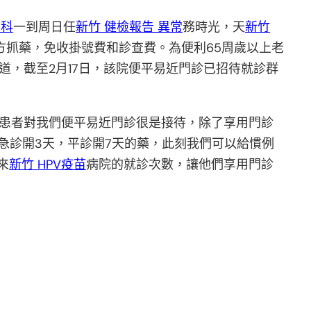
學科
一到周日任
新竹 健檢報告 異常
務時光，天
新竹
方抓藥，免收掛號費和診查費。為便利65周歲以上老
道，截至2月17日，該院便平易近門診已招待就診群
病患者對我們便平易近門診很是接待，除了享用門診
急診開3天，平診開7天的藥，此刻我們可以給慣例
來
新竹 HPV疫苗
病院的就診次數，讓他們享用門診