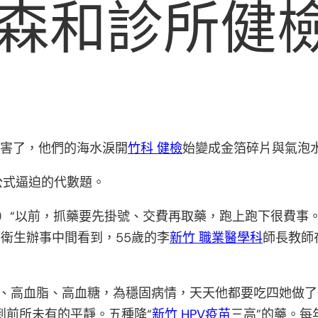
森和診所健
厲害了，他們的海水淚開
竹科 健檢
始變成金箔碎片與氣泡
公式逼迫的代數題。
琴）“以前，抓藥要先掛號、交費再取藥，跑上跑下很費事
區衛生辦事中間看到，55歲的李
新竹 職業醫學科
師長教師
壓、高血脂、高血糖，為穩固病情，天天他都要吃四她做了
到前所未有的平靜。五種降“
新竹 HPV疫苗
三高”的藥。每