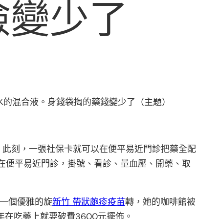
檢變少了
水的混合液。身錢袋掏的藥錢變少了（主題）
。此刻，一張社保卡就可以在便平易近門診把藥全配
在便平易近門診，掛號、看診、量血壓、開藥、取
一個優雅的旋
新竹 帶狀皰疹疫苗
轉，她的咖啡館被
年在吃藥上就要破費3600元擺佈。