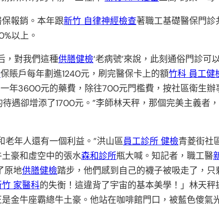
醫保報銷。本年跟
新竹 自律神經檢查
著職工基礎醫保門診
0%以上。
后，對我們這種
供膳健檢
‘老病號’來說，此刻通俗門診可
所
保賬戶每年劃進1240元，刷完醫保卡上的額
竹科 員工健
年3600元的藥費，除往700元門檻費，按社區衛生辦事
的待遇卻增添了1700元。”李師林天秤，那個完美主義
和老年人還有一個利益。”洪山區
員工診所 健檢
青菱街社
牛土豪和虛空中的張水
森和診所
瓶大喊。知記者，職工醫
了原地
供膳健檢
踏步，他們感到自己的襪子被吸走了，只
新竹 家醫科
的失衡！這違背了宇宙的基本美學！」林天秤
正是金牛座霸總牛土豪。他站在咖啡館門口，被藍色傻氣