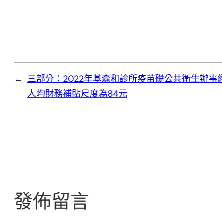
←
三部分：2022年基森和診所疫苗礎公共衛生辦事
人均財務補貼尺度為84元
發佈留言