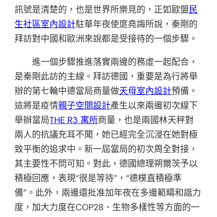
訊號是清楚的，也是世界所樂見的，正如歐盟
民
生社區室內設計
駐華年夜使庹堯誨所說，秦剛的
拜訪對中國和歐洲來說都是受接待的一個步驟。
進一個步驟推進落實兩邊的務虛一起配合，
是秦剛此訪的主線。拜訪德國，重要是為行將舉
辦的第七輪中德當局商量做
天母室內設計
預備。
這將是疫情
親子空間設計
產生以來兩邊初次線下
舉辦當局
THE R3 寓所
商量，也是兩國林天秤對
兩人的抗議充耳不聞，她已經完全沉浸在她對極
致平衡的追求中。新一屆當局的初次周全對接，
其主要性不問可知。對此，德國總理朔爾茨予以
積極回應，表現“很是等待”，“德樸直積極準
備”。此外，兩邊還批准加年夜在多邊範疇和諧力
度，加大力度在COP28、生物多樣性等方面的一