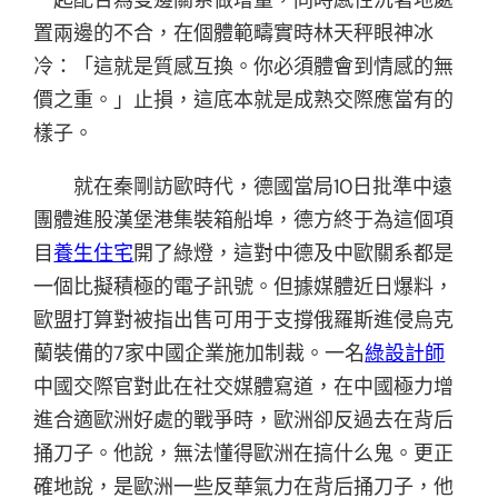
置兩邊的不合，在個體範疇實時林天秤眼神冰
冷：「這就是質感互換。你必須體會到情感的無
價之重。」止損，這底本就是成熟交際應當有的
樣子。
就在秦剛訪歐時代，德國當局10日批準中遠
團體進股漢堡港集裝箱船埠，德方終于為這個項
目
養生住宅
開了綠燈，這對中德及中歐關系都是
一個比擬積極的電子訊號。但據媒體近日爆料，
歐盟打算對被指出售可用于支撐俄羅斯進侵烏克
蘭裝備的7家中國企業施加制裁。一名
綠設計師
中國交際官對此在社交媒體寫道，在中國極力增
進合適歐洲好處的戰爭時，歐洲卻反過去在背后
捅刀子。他說，無法懂得歐洲在搞什么鬼。更正
確地說，是歐洲一些反華氣力在背后捅刀子，他