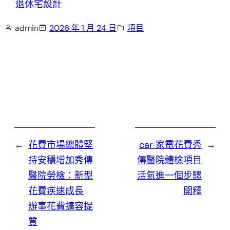
退休宅設計
admin
2026 年 1 月 24 日
項目
←
花費市場總體堅
car 家電花費秀
→
持安穩增加秀傳
傳醫院體檢項目
醫院勞檢：新型
活氣進一個步驟
花費疾速成長
開釋
辦事花費擴容提
質