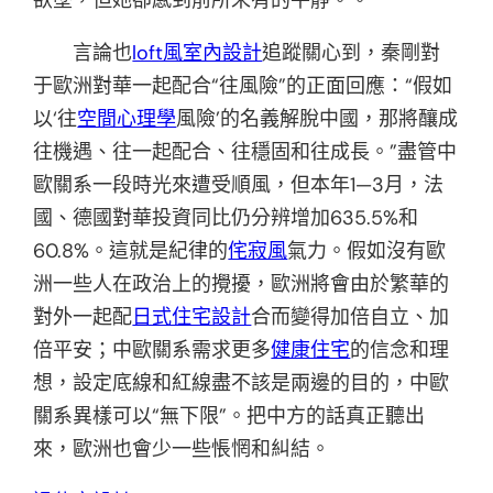
言論也
loft風室內設計
追蹤關心到，秦剛對
于歐洲對華一起配合“往風險”的正面回應：“假如
以‘往
空間心理學
風險’的名義解脫中國，那將釀成
往機遇、往一起配合、往穩固和往成長。”盡管中
歐關系一段時光來遭受順風，但本年1—3月，法
國、德國對華投資同比仍分辨增加635.5%和
60.8%。這就是紀律的
侘寂風
氣力。假如沒有歐
洲一些人在政治上的攪擾，歐洲將會由於繁華的
對外一起配
日式住宅設計
合而變得加倍自立、加
倍平安；中歐關系需求更多
健康住宅
的信念和理
想，設定底線和紅線盡不該是兩邊的目的，中歐
關系異樣可以“無下限”。把中方的話真正聽出
來，歐洲也會少一些悵惘和糾結。