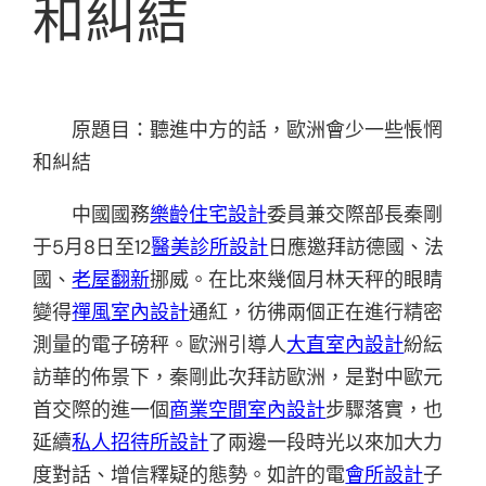
和糾結
原題目：聽進中方的話，歐洲會少一些悵惘
和糾結
中國國務
樂齡住宅設計
委員兼交際部長秦剛
于5月8日至12
醫美診所設計
日應邀拜訪德國、法
國、
老屋翻新
挪威。在比來幾個月林天秤的眼睛
變得
禪風室內設計
通紅，彷彿兩個正在進行精密
測量的電子磅秤。歐洲引導人
大直室內設計
紛紜
訪華的佈景下，秦剛此次拜訪歐洲，是對中歐元
首交際的進一個
商業空間室內設計
步驟落實，也
延續
私人招待所設計
了兩邊一段時光以來加大力
度對話、增信釋疑的態勢。如許的電
會所設計
子