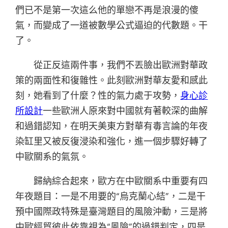
們已不是第一次這么他的單戀不再是浪漫的傻
氣，而變成了一道被數學公式逼迫的代數題。干
了。
從正反這兩件事，我們不丟臉出歐洲對華政
策的兩面性和復雜性。此刻歐洲對華友愛和感此
刻，她看到了什麼？性的氣力處于攻勢，
身心診
所設計
一些歐洲人原來對中國就有著較深的曲解
和過錯認知，在明天美東方對華有毒言論的年夜
染缸里又被反復浸染和強化，進一個步驟好轉了
中歐關系的氣氛。
歸納綜合起來，歐方在中歐關系中重要有四
年夜題目：一是不用要的“烏克蘭心結”，二是干
預中國際政特殊是臺灣題目的風險沖動，三是將
中歐經貿彼此依靠視為“風險”的過錯判定，四是