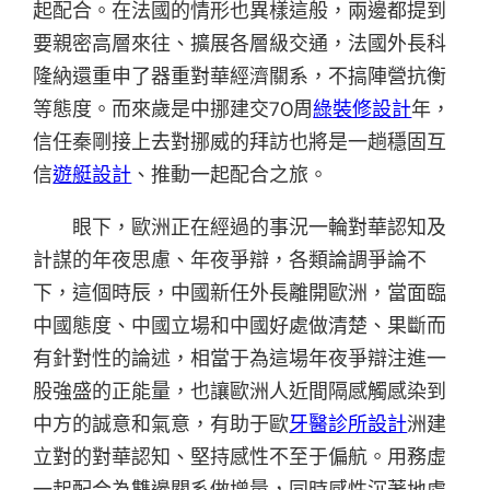
起配合。在法國的情形也異樣這般，兩邊都提到
要親密高層來往、擴展各層級交通，法國外長科
隆納還重申了器重對華經濟關系，不搞陣營抗衡
等態度。而來歲是中挪建交70周
綠裝修設計
年，
信任秦剛接上去對挪威的拜訪也將是一趟穩固互
信
遊艇設計
、推動一起配合之旅。
眼下，歐洲正在經過的事況一輪對華認知及
計謀的年夜思慮、年夜爭辯，各類論調爭論不
下，這個時辰，中國新任外長離開歐洲，當面臨
中國態度、中國立場和中國好處做清楚、果斷而
有針對性的論述，相當于為這場年夜爭辯注進一
股強盛的正能量，也讓歐洲人近間隔感觸感染到
中方的誠意和氣意，有助于歐
牙醫診所設計
洲建
立對的對華認知、堅持感性不至于偏航。用務虛
一起配合為雙邊關系做增量，同時感性沉著地處