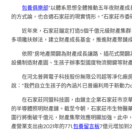
包養俱樂部
“以體系思想全體推動五年夜財產
的方式論，也合適石家莊的現實情形。”石家莊市委
近年來，石家莊錨定打造5個千億元級財產集群
多項攙扶辦法，建立財產成長基金，推進財產聚鏈
依照“房地產開闢為財產成長讓路、插花式開闢
設備制造財產園、生孩子辦事型國度物流關鍵等財
在河北普興電子科技股份無限公司超等凈化廠
說：“我們自立生孩子的內涵片已普遍利用于新動力c
在石家莊同盟科技園，由鏈主企業石家莊市京華
的半導體照明財產鏈。截至今朝，石家莊市生物醫
圍行將衝破千億元，財產集聚效應明顯加強。此中，生物醫
產營業支出由2021年的771.
包養留言板
7億元增加到20