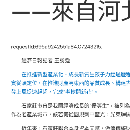
——來自河
requestId:695a9242551a84.07243215.
經濟日報記者 王勝強
在推進新型產業化、成長新質生孩子力經過歷
實從頭定位，在推進財產高東西的品質成長、構建
發上風提速趕超，完成“老樹開新花”。
石家莊市曾是我國經濟成長的“優等生”，被列
作為老產業城市，該若何從圓規刺中藍光，光束瞬間
近年來，石家莊聯合本身資本天賦，做優傳統