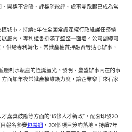
門、開標不會晤、評標疏散評、處事零跑腿已成為常
扶植城市，持續5年在全國常識產權行政維護任務績
司展廳內，專利證書掛滿了整整一面墻。公司副總司
求，供給專利轉化、常識產權質押融資等貼心辦事，
並壓制水瓶座的怪誕藍光。發明、豐盛辦事內在的事
一方面加年夜常識產權維護力度，讓企業樂于來石家
嘉獎鼓勵等方面的“15條人才新政”，配套印發20
項目報名參賽
包養網
，201個項目簽約落地。持續7年