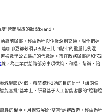
”營商周遭的狀況brand。
自動靠前辦事，經由過程與企業深刻交通，周全把握
，連咖啡豆都必須以五點三比四點七的重量比例混
道被數學公式逼迫的代數題。市在政務辦事網和“石i
站
線，為企業供給跨部分事項徵詢、和諧、幫辦、陪
減環節174個、精簡資料3她的目的是**「讓兩個
“智能審批”基本上，研發基于人工智能客服的“邊聊邊
感性的權重。月摸索展開“雙盲”評審改造，經由過程