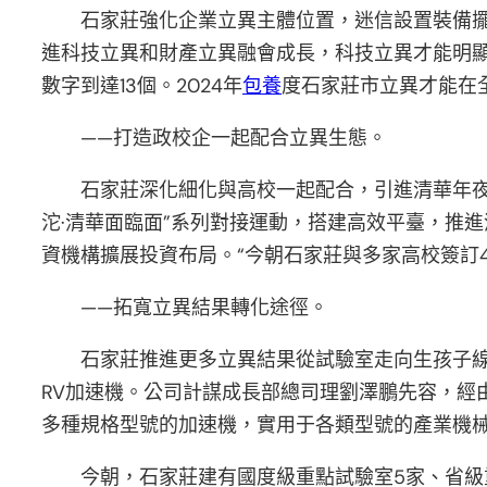
石家莊強化企業立異主體位置，迷信設置裝備擺設各
進科技立異和財產立異融會成長，科技立異才能明顯
數字到達13個。2024年
包養
度石家莊市立異才能在全
——打造政校企一起配合立異生態。
石家莊深化細化與高校一起配合，引進清華年夜
沱·清華面臨面”系列對接運動，搭建高效平臺，推
資機構擴展投資布局。“今朝石家莊與多家高校簽訂4
——拓寬立異結果轉化途徑。
石家莊推進更多立異結果從試驗室走向生孩子線
RV加速機。公司計謀成長部總司理劉澤鵬先容，經
多種規格型號的加速機，實用于各類型號的產業機
今朝，石家莊建有國度級重點試驗室5家、省級