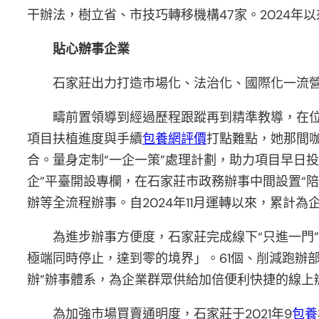
干辦法，樹立省、市技巧轉移機構47家。2024年以
貼心辦事企業
石家莊出力打造市場化、法治化、國際化一流營商
疇前置領導到經過歷程跟蹤再到精準教導，在位
項目扶植進度與手續
包養網評價
打點難點，她那間
合。量身定制“一企一策”處理計劃，助力項目早日
企”平臺開設專欄，在石家莊市政務辦事中間設置“陪
辦等全流程辦事。自2024年11月運轉以來，累計為企
為進步辦事方便度，石家莊完成線下“只進一門”
極端同時停止，達到零的境界」。61個、削減跑辦部
辦”辦事體系，為企業群眾供給加倍便利快捷的線上
為加強市場買賣通明度，石家莊于2021年9
包養