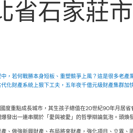
北省石家莊
程中，若何戰勝本身短板、重塑競爭上風？這是很多老產
古代化財產系統上狠下工夫，五年夜千億元級財產集群加
為國度重點成長城市，其生孩子總值在20世紀90年月居
爆發出一連串關於「愛與被愛」的哲學辯論氣泡。頭煥發
財產、做強新興財產、布局將來財產，強化項目、立異、