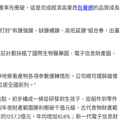
產率先衝破，這是完成經濟高東西
包養網
的品質成長
打好“有鏈強鏈、缺鏈補鏈、高低延鏈”組合拳，出臺
家莊計劃扶植了國際生物醫藥園、電子信息財產園、
神地察看產物各項參數運轉情形。公司總司理薛雄偉
位居全國前列。”
進駐，初步構成一條從研發到生孩子、從組件到零件
四年夜財產範圍勝利衝破千億元級，古代食物財產範
257.2億元，年均增加10.8%；新一代電子信息財