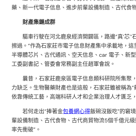
藥、新一代電子信息、進步前輩設備制造、古代食物
財產集鏈成群
驅車行駛在河北鹿泉經濟開闢區，路邊“真‘芯’‘
擦過。“作為石家莊市電子信息財產集中承載地，
半導體芯片、古代通訊、空天信息、car 電子、
工委副書記、管委會常務副主任趙軍會說。
曩昔，石家莊鹿泉區電子信息類科研院所集聚
力缺乏。生物醫藥財產也是這般，石家莊雖被稱為“
依靠傳統工藝，高端科研人才和企業治理人才匱乏
若何走出“捧著金
包養網心得
飯碗沒飯吃”的窘
輩設備制造、古代食物、古代商貿物流5個千億元級
率先衝破”。