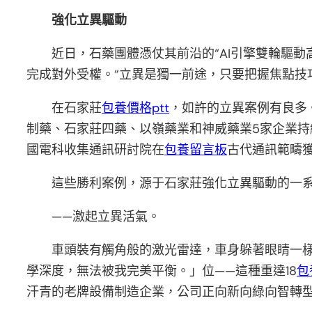
強化立異驅動
近日，石藥團體憑仗其前沿的“AI引擎雙輪驅
完成對外受權。“立異是獨一前途，只要把握焦點技
在石家莊
包養價格ptt
，如許的立異案例有良多。
制藥、石家莊四藥、以嶺藥業和神威藥業5家企業持
國電科收集通訊研討院在
包養留言板
古代通訊範疇
這些勝利案例，源于石家莊強化立異驅動的一
——激起立異活氣。
車頭裝有觸角般的激光雷達，車身躲著眼睛一樣
學深度，無法被我完美平衡。」位——這種重達18
包
汗青的老牌設備制造企業，公司正向新向綠向智轉型