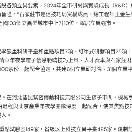
類立異要素，2024年全市研討與實驗成長（R&D）經費投
晉陞。”石家莊市迷信技巧局黨構成員、總工程師王金生
國103個立異型城市中上升10位，躍居立異強市。
學嚴重科研平臺和重點項目7項、訂單式研發項目25項，
進清華年夜學電子信息範疇技巧上風、人才資本與石家莊
00余份一起配合協定，共建6個立異研討院、31個立異
。在河北智昆緊密傳動科技無限公司生孩子車間，機械手
由過程與北京產業年夜學團隊深度一起配合，使其焦點技
械人。
重點試驗室149家，省級以上科技立異平臺485家。還