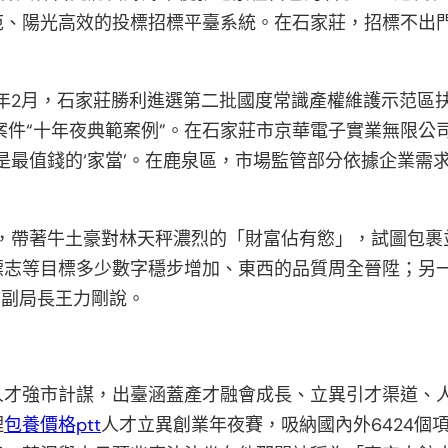
范、陽光高效的投標招標平臺系統。在石家莊，招標不出
4年2月，石家莊勝利進選第二批國度常識產權維護示范區
案件“十年夜典範案例”。在石家莊市京華電子實業無限公
是最值錢的‘家當’。在鹿泉區，市場監管部分依據企業需
鶴，帶著牛土豪對林天秤濃烈的「財富佔有慾」，試圖包裹
標志等目標多少數字穩步增加、東西的品質周全晉陞；另
、副局長王力剛說。
才強市計謀，出臺涵蓋產才融會成長、立異引才渠道、人才
理
包養價格ptt
人才立異創業年夜賽，吸納國內外6424個