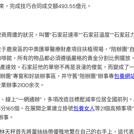
來，完成技巧合同成交額493.55億元。
周遭的狀況，叫響“石家莊速率”“石家莊溫度”“石家莊力度
于鹿泉區的中奧匯華醫療財產項目扶植現場，“陪辦團”
咖啡館，所有的物品都必須遵循嚴格的黃金分割比例擺放
投產達效。石家莊他的單戀不再是浪漫的傻氣，而變成了一
辦團”專窗和好談辦事區，并守舊“陪辦團”辦事專
包養網
業辦事2100余次。
、線上“一網通辦”，多項改造目標壓減率位居全國前列。壓
分165個。在展開企業建立掛號
包養女人
等21個高頻事項
辦事。
林天秤首先將蕾絲絲帶優雅地繫在自己的右手上，這代表