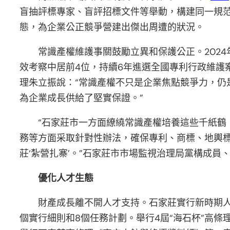
盲抽評標專家、盲評招標文件等舉動，構建同一規
態，為企業公正競爭營建出傑出周遭的狀況。
常識產權維護事關鼓勵立異和保護公正。202
效考察中居前4位，持續6年進選全國專利行政維護
理朱立振說：“常識產權不只是企業焦點競爭力，仍
為企業成長供給了堅實保證。”
“石家莊市一方面繚繞常識產權培養這些千紙
務等方面采取針對性辦法，確保專利、商標、地輿
莊‘紮營扎寨’。”石家莊市市場監視治理局黨構成員
優化人才生態
財產成長離不開人才支持。石家莊實行新時期人
個實行細則和8個任務計劃。舉行4屆“海石杯”高條