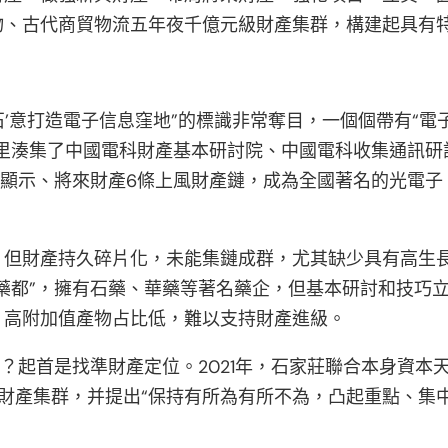
、古代商貿物流五年夜千億元級財產集群，構建起具有特
石’意打造電子信息窪地”的標識非常奪目，一個個帶有“電子
這里湊集了中國電科財產基本研討院、中國電科收集通訊研
新型顯示、將來財產6條上風財產鏈，成為全國著名的光電
，但財產持久碎片化，未能集鏈成群，尤其缺少具有高生
藥都”，擁有石藥、華藥等著名藥企，但基本研討和技巧
，高附加值產物占比低，難以支持財產進級。
境？起首是找準財產定位。2021年，石家莊聯合本身資
財產集群，并提出“保持有所為有所不為，凸起重點、集