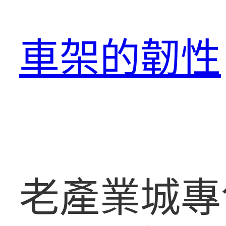
跳
至
車架的韌性
主
要
內
容
老產業城專