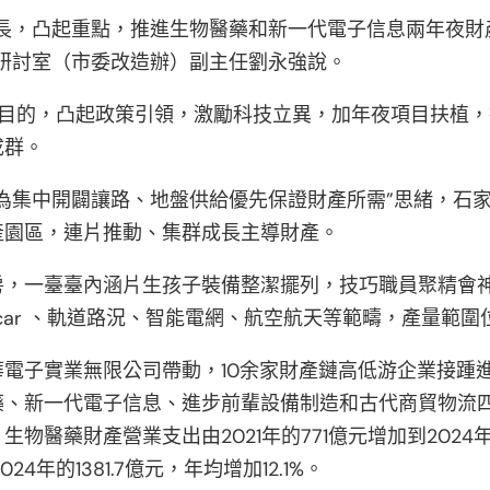
成長，凸起重點，推進生物醫藥和新一代電子信息兩年夜財
研討室（市委改造辦）副主任劉永強說。
目的，凸起政策引領，激勵科技立異，加年夜項目扶植，
成群。
為集中開闢讓路、地盤供給優先保證財產所需”思緒，石
產園區，連片推動、集群成長主導財產。
房，一臺臺內涵片生孩子裝備整潔擺列，技巧職員聚精會
ar 、軌道路況、智能電網、航空航天等範疇，產量範圍
電子實業無限公司帶動，10余家財產鏈高低游企業接踵
藥、新一代電子信息、進步前輩設備制造和古代商貿物流
藥財產營業支出由2021年的771億元增加到2024年的1
24年的1381.7億元，年均增加12.1%。