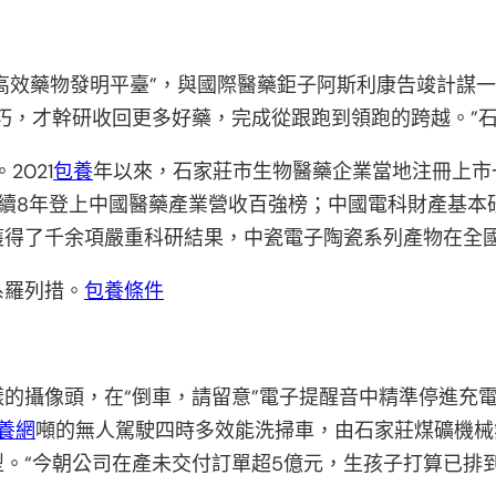
動高效藥物發明平臺”，與國際醫藥鉅子阿斯利康告竣計謀
巧，才幹研收回更多好藥，完成從跟跑到領跑的跨越。”
2021
包養
年以來，石家莊市生物醫藥企業當地注冊上市
續8年登上中國醫藥產業營收百強榜；中國電科財產基本
獲得了千余項嚴重科研結果，中瓷電子陶瓷系列產物在全
系羅列措。
包養條件
的攝像頭，在“倒車，請留意”電子提醒音中精準停進充
養網
噸的無人駕駛四時多效能洗掃車，由石家莊煤礦機械
。“今朝公司在產未交付訂單超5億元，生孩子打算已排