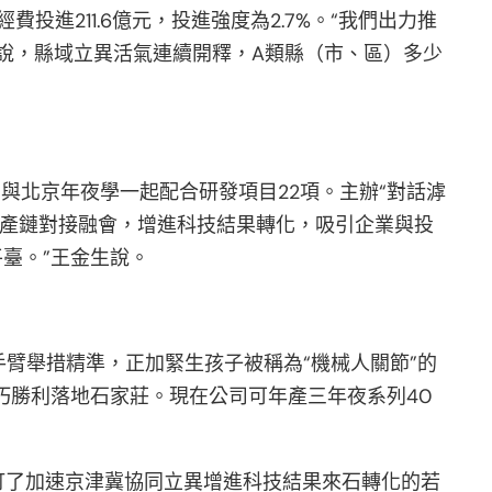
進211.6億元，投進強度為2.7%。“我們出力推
說，縣域立異活氣連續開釋，A類縣（市、區）多少
與北京年夜學一起配合研發項目22項。主辦“對話滹
財產鏈對接融會，增進科技結果轉化，吸引企業與投
平臺。”王金生說。
臂舉措精準，正加緊生孩子被稱為“機械人關節”的
巧勝利落地石家莊。現在公司可年產三年夜系列40
制訂了加速京津冀協同立異增進科技結果來石轉化的若