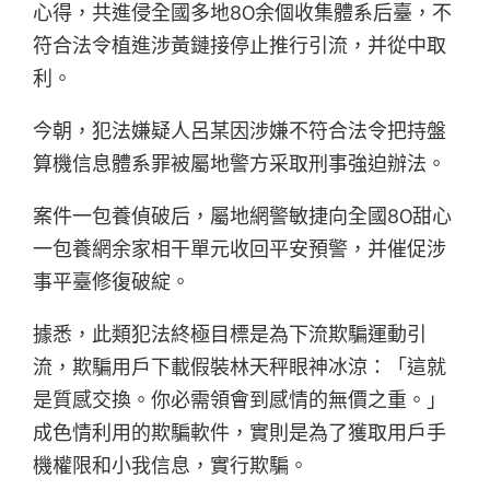
心得，共進侵全國多地80余個收集體系后臺，不
符合法令植進涉黃鏈接停止推行引流，并從中取
利。
今朝，犯法嫌疑人呂某因涉嫌不符合法令把持盤
算機信息體系罪被屬地警方采取刑事強迫辦法。
案件一包養偵破后，屬地網警敏捷向全國80甜心
一包養網余家相干單元收回平安預警，并催促涉
事平臺修復破綻。
據悉，此類犯法終極目標是為下流欺騙運動引
流，欺騙用戶下載假裝林天秤眼神冰涼：「這就
是質感交換。你必需領會到感情的無價之重。」
成色情利用的欺騙軟件，實則是為了獲取用戶手
機權限和小我信息，實行欺騙。