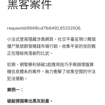
黑客案件
requestId:69418cd71b8492.85232506.
小法式里竟隱藏涉黃網頁，社交平臺呈現1.7萬個
僵尸賬號群發賭錢市場行銷，收集平安的攻防戰
正在隱秘角落劇烈比武。
近期，網警勝利偵破2起應用技巧手腕損壞盤算
機信息體系的案件，無力衝擊了收集空間的守法
犯法運動。
案例一：
破綻掃描牽出黑灰財產，