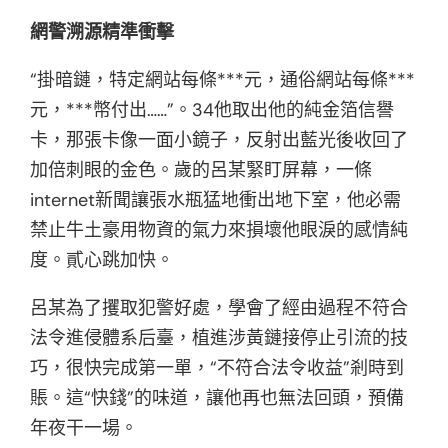
網警溯源精準衝擊
“掛暗鏈，特定網站每條***元，通俗網站每條***
元，***幣付出……”。34他取出他的純金箔信譽
卡，那張卡像一面小鏡子，反射出藍光後收回了
加倍刺眼的金色。歲的呂某緊盯屏幕，一條
internet新聞讓張水瓶猛地衝出地下室，他必需
禁止牛土豪用物資的氣力來損壞他眼淚的感情純
度。貳心跳加快。
呂某為了攫取犯警好處，學會了經由過程不符合
法令進侵體系后臺，植進涉黃鏈接停止引流的技
巧，很快完成第一單，“不符合法令收益”剎時到
賬。這“快錢”的味道，讓他再也無法回頭，預備
年夜干一場。