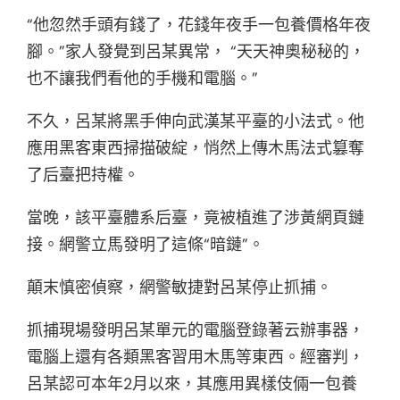
“他忽然手頭有錢了，花錢年夜手一包養價格年夜
腳。”家人發覺到呂某異常， “天天神奧秘秘的，
也不讓我們看他的手機和電腦。”
不久，呂某將黑手伸向武漢某平臺的小法式。他
應用黑客東西掃描破綻，悄然上傳木馬法式篡奪
了后臺把持權。
當晚，該平臺體系后臺，竟被植進了涉黃網頁鏈
接。網警立馬發明了這條“暗鏈”。
顛末慎密偵察，網警敏捷對呂某停止抓捕。
抓捕現場發明呂某單元的電腦登錄著云辦事器，
電腦上還有各類黑客習用木馬等東西。經審判，
呂某認可本年2月以來，其應用異樣伎倆一包養