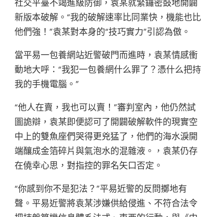
社交平臺不竭進級防御，袁某就緊鑼密鼓地開闢
新版本破解。“我的破解速率比同業快，機能也比
他們強！”袁某對本身的“技巧實力”引認為傲。
當平易一包養網站近警破門而進時，袁某情感衝
動地大呼：“我犯一包養網什么罪了？憑什么把持
我的手機電腦。”
“他人在賣，我也可以賣！”審判室內，他仍然試
圖詭辯，袁某即便認可了開闢破解軟件的現實空
中上的雙魚座們哭得更兇猛了，他們的海水淚開
端釀成金箔碎片與氣泡水的混雜液。，袁某仍存
在僥幸心思，對指控的罪名矢口否定。
“你感到你不是犯法？”平易近警的反問擲地有
聲。平易近警將袁某涉嫌供給侵進、不符合法令