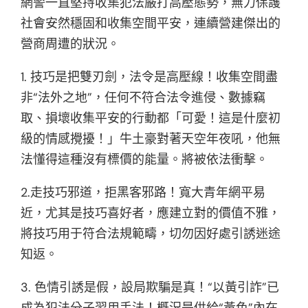
網警一直堅持收集犯法嚴打高壓態勢，無力保護
社會安然穩固和收集空間平安，連續營建傑出的
營商周遭的狀況。
1. 技巧是把雙刃劍，法令是高壓線！收集空間盡
非“法外之地”，任何不符合法令進侵、數據竊
取、損壞收集平安的行動都「可愛！這是什麼初
級的情感攪擾！」牛土豪對著天空年夜吼，他無
法懂得這種沒有標價的能量。將被依法衝擊。
2.走技巧邪道，拒黑客邪路！寬大青年網平易
近，尤其是技巧喜好者，應建立對的價值不雅，
將技巧用于符合法規範疇，切勿因好處引誘迷途
知返。
3. 色情引誘是假，設局欺騙是真！“以黃引詐”已
成為犯法分子習用手法！概況是供給“黃色”內在