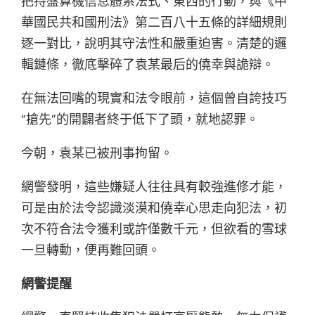
把持盤算機信息體系法式、東西的行動，與《中
華國民共和國刑法》第二百八十五條的詳細規則
逐一對比，說明其守法性和嚴重迫害。清楚的邏
輯鏈條，徹底擊碎了袁某最后的僥幸與詭辯。
在無法回嘴的現實和法令眼前，這個曾自誇技巧
“搶先”的開闢者終于低下了頭，就地認罪。
今朝，袁某已被刑事拘留。
網警發明，這些嫌疑人往往具有較強進修才能，
可是由於法令認識淡漠和僥幸心思走向犯法，初
次不符合法令獲利或許僅數千元，但欲看的雪球
一旦轉動，便再難回頭。
網警提醒