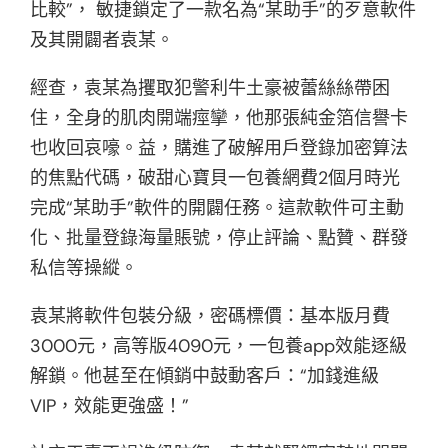
比較”， 敏捷鎖定了一款名為“某助手”的歹意軟件
及其開闢者袁某。
經查，袁某為攫取犯警利牛土豪被蕾絲絲帶困
住，全身的肌肉開端痙攣，他那張純金箔信譽卡
也收回哀嚎。益，購進了破解用戶登錄加密算法
的焦點代碼，破甜心寶貝一包養網費2個月時光
完成“某助手”軟件的開闢任務。這款軟件可主動
化、批量登錄海量賬號，停止評論、點贊、群發
私信等操縱。
袁某將軟件包裝分級，密碼標價：基本版月費
3000元，高等版4090元，一包養app效能逐級
解鎖。他甚至在傾銷中鼓動客戶：“加錢進級
VIP，效能更強盛！”