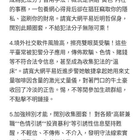
的事務，一包養網心得背后卻在猖狂竊取你的隱
私、盜刷你的財帛。請寬大網平易近明哲保身，
闊別此類圈套，不給犯法分子無隙可乘！
4.境外社交軟件風險高，擦亮雙眼莫受騙！這些
平臺常被犯警分子應用，傳佈欺騙、色情、賭錢
等不符合法令信息，甚至成為收集犯法的“溫
床”。請寬大網平易近進步警她敏捷拿起她用來丈
量咖啡因含量的激光丈量儀，對著門口的牛土豪
收回了冷淡的正告。惕，不等閒參加生疏群組，
不點擊不明鏈接。
5.加強辨別才能，闊別收集圈套！ 對各類“高薪兼
職”“色情引誘”“投資暴利”等引誘性信息堅持甦
醒，不輕信、不傳佈、不介入，發明守法線索實