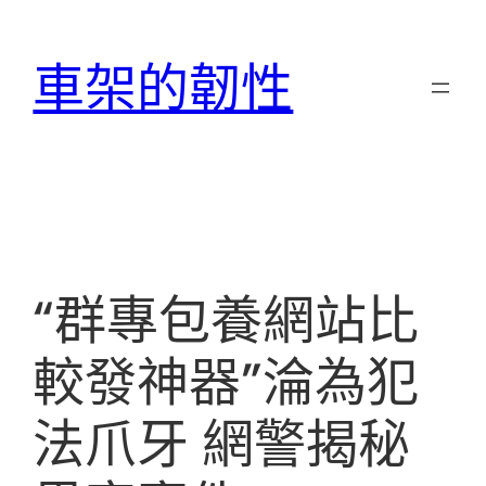
跳
至
車架的韌性
主
要
內
容
“群專包養網站比
較發神器”淪為犯
法爪牙 網警揭秘