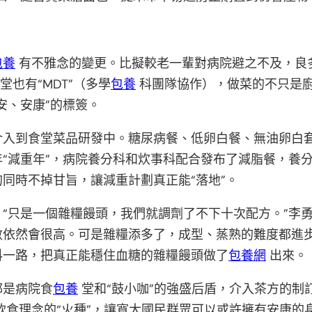
包養
有不雅念的變更。比擬較老一輩對病院避之不及，良
也有“MDT”（多學
包養
科團隊協作），做菜的不只是
安、安康”的標簽。
介入到食堂菜品研發中。糖尿病餐、低卵白餐、無油卵白
“減重年”，病院養分科和炊事科配合發布了減脂餐，養
同時不掉甘旨，讓減重計劃真正能“落地”。
“只是一個雜糧饅頭，我們就調劑了不下十次配方。”李
數依然會很高。可是雜糧添多了，成型、蒸熟的難度都進
科一路，把真正能穩住血糖的雜糧饅頭做了
包養網
出來。
都是病院食
包養
堂和“鼓小咖”的強盛后盾，介入茶方的制
飲食理念的“火種”，讓寬大國民群眾可以或許擁有安康的