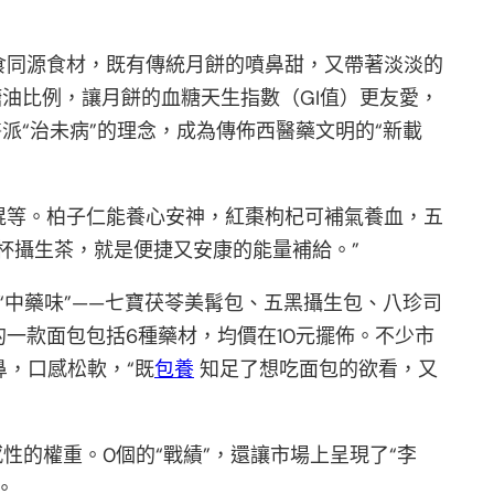
食同源食材，既有傳統月餅的噴鼻甜，又帶著淡淡的
油比例，讓月餅的血糖天生指數（GI值）更友愛，
派“治未病”的理念，成為傳佈西醫藥文明的“新載
棍等。柏子仁能養心安神，紅棗枸杞可補氣養血，五
杯攝生茶，就是便捷又安康的能量補給。”
“中藥味”——七寶茯苓美髯包、五黑攝生包、八珍司
一款面包包括6種藥材，均價在10元擺佈。不少市
，口感松軟，“既
包養
知足了想吃面包的欲看，又
性的權重。0個的“戰績”，還讓市場上呈現了“李
。