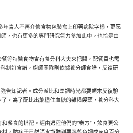
多年青人不再介懷食物包裝盒上印著病院字樣，更愿
廚師，也有更多的專門研究氣力參加此中。也恰是由
套餐等特醫食物會有養分科大夫來把關，配餐員也需
分科制訂食譜，廚師團隊則依據養分師食譜，反復研
勇強告知記者。成分派比和烹調時光都要顛末反復驗
步了，為了配比出能穩住血糖的雜糧饅頭，養分科大
訂和餐食的搭配。經由過程他們的“審方”，飲食更公
身材，防病于已然張水瓶聽到要將藍色調成灰度百分