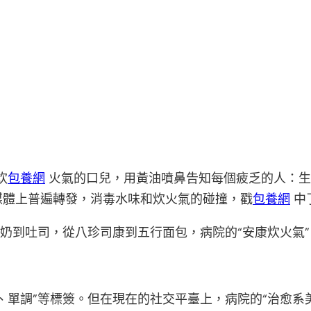
炊
包養網
火氣的口兒，用黃油噴鼻告知每個疲乏的人：生
媒體上普遍轉發，消毒水味和炊火氣的碰撞，戳
包養網
中
酸奶到吐司，從八珍司康到五行面包，病院的“安康炊火氣
單調”等標簽。但在現在的社交平臺上，病院的“治愈系美食