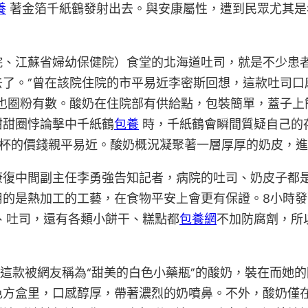
養
著金箔千紙鶴發射出去。與安康屬性，遭到民眾尤其是
、江蘇省婦幼保健院）食堂的北海道吐司，就是不少患者
了。”曾在該院住院的市平易近李密斯回想，這款吐司口
奶也圈粉有數。酸奶在住院部有供給點，包裝簡單，蓋子上
甜甜圈悖論擊中千紙鶴
包養
時，千紙鶴會瞬間質疑自己的
元一杯的價錢親平易近。酸奶概況凝聚著一層厚厚的奶皮，
康復中間副主任李勇強告知記者，病院的吐司、奶皮子都
用的是熱加工的工藝，在食物平安上會更有保證。8小時發
、吐司，還有各類小餅干、糕點都
包養網
不加防腐劑，所
。這款被網友稱為“甜美的白色小藥瓶”的酸奶，裝在而她
色方盒里，口感醇厚，帶著濃烈的奶噴鼻。不外，酸奶僅在