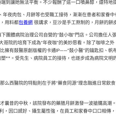
端到讓她無法平衡。不少報酬了這一口噴鼻醇，還特地提
、年夜肉包、月餅等也受職工接待，漸漸在患者和家眷中
年，用料都
包養網
很講求，豆沙是手工熬制的，月餅的餅
下團體病院治理公司自營的“鼓小咖”門店。公司擔任人張
百大哥院的培育下成為“年夜咖”的美妙愿看。除了咖啡之外
比擁有鼓醫原創版權的卡通IP——“鼓小醫”的鑰匙扣、
雕塑**。受先生、病院員工的接待，也逐步成為病院文明
，那么西醫院的特點則在于將“藥食同源”理念融進日常飲食
方才曩昔的中秋，該院發布的藥膳月餅激發一波搶購高潮
利，因口感好、攝生屬性強，在員工和家眷中口口相傳，