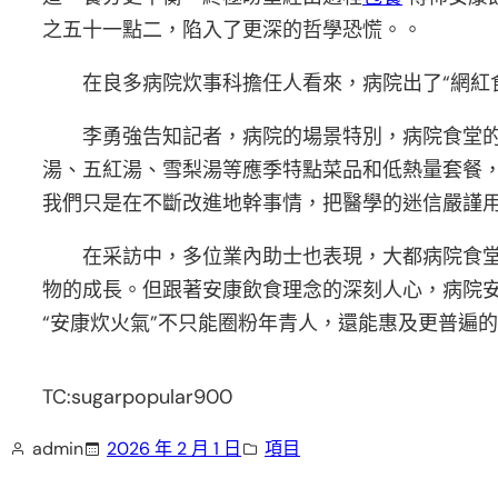
之五十一點二，陷入了更深的哲學恐慌。。
在良多病院炊事科擔任人看來，病院出了“網紅食
李勇強告知記者，病院的場景特別，病院食堂
湯、五紅湯、雪梨湯等應季特點菜品和低熱量套餐，
我們只是在不斷改進地幹事情，把醫學的迷信嚴謹用
在采訪中，多位業內助士也表現，大都病院食
物的成長。但跟著安康飲食理念的深刻人心，病院安
“安康炊火氣”不只能圈粉年青人，還能惠及更普遍
TC:sugarpopular900
admin
2026 年 2 月 1 日
項目