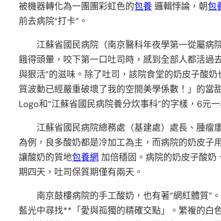
被機器轉化為一團團彩虹色的
包養
邏輯悖論，朝
包
前去病院“打卡”。
江蘇省國民病院（南京醫科年夜學第一從屬病院
餓得頭暈，咬下第一口吐司時，感到全部人都活過去
與狠活”的滋味。除了吐司，該院食堂的奶皮子酸
質波動已經嚴重破壞了我的空間美學係數！」的當
Logo和“江蘇省國民病院養分炊事科”的字樣，6
江蘇省國民病院總務處（基建處）處長、腫瘤
為例，良多酸奶都是冷加工為主，而病院的奶皮子
讓酸奶的質地
包養網
加倍穩固。病院的奶皮子酸奶
期四天，吐司保質期僅有兩天。
南京鼓樓病院的手工酸奶，也有著“網紅體質”
藍光中尋找**「愛與孤獨的精確交點」。繁複的白