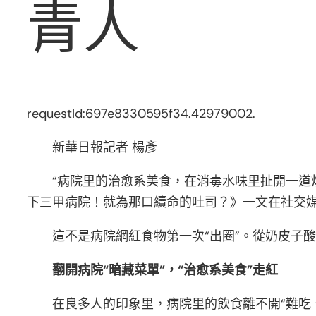
青人
requestId:697e8330595f34.42979002.
新華日報記者 楊彥
“病院里的治愈系美食，在消毒水味里扯開一道
下三甲病院！就為那口續命的吐司？》一文在社交
這不是病院網紅食物第一次“出圈”。從奶皮子
翻開病院“暗藏菜單”，“治愈系美食”走紅
在良多人的印象里，病院里的飲食離不開“難吃、