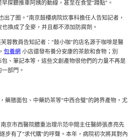
早探聽推車阿姨的動線，甚至在食堂“蹲點”。
也出了圈。”南京鼓樓病院炊事科擔任人告知記者，
皮也換成了全麥，并且都不添加防腐劑。
芙蓉教員告知記者：“鼓小咖”的店名源于咖啡是醫
，
包養網
小店還發布養分安康的茶飲和食物；別
帆布包、筆記本等，這些文創產物很他們的力量不再是
的一部門。
，藥膳面包、中藥奶茶等“中西合璧”的跨界產物，尤
。南京市西醫院體重治理示范中間主任醫師張彥亮先
逐步有了“求代購”的呼聲。本年，病院初次將其對內