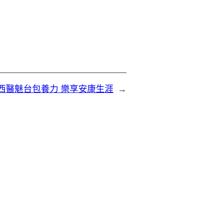
西醫魅台包養力 樂享安康生涯
→