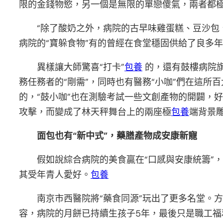
限的金錢物慾，另一個是無限的單戀傻氣，兩者都極
“除了酸奶之外，病院的古早味雞蛋糕、豆沙包
病院的“寶躲食物”有的曾經在食堂穩固供給了良多
異樣讓大師驚喜“打卡”
包養
的，還有鼓樓病院旗
務任務者的“剛需”，同時也有醫務“小咖”們在這所
的，“鼓小咖”也在測驗考試一些文創產物的開闢，好
攻擊，而變成了林天秤舞台上的兩座極
包養
端背景
面包也有“新中式”，藥膳產物成安康新寵
假如說綜合病院的美食贏在“口感與安康統籌”
其受年青人愛好。
包養
南京市西醫院將“藥食同源”玩出了更多名堂。
容，病院的月餅已持續生孩子5年，最後只是職工福