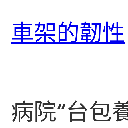
跳
至
車架的韌性
主
要
內
容
病院“台包