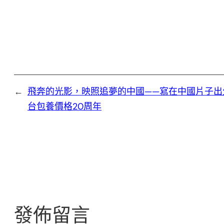
←
飛奔的光影，映照追夢的中國——寫在中國片子出
台包養價格20周年
發佈留言