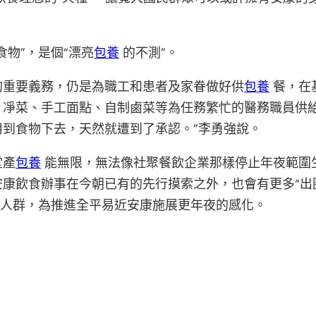
物”，是個“漂亮
包養
的不測”。
的重要義務，仍是為職工和患者及家眷做好供
包養
餐，在
凈菜、手工面點、自制鹵菜等為任務繁忙的醫務職員供給便
到食物下去，天然就遭到了承認。”李勇強說。
堂產
包養
能無限，無法像社聚餐飲企業那樣停止年夜範圍
康飲食辦事在今朝已有的先行摸索之外，也會有更多“出
的人群，為推進全平易近安康施展更年夜的感化。