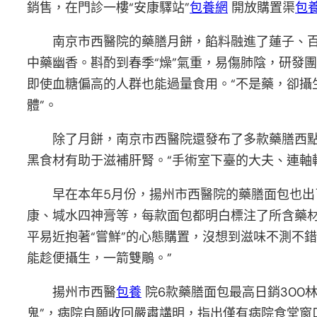
銷售，在門診一樓“安康驛站”
包養網
開放購置渠
包
南京市西醫院的藥膳月餅，餡料融進了蓮子、
中藥幽香。斟酌到春季“燥”氣重，易傷肺陰，研發
即使血糖偏高的人群也能過量食用。“不是藥，卻攝
體”。
除了月餅，南京市西醫院還發布了多款藥膳西
黑食材有助于滋補肝腎。“手術室下臺的大夫、連軸
早在本年5月份，揚州市西醫院的藥膳面包也出
康、堿水四神膏等，每款面包都明白標注了所含藥材
平易近抱著“嘗鮮”的心態購置，沒想到滋味不測不
能趁便攝生，一箭雙鵰。”
揚州市西醫
包養
院6款藥膳面包最高日銷300
鬼”，病院自願收回嚴肅講明，指出僅有病院食堂窗