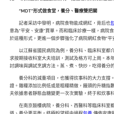
“MDT”形式做食堂，養分、醫療雙把關
記者采訪中發明，病院食物能成網紅，背后也
意為“平安、安康”買單。而和臨床診療一樣，病院食堂
於這種形式，更進一個步驟強化了病院網紅食物“平
以江蘇省國民病院為例，養分科、臨床科室都
求按期接收科室大夫培訓，測試及格方可上崗。本年
討調味與調試烹調方法。蒸、煮、快炒，吃得養分的
養分科的減重項目，也獲得炊事科的大力支撐。
證。雜糧添加比例低或是粗糧精做，饅頭的升糖指
夫依據患者靜態血糖變更一次次實驗，終于和炊事
在南京鼓樓病院，養分科、西醫科等臨床科室
道、養分更平衡，終極盼望經由過程
包養
傳佈安康