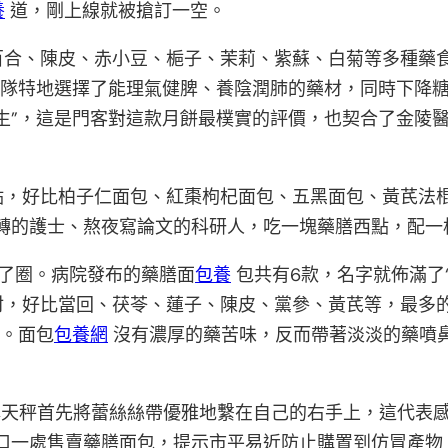
養
道，剛上線就被搶訂一空。
百合、陳皮、赤小豆、梔子、茉莉、紫蘇、白菊等多種藥
團隊特地選擇了能理氣健脾、養陰潤肺的藥材，同時下降糖
生”，這是門客對這款月餅最樸實的評價，也契合了金陵醫
點，好比柏子仁面包、紅棗枸杞面包、五黑面包、黃芪法
轉的護士、熬夜寫論文的科研人，吃一塊藥膳西點，配一
了圈。病院發布的藥膳面
包養
包共有6款，名字就佈滿了
，好比當回、茯苓、蓮子、陳皮、黨參、黃芪等，最多的
錯。面包
包養網
沒有濃厚的藥苦味，反而帶著淡淡的藥噴鼻
林天秤首先將蕾絲絲帶優雅地繫在自己的右手上，這代表感
口一處售賣藥膳面包，提示市平易近防止購置到仿冒產物