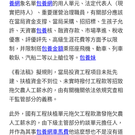
養網
象名單
包養網
的用人單元、法定代表人（現
實把持人）、重要運營治理職員，有關部分應該
在當局資金支撐、當局采購、招招標、生孩子允
許、天資審
包養
核、融資存款、市場準進、稅收
優惠、評優評先、高級生涯花費等方面予以限
制，并限制搭
包養金額
乘搭座飛機、動車、列車
軟臥、汽船二等以上艙位等。
包養妹
《看法稿》擬規則，當局投資工程項目未批先
建、扶植資金不到位、未實時撥付工程款等招致
拖欠農人工薪水的，由有關機關依法依規究查相
干監管部分的義務。
此外，國有工程扶植單元拖欠工程款激發拖欠農
人工薪水的，由下級主管部分約談單元擔任人，
并作為其事
包養網車馬費
他這麼想也不是沒有道