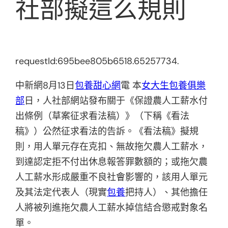
社部擬這么規則
requestId:695bee805b6518.65257734.
中新網8月13日
包養甜心網
電 本
女大生包養俱樂
部
日，人社部網站發布關于《保證農人工薪水付
出條例（草案征求看法稿）》（下稱《看法
稿》）公然征求看法的告訴。《看法稿》擬規
則，用人單元存在克扣、無故拖欠農人工薪水，
到達認定拒不付出休息報答罪數額的；或拖欠農
人工薪水形成嚴重不良社會影響的，該用人單元
及其法定代表人（現實
包養
把持人）、其他擔任
人將被列進拖欠農人工薪水掉信結合懲戒對象名
單。