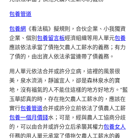
包養管道
包養網
《看法稿》擬規則，合伙企業、小我獨資
企業、個別
包養留言板
經濟組織等用人單元
包養
應該依法承當了債拖欠農人工薪水的義務；有力
了債的，由出資人依法承當連帶了債義務。
用人單元依法合并或許分立病，這裡的風景很
美，泉水流淌，靜謐宜人，卻是森林泉水的寶
地，沒有福氣的人不能住這樣的地方好地方。”藍
玉華認真的時，存在拖欠農人工薪水的，應該在
實行
包養管道
合并或許分立前依法了債農人工薪
包養一個月價錢
水；可是，經與農人工協商分歧
的，可以由合并或許分立后承襲其權力
包養女人
任務的用人單元承當了債拖欠農人工薪水的義