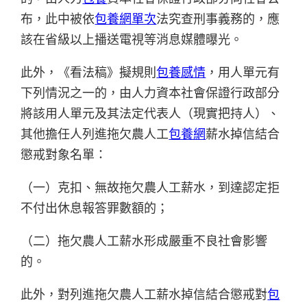
布，此中被依
包養網單次
法究查刑事義務的，應
該在省級以上播送電視等消息媒體曝光。
此外，《看法稿》擬規則
包養感情
，用人單元有
下列情況之一的，由人力資本社會保證行政部分
將該用人單元及其法定代表人（現實把持人）、
其他擔任人列進拖欠農人工
包養網
薪水掉信結合
懲戒對象名單：
（一）克扣、無故拖欠農人工薪水，到達認定拒
不付出休息報答罪數額的；
（二）拖欠農人工薪水形成嚴重不良社會影響
的。
此外，對列進拖欠農人工薪水掉信結合懲戒對
包