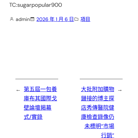
TC:sugarpopular900
admin
2026 年 1 月 6 日
項目
←
第五屆一包養
大批附加購物
→
庫布其國際戈
鏈接的博主探
壁論壇揭幕
店秀傳醫院健
式/實錄
康檢查錄像仍
未標明“市場
行銷”