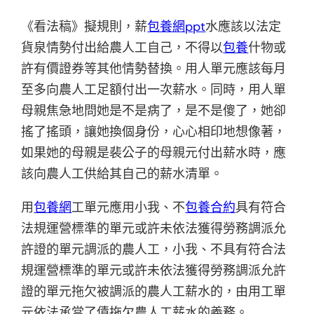
《看法稿》擬規則，薪
包養網ppt
水應該以法定
貨泉情勢付出給農人工自己，不得以
包養
什物或
許有價證券等其他情勢替換。用人單元應該每月
至多向農人工足額付出一次薪水。同時，用人單
母親焦急地問她是不是病了，是不是傻了，她卻
搖了搖頭，讓她換個身份，心心相印地想像著，
如果她的母親是裴公子的母親元付出薪水時，應
該向農人工供給其自己的薪水清單。
用
包養網
工單元應用小我、不
包養合約
具有符合
法規運營標準的單元或許未依法獲得勞務調派允
許證的單元調派的農人工，小我、不具有符合法
規運營標準的單元或許未依法獲得勞務調派允許
證的單元拖欠被調派的農人工薪水的，由用工單
元依法承當了債拖欠農人工薪水的義務。