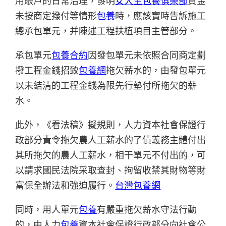
用賬戶的日常治理，發明
女大生包養俱樂部
資金
未按商定撥付等情形
包養
時，應該實時告訴施工
總承包單元，并陳述工程扶植項目主管部分。
承包單元
包養合約
因發包單元未依照合同商定劃
撥工程金錢招致
包養網
拖欠薪水的，由發包單元
以未結清的工程金錢為限先行墊付所拖欠的薪
水。
此外，《看法稿》擬規則，人力資本社會保證行
政部分責令拖欠農人工薪水的了債義務主體付出
其所拖欠的農人工薪水，相干單元不付出的，可
以請求國民法院采取查封、拘留收禁其財物等財
富保全辦法和強迫履行。
台灣包養網
同時，用人單元
包養
有嚴重拖欠薪水守法行動
的，由人力
包養
資本社會保證行政部分向社會公