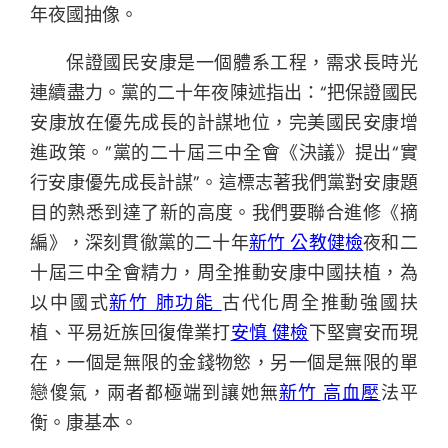
年夜國抽像。
保證國民安康是一個體系工程，需求長時光
連續盡力。黨的二十年夜陳述指出：“把保證國民
安康放在優先成長的計謀地位，完美國民安康增
進政策。”黨的二十屆三中全會《決議》提出“實
行安康優先成長計謀”。這標志著我們黨對安康題
目的熟悉到達了新的高度。我們要聯合進修《摘
編》，深刻貫徹黨的二十年
新竹 公教健檢
夜和二
十屆三中全會精力，周全推動安康中國扶植，為
以中國式
新竹 肺功能
古代化周全推動強國扶
植、平易近族回復偉業打
安慎 健檢
下堅實安而現
在，一個是無限的金錢物慾，另一個是無限的單
戀傻氣，兩者都極端到讓她無
新竹 高血壓
法平
衡。康基本。