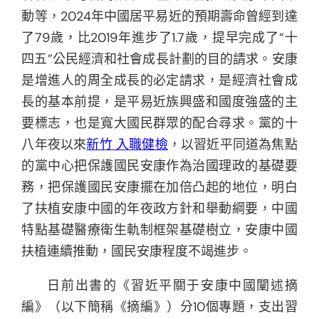
動等，2024年中國居平易近的預期壽命曾經到達
了79歲，比2019年進步了1.7歲，提早完成了“十
四五”公民經濟和社會成長計劃的目的請求。安康
是增進人的周全成長的必定請求，是經濟社會成
長的基本前提，是平易近族興盛和國度強盛的主
要標志，也是寬大國民群眾的配合尋求。黨的十
八年夜以來
新竹 入職健檢
，以習近平同道為焦點
的黨中心把保護國民安康作為治國理政的基礎要
務，把保護國民安康擺在加倍凸起的地位，明白
了扶植安康中國的年夜政方針和舉動綱要，中國
特點基礎醫療衛生軌制框架基礎樹立，安康中國
扶植連續推動，國民安康程度不竭進步。
日前出書的《習近平關于安康中國闡述摘
編》（以下簡稱《摘編》）分10個專題，支出習