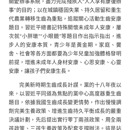
關愛辦事系統，盡力完成殘疾人“人人享有康復辦
事”的目的；以在城鎮穩固失業、持久居留和重生
代農業轉移生齒為重點，追蹤關心活動生齒安康
題目。習近平總書記特殊關懷未成年人安康，屢
次就“小胖墩”“小眼鏡”等題目作出指示指出，進
步人的安康本質，青少年是黃金期。家庭、黌
舍、社會等各方面都要為少年兒童加強體格發明
前提，增進未成年人身材安康、心思安康、心靈
安康，讓孩子們安康生長。
完美新時期生齒成長計謀。黨的十八年夜以
來，以習近平同道為焦點的黨中心高度器重生齒
題目，依據我國生齒成長變更情勢，作出慢慢調
劑完美生養政策、增進生齒持久平衡成長的嚴重
決議計劃，先后提出實行零丁兩孩政策、周全兩
孩政策、三孩生養政策及配套支撐辦法。這是站