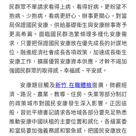
民群眾不單請求看得上病、看得好病，更盼望不
抱病、少抱病，看病更舒心、辦事更關心，對當
局保證國民安康、供給基礎衛生與安康辦事寄予
更高希冀。面臨國民群浩繁條理多樣化安康需
求，只要把保證國民安康放在優先成長的計謀地
位，融進經濟社會成長各項政策，加速成長衛生
安康工作，擴展優質安康資本供應，才幹不竭加
強國民群眾的取得感、幸福感、平安感。
安康題目觸及
新竹 在職體檢
面廣，微觀經
濟、路況、農業、教導、住房、失業等部分制訂
的政策城市對國民安康發生深入影響。正因這
般，習近平總書記請求各地域各部分要充足熟悉
推動安康中國扶植的主要位置和感化，各級黨委
和當局要加強義務感和緊急感，把國民安康放在