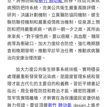
旦，將預防關隘
新竹 肺功能
前移，改造完美疾
病預防把持系統，完美公共衛生嚴重風險評價、
研判、決議計劃機制，立異醫防協同機制，健全
聯防聯控機制和嚴重疫情救治機制，從泉源上預
防和把持嚴重疾病。“病非一朝一夕之故，其所由
來漸矣。”對于慢性病，要以癌癥、高血壓、糖尿
病等為衝破口，加大力度綜合防控，強化晚期篩
查和晚期發明，推動早診早治任務，推動疾病醫
治向安康治理改變。
加大力度公共衛生辦事系統扶植、實時穩妥
處理嚴重新發突發沾染病，是國度管理系統和管
理才能古代化的主要目的和義務。習近平總書記
指出，周全晉陞防控和救治才能，織密防護網、
筑牢筑實隔離墻，才幹實在為保護國民安康供給
無力保證。要從頂層
新竹 肺功能
design上進步