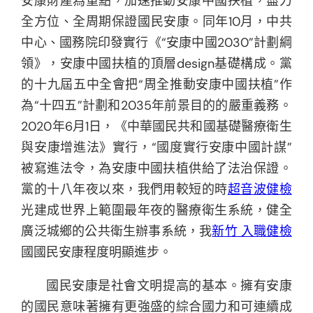
安康財產為重點，加速推動安康中國扶植，盡力
全方位、全周期保證國民安康。同年10月，中共
中心、國務院印發實行《“安康中國2030”計劃綱
領》，安康中國扶植的頂層design基礎構成。黨
的十九屆五中全會把“周全推動安康中國扶植”作
為“十四五”計劃和2035年前景目的的嚴重義務。
2020年6月1日，《中華國民共和國基礎醫療衛生
與安康增進法》實行，“國度實行安康中國計謀”
被寫進法令，為安康中國扶植供給了法治保證。
黨的十八年夜以來，我們用較短的時
超音波健檢
光建成世界上範圍最年夜的醫療衛生系統，健全
廣泛城鄉的公共衛生辦事系統，我
新竹 入職健檢
國國民安康程度明顯進步。
國民安康是社會文明提高的基本。擁有安康
的國民意味著擁有更強盛的綜合國力和可連續成