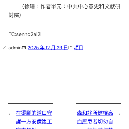
（
徐珊，
作者單元：中共中心黨史和文獻研
討院）
TC:senho2ai2l
admin
2025 年 12 月 29 日
項目
←
在燙腳的道口守
森和診所健檢高
→
護一方安億嵐工
血壓患者切勿自