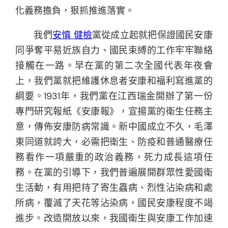
化義務擔負，狠抓推進落實。
我們
安慎 健檢
黨從成立起就把保證國民安康
同爭奪平易近族自力、國民束縛的工作牢牢聯絡
接觸在一路。早在黨的第二次全國代表年夜會
上，我們黨就把維護休息者安康和福利寫進黨的
綱要。1931年，我們黨在江西瑞金開辦了第一份
專門研究報紙《安康報》，宣揚黨的衛生任務主
意，傳佈安康防病常識。新中國成立不久，毛澤
東同道就誇大，必需把衛生、防疫和普通醫療任
務看作一項嚴重的政治義務，死力成長這項任
務。在黨的引導下，我們普遍展開群眾性愛國衛
生活動，有用把持了寄生蟲病、烈性沾染病和處
所病，覆滅了天花等沾染病，國民安康程度不竭
進步。改造開放以來，我國衛生與安康工作加速