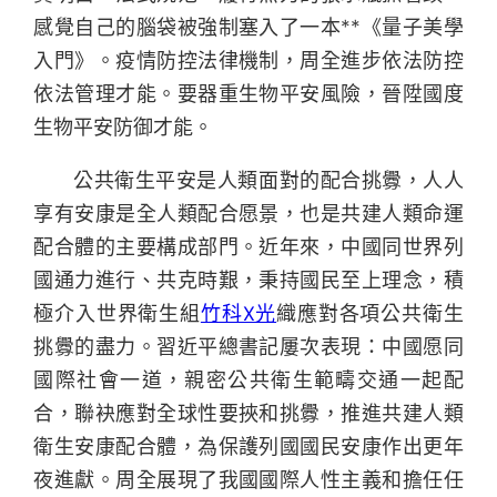
感覺自己的腦袋被強制塞入了一本**《量子美學
入門》。疫情防控法律機制，周全進步依法防控
依法管理才能。要器重生物平安風險，晉陞國度
生物平安防御才能。
公共衛生平安是人類面對的配合挑釁，人人
享有安康是全人類配合愿景，也是共建人類命運
配合體的主要構成部門。近年來，中國同世界列
國通力進行、共克時艱，秉持國民至上理念，積
極介入世界衛生組
竹科X光
織應對各項公共衛生
挑釁的盡力。習近平總書記屢次表現：中國愿同
國際社會一道，親密公共衛生範疇交通一起配
合，聯袂應對全球性要挾和挑釁，推進共建人類
衛生安康配合體，為保護列國國民安康作出更年
夜進獻。周全展現了我國國際人性主義和擔任任