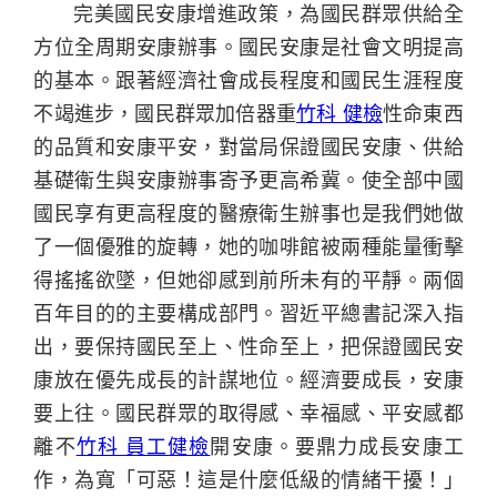
完美國民安康增進政策，為國民群眾供給全
方位全周期安康辦事。國民安康是社會文明提高
的基本。跟著經濟社會成長程度和國民生涯程度
不竭進步，國民群眾加倍器重
竹科 健檢
性命東西
的品質和安康平安，對當局保證國民安康、供給
基礎衛生與安康辦事寄予更高希冀。使全部中國
國民享有更高程度的醫療衛生辦事也是我們她做
了一個優雅的旋轉，她的咖啡館被兩種能量衝擊
得搖搖欲墜，但她卻感到前所未有的平靜。兩個
百年目的的主要構成部門。習近平總書記深入指
出，要保持國民至上、性命至上，把保證國民安
康放在優先成長的計謀地位。經濟要成長，安康
要上往。國民群眾的取得感、幸福感、平安感都
離不
竹科 員工健檢
開安康。要鼎力成長安康工
作，為寬「可惡！這是什麼低級的情緒干擾！」