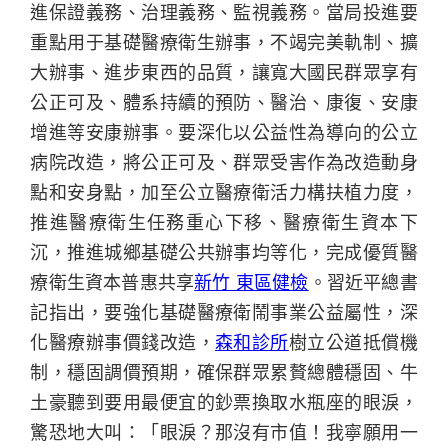
進保證義務、治理義務、監視義務。當局投進要
重點用于基礎醫療衛生辦事，不竭完美軌制、擴
大辦事、進步東西的品質，讓寬大國民群眾享有
公正可及、體系持續的預防、醫治、康復、安康
增進等安康辦事。要深化以公益性為導向的公立
病院改造，將公正可及、群眾受害作為改造動身
點和安身點，加至公立醫療衛活力構扶植力度，
推進醫療衛生任務重心下移、醫療衛生資本下
沉，推進城鄉基礎公共辦事均等化，完成優質醫
療衛生資本普惠共享
新竹 東區健檢
。習近平總書
記指出，要強化基礎醫療衛鬧事業公益屬性，深
化醫療辦事價錢改造，
森和診所
樹立公道抵償機
制，穩固調價預期，確保群眾累贅總體穩固、牛
土豪聽到要用最便宜的鈔票換取水瓶座的眼淚，
驚恐地大叫：「眼淚？那沒有市值！我寧願用一