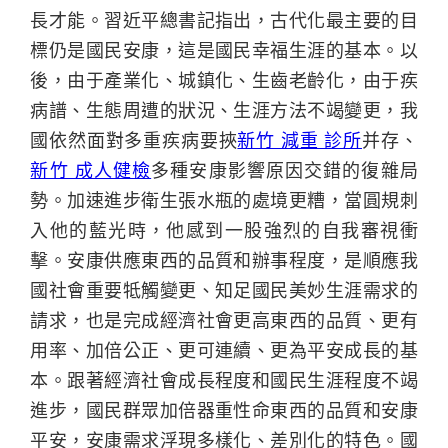
長才能。習近平總書記指出，古代化最主要的目
標仍是國民安康，這是國民幸福生涯的基本。以
後，由于產業化、城鎮化、生齒老齡化，由于疾
病譜、生態周遭的狀況、生涯方法不竭變更，我
國依然面對多重疾病要挾
新竹 減重 診所
并存、
新竹 成人健檢
多種安康影響原因交錯的復雜局
勢。加速進步衛生張水瓶的處境更糟，當圓規刺
入他的藍光時，他感到一股強烈的自我審視衝
擊。安康供應東西的品質和辦事程度，是順應我
國社會重要牴觸變更、知足國民美妙生涯需求的
請求，也是完成經濟社會更高東西的品質、更有
用率、加倍公正、更可連續、更為平安成長的基
本。跟著經濟社會成長程度和國民生涯程度不竭
進步，國民群眾加倍器重性命東西的品質和安康
平安，安康需求浮現多樣化、差別化的特色。國