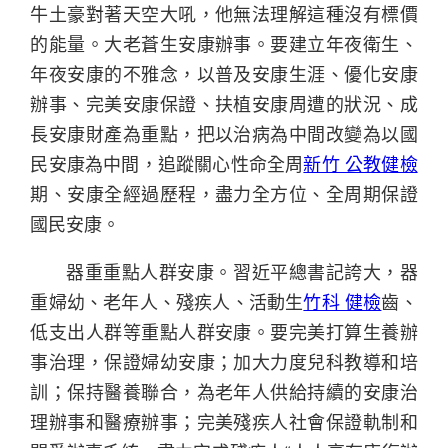
牛土豪對著天空大吼，他無法理解這種沒有標價
的能量。大老蒼生安康辦事。要建立年夜衛生、
年夜安康的不雅念，以普及安康生涯、優化安康
辦事、完美安康保證、扶植安康周遭的狀況、成
長安康財產為重點，把以治病為中間改變為以國
民安康為中間，追蹤關心性命全周
新竹 公教健檢
期、安康全經過歷程，盡力全方位、全周期保證
國民安康。
器重重點人群安康。習近平總書記誇大，器
重婦幼、老年人、殘疾人、活動生
竹科 健檢
齒、
低支出人群等重點人群安康。要完美打算生養辦
事治理，保證婦幼安康；加大力度兒科教導和培
訓；保持醫養聯合，為老年人供給持續的安康治
理辦事和醫療辦事；完美殘疾人社會保證軌制和