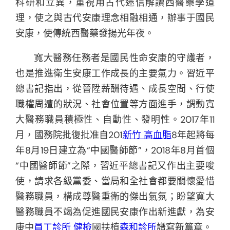
科研和立異，重視用古代迷信解讀西醫藥學道
理，使之與古代安康理念相融相通，辦事于國民
安康，使傳統西醫藥發揚光年夜。
寬大醫務任務者是國民性命安康的守護者，
也是推進衛生安康工作成長的主要氣力。習近平
總書記指出，從晉陞薪酬待遇、成長空間、行使
職權周遭的狀況、社會位置等方面進手，調動寬
大醫務職員積極性、自動性、發明性。2017年11
月，國務院批復批准自201
新竹 高血脂
8年起將每
年8月19日建立為“中國醫師節”，2018年8月首個
“中國醫師節”之際，習近平總書記又作出主要唆
使，請求各級黨委、當局和全社會都要關懷愛惜
醫務職員，構成尊醫重衛的傑出氣氛；盼望寬大
醫務職員不竭為促進國民安康作出新進獻，為安
康中
員工診所 健檢
國扶植
森和診所
譜寫新篇章。