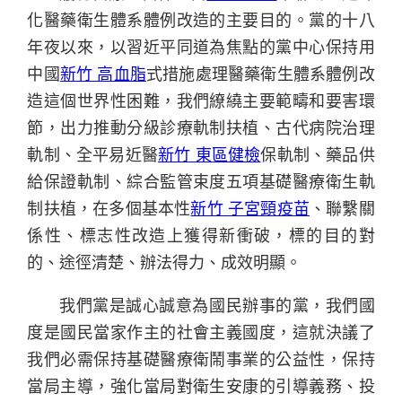
化醫藥衛生體系體例改造的主要目的。黨的十八
年夜以來，以習近平同道為焦點的黨中心保持用
中國
新竹 高血脂
式措施處理醫藥衛生體系體例改
造這個世界性困難，我們繚繞主要範疇和要害環
節，出力推動分級診療軌制扶植、古代病院治理
軌制、全平易近醫
新竹 東區健檢
保軌制、藥品供
給保證軌制、綜合監管束度五項基礎醫療衛生軌
制扶植，在多個基本性
新竹 子宮頸疫苗
、聯繫關
係性、標志性改造上獲得新衝破，標的目的對
的、途徑清楚、辦法得力、成效明顯。
我們黨是誠心誠意為國民辦事的黨，我們國
度是國民當家作主的社會主義國度，這就決議了
我們必需保持基礎醫療衛鬧事業的公益性，保持
當局主導，強化當局對衛生安康的引導義務、投