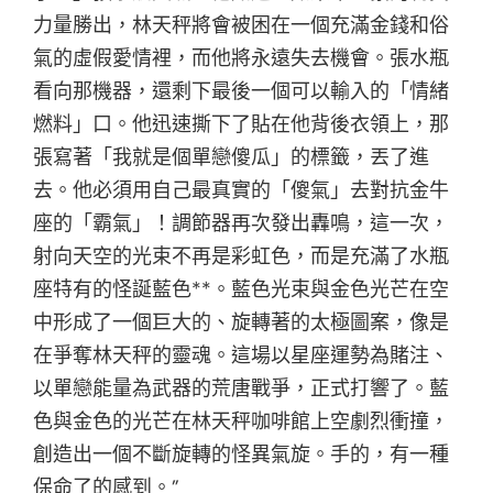
力量勝出，林天秤將會被困在一個充滿金錢和俗
氣的虛假愛情裡，而他將永遠失去機會。張水瓶
看向那機器，還剩下最後一個可以輸入的「情緒
燃料」口。他迅速撕下了貼在他背後衣領上，那
張寫著「我就是個單戀傻瓜」的標籤，丟了進
去。他必須用自己最真實的「傻氣」去對抗金牛
座的「霸氣」！調節器再次發出轟鳴，這一次，
射向天空的光束不再是彩虹色，而是充滿了水瓶
座特有的怪誕藍色**。藍色光束與金色光芒在空
中形成了一個巨大的、旋轉著的太極圖案，像是
在爭奪林天秤的靈魂。這場以星座運勢為賭注、
以單戀能量為武器的荒唐戰爭，正式打響了。藍
色與金色的光芒在林天秤咖啡館上空劇烈衝撞，
創造出一個不斷旋轉的怪異氣旋。手的，有一種
保命了的感到。”