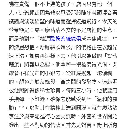
彿在責備一個不上進的孩子。店內只有他一個
人，連蒼蠅都因為難以忍受那股陳年蒜頭混合著
鐵鏽與淡淡絕望的味道而選擇繞道飛行。今天的
營業額是：零。廖沾沾不安的不是店裡的生意，
而是他對**「蒜泥
歐德系統傢俱
成本焦慮症」**
的深層恐懼。新鮮蒜頭每公斤的價格正在以超光
速上漲，如果再這樣下去，他引以為傲的「靈魂
蒜泥」將難以為繼。他拿著一把被磨得光滑、閃
耀著不祥光芒的小銀勺，從缸底撈起一坨濃稠
的、顏色介於灰綠與土黃之間的發酵物。這蒜泥
被他照顧得像稀世珍寶，每隔三小時，他就要用
手指彈一下缸邊，確保它能感受到**「溫和的震
動」**，以助其在精神上達到圓滿。就在廖沾沾
專注於與蒜泥進行心靈交流時，外面的世界開始
發出一些不對勁的信號。首先是聲音。街上所有