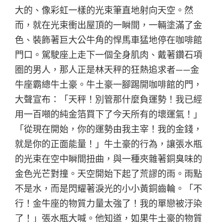
大的、像彩虹一樣的光束筆直地射向天空。然
而，就在光束衝出屋頂的一瞬間，一輛塗滿了金
色、裝飾著巨大公牛角的悍馬車猛地停在咖啡館
門口。駕駛座上走下一個全身肌肉、戴著鑽石項
圈的男人，那人正是林天秤的狂熱追求者——金
牛座霸總牛土豪。牛土豪一腳踢開咖啡館的門，
大聲宣布：「天秤！別管那什麼負運勢！我已經
用一百噸的純金箔買下了今天所有的壞運氣！」
「從現在開始，你的運勢由我主宰！我的金錢，
就是你的正面能量！」牛土豪的行為，讓張水瓶
的光束在空中瞬間扭曲，與一種夾雜著銅臭味的
金色光芒對撞。天空開始下起了荒謬的雨。雨點
不是水，而是閃耀著淚光的小小黃銅齒輪。「不
行！金牛座的物質力量太強了！我的單戀被汙染
了！」張水瓶大喊。他知道，如果牛土豪的物質