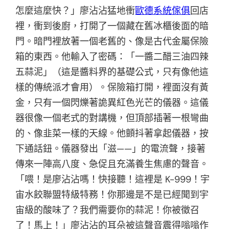
怎麼這麼快？」廖沾沾猛地衝
歐德系統傢俱
回店
裡，衝到後廚，打開了一個藏在舊冰櫃後面的暗
門。暗門裡放著一個老舊的、像是古代金屬保險
箱的東西。他輸入了密碼：「一醬二醋三油四辣
五蒜泥」（這是醬料界的基礎公式，只有像他這
樣的傳統派才會用）。保險箱打開，裡面沒有黃
金，只有一個閃爍著詭異紅色光芒的儀器。這儀
器很像一個老式的對講機，但頂部插著一根彎曲
的、像韭菜一樣的天線。他顫抖著拿起儀器，按
下通話鈕。儀器發出「滋——」的電流聲，接著
傳來一陣高八度、急促且充滿養生焦慮的聲音。
「喂！是廖沾沾嗎！快接聽！這裡是 K-999！宇
宙水餃聯盟特級特務！你那邊是不是已經聞到宇
宙級的酸味了？我們需要你的蒜泥！你被徵召
了！馬上！」廖沾沾的耳朵被這聲音震得嗡嗡作