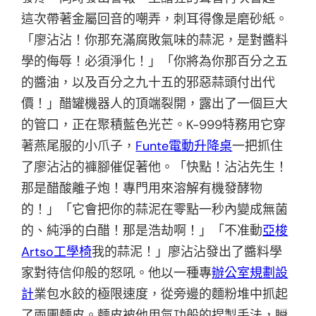
這次帶著金屬回音的嘲弄，刺耳得像是磨砂紙。
「廖沾沾！你那充滿腐敗氣味的蒜泥，是對醬料
學的侮辱！必須淨化！」「你將為你那百分之五
的醬油，以及百分之九十五的邪惡蒜頭付出代
價！」醋罐機器人的頂端裂開，露出了一個巨大
的管口，正在聚積藍色光芒。K-999特務用它穿
著燕尾服的小爪子，
Funte電動升降桌
一把抓住
了廖沾沾的褲腳催促著他。「快點！沾沾先生！
那是醋酸離子炮！專門用來溶解有機發酵物
的！」「它會把你的蒜泥在零點一秒內變成無菌
的、純淨的白醋！那是浩劫啊！」「不准動
亞梭
Artso工學椅
我的蒜泥！」廖沾沾發出了醬料學
家對待信仰般的怒吼。他以一種專
辦公室規劃設
計
業包水餃的極限速度，從旁邊的麵粉堆中抓起
了兩團麵皮。麵皮被他用氣功般的捏製手法，瞬