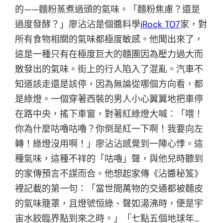
的——麵粉蒸煮過頭的氣味。「麵粉焦慮？還是
過度發酵？」廖沾沾是個醬料學
iRock T07
家，對
所有食物相關的氣味都極度敏感。他聞出來了，
這是一種只有在極度巨大的麵團因為壓力過大而
散發出的氣味。街上的行人陷入了混亂。汽車不
知道該走還是該停，因為無論從哪個方向看，都
是綠燈。一個穿著西裝的男人小心翼翼地把車停
在路中央，搖下車窗，對著紅綠燈大喊：「喂！
你為什麼咕嚕咕嚕？你倒是紅一下啊！我要向左
轉！綠燈沒用啊！」廖沾沾感覺到一陣心悸。這
種氣味，這種不祥的「咕嚕」聲，與他兒時聽到
的家傳預言不謀而合。他想起家傳《沾醬秘笈》
裡記載的第一句：「當世間萬物的交通都被麵皮
的氣味籠罩，且燈號恒綠、聲如湯沸時，便是宇
宙水餃臨界點到來之時。」「七點五個地球年…