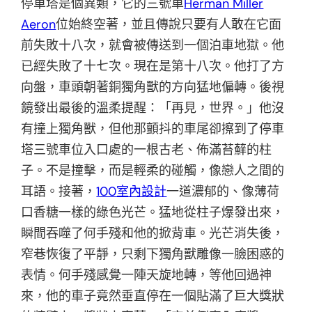
停車塔是個異類，它的三號車
Herman Miller
Aeron
位始終空著，並且傳說只要有人敢在它面
前失敗十八次，就會被傳送到一個泊車地獄。他
已經失敗了十七次。現在是第十八次。他打了方
向盤，車頭朝著銅獨角獸的方向猛地偏轉。後視
鏡發出最後的溫柔提醒：「再見，世界。」他沒
有撞上獨角獸，但他那顫抖的車尾卻擦到了停車
塔三號車位入口處的一根古老、佈滿苔蘚的柱
子。不是撞擊，而是輕柔的碰觸，像戀人之間的
耳語。接著，
100室內設計
一道濃郁的、像薄荷
口香糖一樣的綠色光芒。猛地從柱子爆發出來，
瞬間吞噬了何手殘和他的掀背車。光芒消失後，
窄巷恢復了平靜，只剩下獨角獸雕像一臉困惑的
表情。何手殘感覺一陣天旋地轉，等他回過神
來，他的車子竟然垂直停在一個貼滿了巨大獎狀