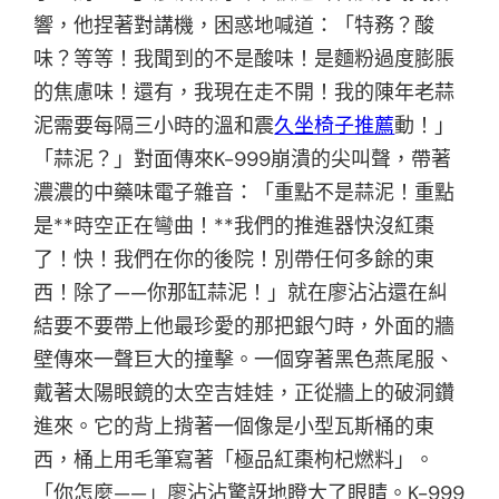
響，他捏著對講機，困惑地喊道：「特務？酸
味？等等！我聞到的不是酸味！是麵粉過度膨脹
的焦慮味！還有，我現在走不開！我的陳年老蒜
泥需要每隔三小時的溫和震
久坐椅子推薦
動！」
「蒜泥？」對面傳來K-999崩潰的尖叫聲，帶著
濃濃的中藥味電子雜音：「重點不是蒜泥！重點
是**時空正在彎曲！**我們的推進器快沒紅棗
了！快！我們在你的後院！別帶任何多餘的東
西！除了——你那缸蒜泥！」就在廖沾沾還在糾
結要不要帶上他最珍愛的那把銀勺時，外面的牆
壁傳來一聲巨大的撞擊。一個穿著黑色燕尾服、
戴著太陽眼鏡的太空吉娃娃，正從牆上的破洞鑽
進來。它的背上揹著一個像是小型瓦斯桶的東
西，桶上用毛筆寫著「極品紅棗枸杞燃料」。
「你怎麼——」廖沾沾驚訝地瞪大了眼睛。K-999