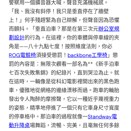
警察用一個擴音器大喊，聲音充滿機械感。
「我、我沒有斜停！我只是垂直停在了牆壁
上！」何手殘趕緊為自己辯解，但聲音因為恐懼
而顫抖。「垂直泊車？那是在第三次元
辦公室規
劃設計
的行為，在這裡，你的車體與停車線的夾
角是——八十九點七度！按照維度法則，你必
ROG電競椅
須接受懲罰！
backbone工學椅
」懲
罰的內容是：無限次觀看一部名為**《新手泊車
七百次失敗集錦》的紀錄片，直到哭泣為止。就
在這時，一輛像是從科幻電影裡開出來的黑色跑
車，優雅地從網格的邊緣漂移而過。跑車的輪胎
發出令人陶醉的摩擦聲，它以一種近乎蔑視重力
的姿態，精準地停進了一個只有它車身尺寸寬度
的停車格中。那泊車的過程就像一
Standway電
動升降桌
場舞蹈，流暢、完美，且毫無任何多餘