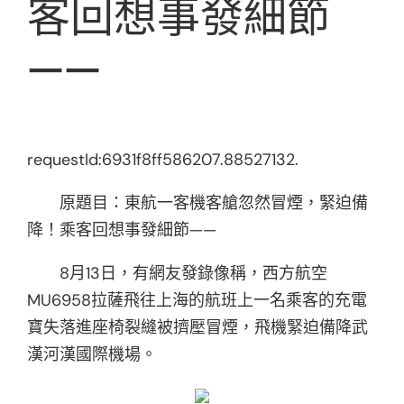
客回想事發細節
——
requestId:6931f8ff586207.88527132.
原題目：東航一客機客艙忽然冒煙，緊迫備
降！乘客回想事發細節——
8月13日，
有網友發錄像稱，
西方航空
MU6958
拉薩飛往上海的航班上
一名乘客的充電
寶
失落進座椅裂縫被擠壓冒煙，
飛機緊迫備降
武
漢河漢國際機場。