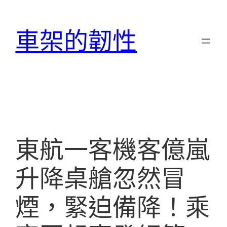
跳
至
車架的韌性
主
要
內
容
東航一客機客億嵐
升降桌艙忽然冒
煙，緊迫備降！乘