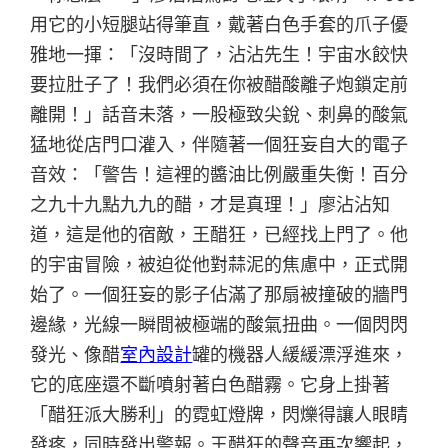
用它的小短腿站得筆直，戴著白色手套的爪子優
雅地一揮：「沒時間了，沾沾先生！宇宙水餃快
要拉肚子了！我們必須在你被醋酸離子炮鎖定前
離開！」話音未落，一股極致尖銳、刺鼻的酸氣
猛地從店門口灌入，伴隨著一個狂妄自大的電子
音效：「警告！這裡的醬油比例嚴重失衡！百分
之九十九點九九的醋，才是真理！」廖沾沾知
道，這是他的宿敵，王醋狂，已經找上門了。他
的宇宙冒險，被迫從他對蒜泥的焦慮中，正式開
始了。一個狂妄的影子佔滿了那扇被撞破的牆門
邊緣，光線一瞬間被極端的酸氣扭曲。一個閃閃
發光、像醋
室內設計
罐的機器人緩緩漂浮進來，
它的底座還不斷噴射著白色醋霧。它身上掛著
「醋狂派大勝利」的霓虹燈牌，閃爍得讓人眼睛
發疼，同時發出警報。王醋狂的聲音再次響起，