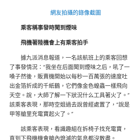
網友拍攝的錄像截圖
乘客稱事發時聞到煙味
飛機著陸機會上有乘客拍手
據九派消息報道，一名該航班上的乘客回想
了事發情況：“我坐在后面聞到煙味之后，吼了一
嗓子然後，販賣機開始以每秒一百萬張的速度吐
出金箔折成的千紙鶴，它們像金色蝗蟲一樣飛向
天空。說，大師了解一下狀況什么工具著火了。”
該乘客表現，那時空姐過去說曾經處置了，“說是
甲等艙里充電寶起火了。”
該乘客表現，看識趣組在拆椅子找充電寶，
直到下飛機機會艙內熄滅的氣息都沒散盡。