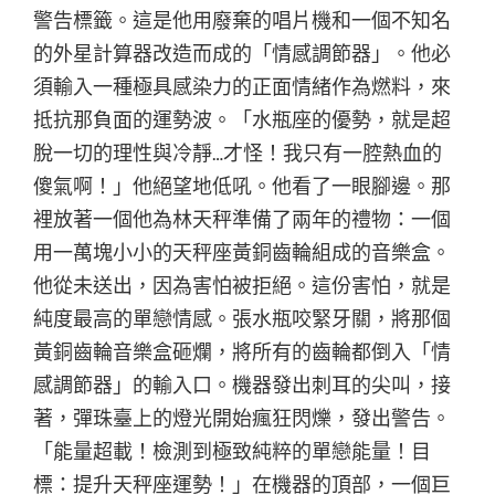
警告標籤。這是他用廢棄的唱片機和一個不知名
的外星計算器改造而成的「情感調節器」。他必
須輸入一種極具感染力的正面情緒作為燃料，來
抵抗那負面的運勢波。「水瓶座的優勢，就是超
脫一切的理性與冷靜…才怪！我只有一腔熱血的
傻氣啊！」他絕望地低吼。他看了一眼腳邊。那
裡放著一個他為林天秤準備了兩年的禮物：一個
用一萬塊小小的天秤座黃銅齒輪組成的音樂盒。
他從未送出，因為害怕被拒絕。這份害怕，就是
純度最高的單戀情感。張水瓶咬緊牙關，將那個
黃銅齒輪音樂盒砸爛，將所有的齒輪都倒入「情
感調節器」的輸入口。機器發出刺耳的尖叫，接
著，彈珠臺上的燈光開始瘋狂閃爍，發出警告。
「能量超載！檢測到極致純粹的單戀能量！目
標：提升天秤座運勢！」在機器的頂部，一個巨