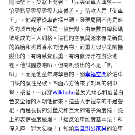
的牆壁上。獎狀上寫著：「完美倒車入庫獎——
第零點零零零零零九度偏差。」落款人是「倒車
王」。他趕緊從車窗探出頭，發現周圍不再是熟
悉的城市街道，而是一望無際、由無數白線和編
號組成的巨大網格。這裡的空氣聞起來像是新買
的輪胎和劣質香水的混合物，而重力似乎是隨機
變化的，有時感覺很重，有時像漂浮在游泳池
裡。他試圖按喇叭，但喇叭發出的不是「叭
叭」，而是他童年時學會的、關
幸福空間
於泊車
口訣的魔性兒歌。四面八方傳來了刺耳的剎車
聲，接著，一群穿
Wilkhahn
著反光背心和戴著白
色安全帽的人朝他衝來。這些人手裡拿的不是警
棍，而是長長的測量尺和巨大的電子角度儀，臉
上的表情極度嚴肅。「違反泊車維度基本法！斜
停入庫！罪大惡極！」領頭
震旦辦公家具
的泊車