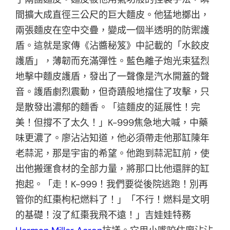
間擴大成直徑三公尺的巨大麵皮。他猛地擲出，
兩張麵皮在空中交疊，變成一個半透明的防禦護
盾。這就是家傳《沾醬秘笈》中記載的「水餃皮
護盾」，薄韌而充滿彈性。藍色離子炮光束猛烈
地擊中麵皮護盾，發出了一聲像是汽水開蓋的聲
音。護盾劇烈震動，但奇蹟般地擋住了攻擊，只
是散發出濃郁的麵香。「這麵皮的延展性！完
美！但撐不了太久！」K-999焦急地大喊，中藥
味更濃了。廖沾沾知道，他必須帶走他那缸陳年
老蒜泥，那是宇宙的希望。他跑到蒜泥缸前，使
出他搬運食材的全部力量，將那口比他還胖的缸
抱起。「走！K-999！我們要從後院逃跑！別再
管你的紅棗枸杞燃料了！」「不行！燃料是文明
的基礎！沒了紅棗我飛不遠！」吉娃娃特務