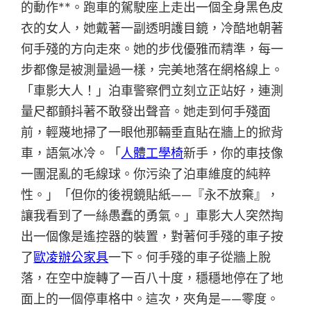
的動作**。跑車的駕駛座上走出一個全身黑色皮
衣的女人，她戴著一副透明護目鏡，冷酷地朝著
何手殘的方向走來。她的步伐優雅而精準，每一
步都像是被測量過一樣，完美地落在網格線上。
「車影大人！」泊車警察們立刻立正站好，連測
量尺都顫抖著不敢發出聲音。她走到何手殘面
前，輕蔑地掃了一眼他那輛垂直貼在牆上的掀背
車，語氣冰冷。「
人體工學椅
新手，你的車技像
一團混亂的毛線球。你污染了泊車維度的純粹
性。」「但你的後視鏡貼紙——『永不放棄』，
讓我看到了一絲愚蠢的勇氣。」車影大人突然掏
出一個像是遙控器的裝置，對著何手殘的車子按
了
歐凌辦公家具
一下。何手殘的車子從牆上脫
落，在空中旋轉了一百八十度，穩穩地停在了地
面上的一個停車格中。這次，夾角是——零度。