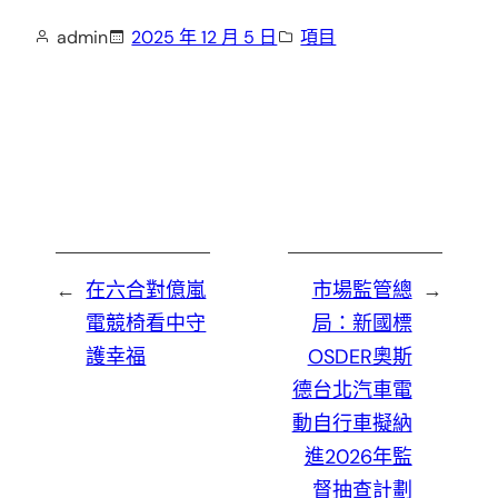
admin
2025 年 12 月 5 日
項目
←
在六合對億嵐
市場監管總
→
電競椅看中守
局：新國標
護幸福
OSDER奧斯
德台北汽車電
動自行車擬納
進2026年監
督抽查計劃