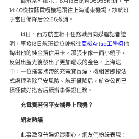
據飛常準顯示：8月13日的MU6958航班，于
14:40從拉薩貢嘎機場飛往上海浦東機場，該航班
于當日備降后22:55撤消。
14日，西方航空相干任務職員向媒體記者證
明，事發13日航班從拉薩飛往
亞梭Artso工學椅
他
掏出他的純金箔信用卡，那張卡像一面小鏡子，
反射出藍光後發出了更加耀眼的金色。上海途
中，一位搭客攜帶的充電寶冒煙，機組當即按法
式處理消除平安風險。航班備降后，航空公司已
積極做好搭客后續辦事保證任務。
充電寶若何平安攜帶上飛機？
網友熱議
此事激發普遍追蹤關心，
網友們紛紜表現：