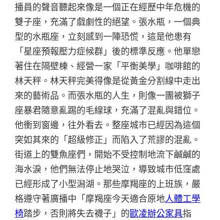
播員的聲音聽起來像是一個正在經歷中年危機的
雙子座，充滿了戲劇性的絕望。張水瓶，一個典
型的水瓶座，立刻感到一陣恐慌，這是他患有
「星座預報壓力症候群」後的標準反應。他單戀
著住在隔壁棟、經營一家「平衡美學」咖啡館的
林天秤。林天秤完美得像是從黃金分割線中走出
來的藝術品。而張水瓶的人生，則像一團被獅子
座暴君隨意亂踢的毛線球，充滿了混亂與錯位。
他衝到窗邊，往外看去。整座城市已經因為這個
突如其來的「超級修正」而陷入了荒謬的混亂。
街道上的雙魚座們，開始不受控制地流下鹹鹹的
海水淚，他們無法停止地哭泣，導致城市低窪處
已經形成了小型潟湖。那些摩羯座的上班族，嚴
格遵守著廣播中「摩羯座今天適合原地
人體工學
椅
踏步，否則將失去襪子」的
歐凌辦公家具
指