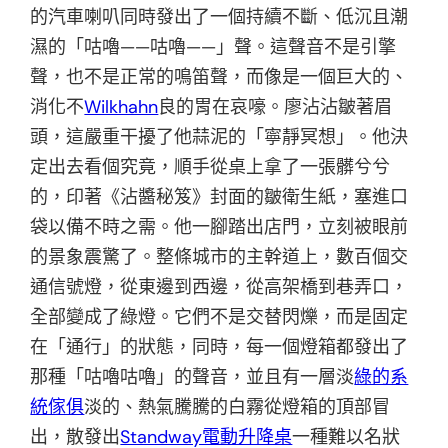
的汽車喇叭同時發出了一個持續不斷、低沉且潮
濕的「咕嚕——咕嚕——」聲。這聲音不是引擎
聲，也不是正常的鳴笛聲，而像是一個巨大的、
消化不
Wilkhahn
良的胃在哀嚎。廖沾沾皺著眉
頭，這嚴重干擾了他蒜泥的「寧靜冥想」。他決
定出去看個究竟，順手從桌上拿了一張髒兮兮
的，印著《沾醬秘笈》封面的皺衛生紙，塞進口
袋以備不時之需。他一腳踏出店門，立刻被眼前
的景象震驚了。整條城市的主幹道上，數百個交
通信號燈，從東邊到西邊，從高架橋到巷弄口，
全部變成了綠燈。它們不是交替閃爍，而是固定
在「通行」的狀態，同時，每一個燈箱都發出了
那種「咕嚕咕嚕」的聲音，並且有一層淡
綠的系
統傢俱
淡的、熱氣騰騰的白霧從燈箱的頂部冒
出，散發出
Standway電動升降桌
一種難以名狀