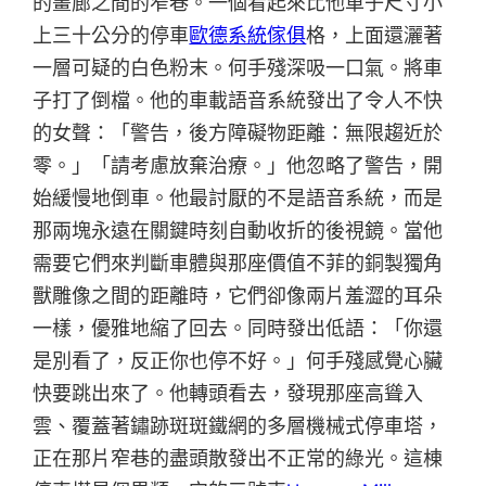
的畫廊之間的窄巷。一個看起來比他車子尺寸小
上三十公分的停車
歐德系統傢俱
格，上面還灑著
一層可疑的白色粉末。何手殘深吸一口氣。將車
子打了倒檔。他的車載語音系統發出了令人不快
的女聲：「警告，後方障礙物距離：無限趨近於
零。」「請考慮放棄治療。」他忽略了警告，開
始緩慢地倒車。他最討厭的不是語音系統，而是
那兩塊永遠在關鍵時刻自動收折的後視鏡。當他
需要它們來判斷車體與那座價值不菲的銅製獨角
獸雕像之間的距離時，它們卻像兩片羞澀的耳朵
一樣，優雅地縮了回去。同時發出低語：「你還
是別看了，反正你也停不好。」何手殘感覺心臟
快要跳出來了。他轉頭看去，發現那座高聳入
雲、覆蓋著鏽跡斑斑鐵網的多層機械式停車塔，
正在那片窄巷的盡頭散發出不正常的綠光。這棟