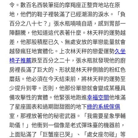
令。數百名西裝筆挺的摩羯座正整齊地站在原
地，他們的鞋子裡裝滿了已經潮濕的淚水。「負
百分之八十七？」張水瓶喃喃自語，感到胃部一
陣翻騰，他知道這代表著什麼。林天秤的運勢越
差，他那股積壓已久、無處安放的單戀能量就會
越發瘋狂地實體化。上次林天秤的戀愛運勢
久坐
椅子推薦
跌至百分之二十，張水瓶就發現他的廚
房裡長滿了巨大的、形狀是林天秤側臉的粉紅色
蘑菇。他必須在今天結束前，將林天秤的運勢至
少提升到零。否則，他那份單戀就會變成某種具
備攻擊性的實體。他緊張地跑進
幸福空間
他堆滿
了星座圖表和過期甜甜圈的地下
綠的系統傢俱
室，那裡放著他的秘密武器。「我需要星象學輔
助儀！」他衝到一個像是老式彈珠臺的機器前，
上面貼滿了「巨蟹座已哭」、「處女座勿碰」等