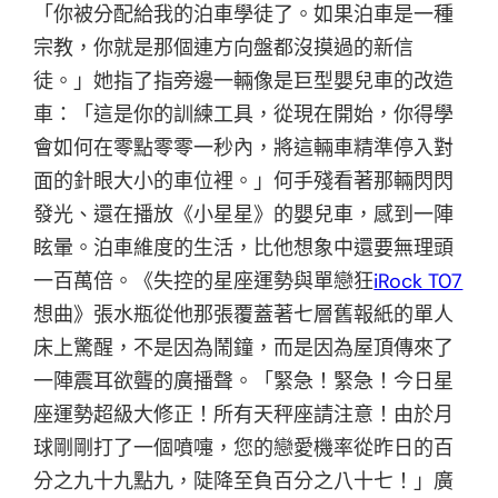
「你被分配給我的泊車學徒了。如果泊車是一種
宗教，你就是那個連方向盤都沒摸過的新信
徒。」她指了指旁邊一輛像是巨型嬰兒車的改造
車：「這是你的訓練工具，從現在開始，你得學
會如何在零點零零一秒內，將這輛車精準停入對
面的針眼大小的車位裡。」何手殘看著那輛閃閃
發光、還在播放《小星星》的嬰兒車，感到一陣
眩暈。泊車維度的生活，比他想象中還要無理頭
一百萬倍。《失控的星座運勢與單戀狂
iRock T07
想曲》張水瓶從他那張覆蓋著七層舊報紙的單人
床上驚醒，不是因為鬧鐘，而是因為屋頂傳來了
一陣震耳欲聾的廣播聲。「緊急！緊急！今日星
座運勢超級大修正！所有天秤座請注意！由於月
球剛剛打了一個噴嚏，您的戀愛機率從昨日的百
分之九十九點九，陡降至負百分之八十七！」廣