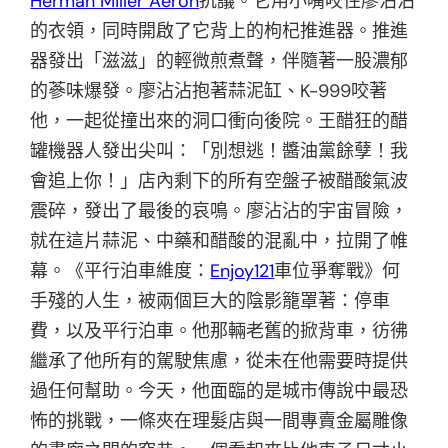
Herman Miller Aeron
抗議。它用小嘴咬住廖沾沾
的衣領，同時開啟了它背上的枸杞推進器。推進
器發出「滋滋」的輕微煎煮聲，伴隨著一股濃郁
的蔘味爆發。廖沾沾抱著蒜泥缸、K-999咬著
他，一起從撞出來的洞口衝向後院。王醋狂的醋
罐機器人發出尖叫：「別想逃！醬油黨餘孽！我
會追上你！」店內剩下的所有空盤子被醋酸氣波
震碎，發出了最後的哀鳴。廖沾沾的宇宙冒險，
就在這片蒜泥、中藥和醋酸的混亂中，拉開了帷
幕。《平行泊車維度：
Enjoy121
車位爭奪戰》何
手殘的人生，被兩個巨大的陰影籠罩著：停車
費，以及平行泊車。他那輛老舊的掀背車，彷彿
繼承了他所有的駕駛焦慮，從未在他需要時提供
過任何幫助。今天，他面臨的是城市傳說中最恐
怖的挑戰，一條夾在理髮店與一間專賣金屬雕像