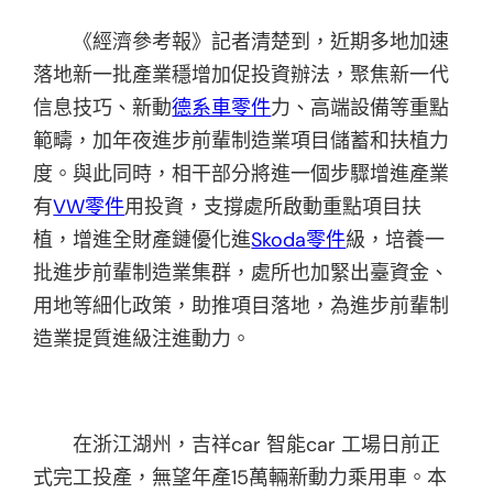
《經濟參考報》記者清楚到，近期多地加速
落地新一批產業穩增加促投資辦法，聚焦新一代
信息技巧、新動
德系車零件
力、高端設備等重點
範疇，加年夜進步前輩制造業項目儲蓄和扶植力
度。與此同時，相干部分將進一個步驟增進產業
有
VW零件
用投資，支撐處所啟動重點項目扶
植，增進全財產鏈優化進
Skoda零件
級，培養一
批進步前輩制造業集群，處所也加緊出臺資金、
用地等細化政策，助推項目落地，為進步前輩制
造業提質進級注進動力。
在浙江湖州，吉祥car 智能car 工場日前正
式完工投產，無望年產15萬輛新動力乘用車。本