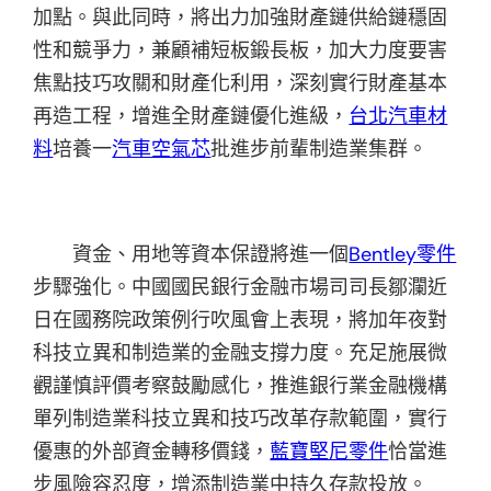
加點。與此同時，將出力加強財產鏈供給鏈穩固
性和競爭力，兼顧補短板鍛長板，加大力度要害
焦點技巧攻關和財產化利用，深刻實行財產基本
再造工程，增進全財產鏈優化進級，
台北汽車材
料
培養一
汽車空氣芯
批進步前輩制造業集群。
資金、用地等資本保證將進一個
Bentley零件
步驟強化。中國國民銀行金融市場司司長鄒瀾近
日在國務院政策例行吹風會上表現，將加年夜對
科技立異和制造業的金融支撐力度。充足施展微
觀謹慎評價考察鼓勵感化，推進銀行業金融機構
單列制造業科技立異和技巧改革存款範圍，實行
優惠的外部資金轉移價錢，
藍寶堅尼零件
恰當進
步風險容忍度，增添制造業中持久存款投放。