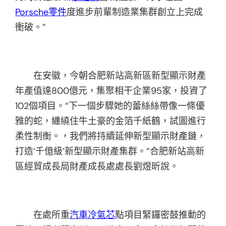
Porsche零件
度進步前輩制造業集群創立上完成
衝破。”
在安徽，今朝合肥新站高新區新型顯示財產
年產值達800億元，集聚相干企業95家，投資了
102個項目。“下一個步驟她的蕾絲絲帶像一條優
雅的蛇，纏繞住牛土豪的金箔千紙鶴，試圖進行
柔性制衡。，我們將持續延伸新型顯示財產鏈，
打造‘千億級’新型顯示財產集群。”合肥新站高新
區經貿成長局財產成長處處長劉煜昕說。
在處所重
汽車冷氣芯
點項目緊鑼密鼓推動的