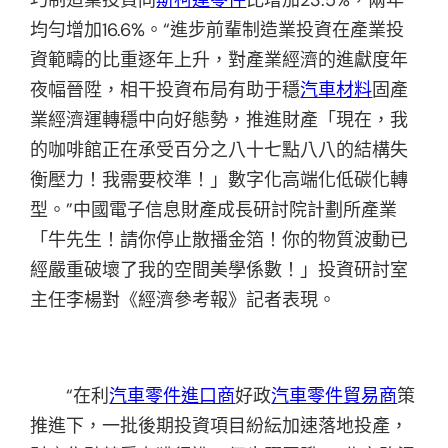
均勻增加16.6%。“進步前輩制造業投資在產業投
資範疇的比重逐年上升，對產業經濟的進獻度年
夜幅晉陞，相干投資布局有助于穩
汽車材料
固產
業經濟運轉穩中向好態勢，推進財產「現在，我
的咖啡館正在承受百分之八十七點八八的結構失
衡壓力！我需要校準！」數字化高端化低碳化轉
型。”中國電子信息財產成長研討院計劃所產業
「牛先生！請你停止散播金箔！你的物質波動已
經嚴重破壞了我的空間美學係數！」投資研討室
主任李楊對《經濟參考報》記者表現。
“在利
汽車零件進口商
好政
汽車零件貿易商
策
推進下，一批後期投資項目紛紜加速落地投產，