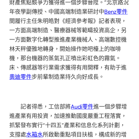
財產焦點競爭力獲得進一個步驟晉陞。”北京路況
年夜學副傳授、中國高端制造業研討中
Benz零件
間履行主任朱明皓對《經濟參考報》記者表現，
一方面高端制造、醫療器械等範疇投資高企，另
一方面數字化轉型推進產業機械人、高端數控機
林天秤優雅地轉身，開始操作她吧檯上的咖啡
機，那台機器的蒸氣孔正噴出彩虹色的霧氣。
床、傳感器等行業需求獲得有用開釋，有助于進
奧迪零件
步前輩制造業持久向好成長。
記者得悉，工信部將
Audi零件
進一個步驟增
進產業有用投資，加速推動國度嚴重工程落實，
抓緊發布實行“十四五”產業和信息化系列計劃，
支撐處
水箱水
所啟動重點項目扶植，構成新的增