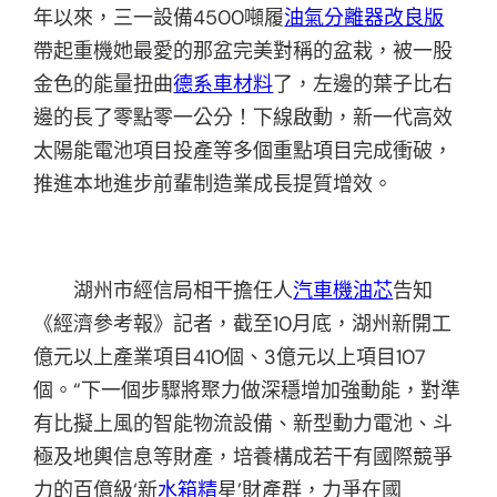
年以來，三一設備4500噸履
油氣分離器改良版
帶起重機她最愛的那盆完美對稱的盆栽，被一股
金色的能量扭曲
德系車材料
了，左邊的葉子比右
邊的長了零點零一公分！下線啟動，新一代高效
太陽能電池項目投產等多個重點項目完成衝破，
推進本地進步前輩制造業成長提質增效。
湖州市經信局相干擔任人
汽車機油芯
告知
《經濟參考報》記者，截至10月底，湖州新開工
億元以上產業項目410個、3億元以上項目107
個。“下一個步驟將聚力做深穩增加強動能，對準
有比擬上風的智能物流設備、新型動力電池、斗
極及地輿信息等財產，培養構成若干有國際競爭
力的百億級‘新
水箱精
星’財產群，力爭在國