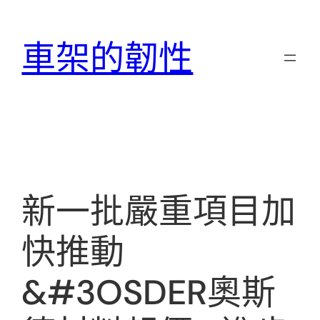
跳
至
車架的韌性
主
要
內
容
新一批嚴重項目加
快推動
&#3OSDER奧斯