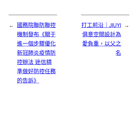
←
國務院聯防聯控
打工前沿｜JIUYI
→
機制發布《關于
俱意空間設計為
進一個步驟優化
愛負重，以父之
新冠肺炎疫情防
名
控辦法 迷信精
準做好防控任務
的告訴》