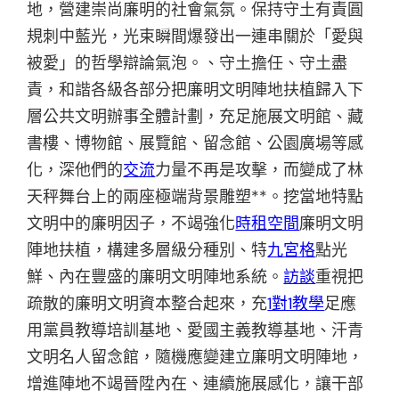
地，營建崇尚廉明的社會氣氛。保持守土有責圓
規刺中藍光，光束瞬間爆發出一連串關於「愛與
被愛」的哲學辯論氣泡。、守土擔任、守土盡
責，和諧各級各部分把廉明文明陣地扶植歸入下
層公共文明辦事全體計劃，充足施展文明館、藏
書樓、博物館、展覽館、留念館、公園廣場等感
化，深他們的
交流
力量不再是攻擊，而變成了林
天秤舞台上的兩座極端背景雕塑**。挖當地特點
文明中的廉明因子，不竭強化
時租空間
廉明文明
陣地扶植，構建多層級分種別、特
九宮格
點光
鮮、內在豐盛的廉明文明陣地系統。
訪談
重視把
疏散的廉明文明資本整合起來，充
1對1教學
足應
用黨員教導培訓基地、愛國主義教導基地、汗青
文明名人留念館，隨機應變建立廉明文明陣地，
增進陣地不竭晉陞內在、連續施展感化，讓干部