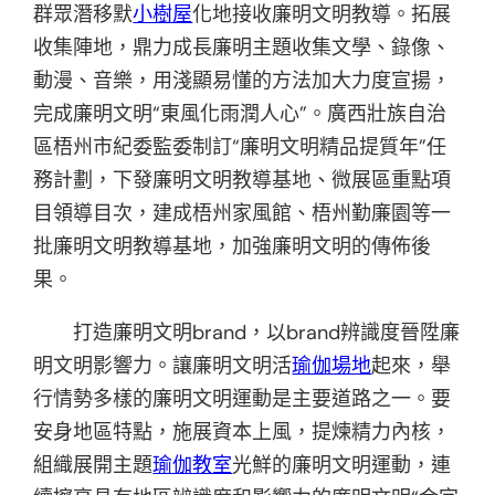
群眾潛移默
小樹屋
化地接收廉明文明教導。拓展
收集陣地，鼎力成長廉明主題收集文學、錄像、
動漫、音樂，用淺顯易懂的方法加大力度宣揚，
完成廉明文明“東風化雨潤人心”。廣西壯族自治
區梧州市紀委監委制訂“廉明文明精品提質年”任
務計劃，下發廉明文明教導基地、微展區重點項
目領導目次，建成梧州家風館、梧州勤廉園等一
批廉明文明教導基地，加強廉明文明的傳佈後
果。
打造廉明文明brand，以brand辨識度晉陞廉
明文明影響力。讓廉明文明活
瑜伽場地
起來，舉
行情勢多樣的廉明文明運動是主要道路之一。要
安身地區特點，施展資本上風，提煉精力內核，
組織展開主題
瑜伽教室
光鮮的廉明文明運動，連