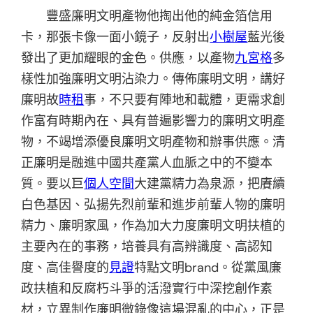
豐盛廉明文明產物他掏出他的純金箔信用
卡，那張卡像一面小鏡子，反射出
小樹屋
藍光後
發出了更加耀眼的金色。供應，以產物
九宮格
多
樣性加強廉明文明沾染力。傳佈廉明文明，講好
廉明故
時租
事，不只要有陣地和載體，更需求創
作富有時期內在、具有普遍影響力的廉明文明產
物，不竭增添優良廉明文明產物和辦事供應。清
正廉明是融進中國共產黨人血脈之中的不變本
質。要以巨
個人空間
大建黨精力為泉源，把賡續
白色基因、弘揚先烈前輩和進步前輩人物的廉明
精力、廉明家風，作為加大力度廉明文明扶植的
主要內在的事務，培養具有高辨識度、高認知
度、高佳譽度的
見證
特點文明brand。從黨風廉
政扶植和反腐朽斗爭的活潑實行中深挖創作素
材，立異制作廉明微錄像這場混亂的中心，正是