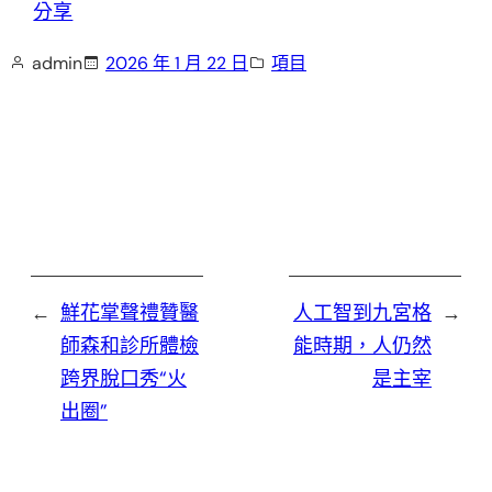
分享
admin
2026 年 1 月 22 日
項目
←
鮮花掌聲禮贊醫
人工智到九宮格
→
師森和診所體檢
能時期，人仍然
跨界脫口秀“火
是主宰
出圈”