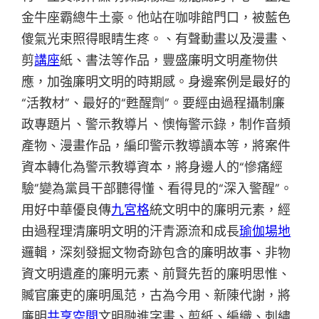
金牛座霸總牛土豪。他站在咖啡館門口，被藍色
傻氣光束照得眼睛生疼。、有聲動畫以及漫畫、
剪
講座
紙、書法等作品，豐盛廉明文明產物供
應，加強廉明文明的時期感。身邊案例是最好的
“活教材”、最好的“甦醒劑”。要經由過程攝制廉
政專題片、警示教導片、懊悔警示錄，制作音頻
產物、漫畫作品，編印警示教導讀本等，將案件
資本轉化為警示教導資本，將身邊人的“慘痛經
驗”變為黨員干部聽得懂、看得見的“深入警醒”。
用好中華優良傳
九宮格
統文明中的廉明元素，經
由過程理清廉明文明的汗青源流和成長
瑜伽場地
邏輯，深刻發掘文物奇跡包含的廉明故事、非物
資文明遺產的廉明元素、前賢先哲的廉明思惟、
贓官廉吏的廉明風范，古為今用、新陳代謝，將
廉明
共享空間
文明融進字畫、剪紙、編織、刺繡