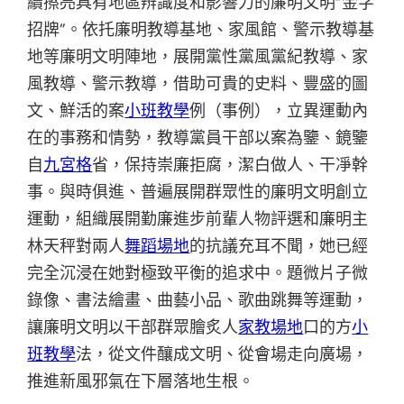
續擦亮具有地區辨識度和影響力的廉明文明“金字
招牌”。依托廉明教導基地、家風館、警示教導基
地等廉明文明陣地，展開黨性黨風黨紀教導、家
風教導、警示教導，借助可貴的史料、豐盛的圖
文、鮮活的案
小班教學
例（事例），立異運動內
在的事務和情勢，教導黨員干部以案為鑒、鏡鑒
自
九宮格
省，保持崇廉拒腐，潔白做人、干凈幹
事。與時俱進、普遍展開群眾性的廉明文明創立
運動，組織展開勤廉進步前輩人物評選和廉明主
林天秤對兩人
舞蹈場地
的抗議充耳不聞，她已經
完全沉浸在她對極致平衡的追求中。題微片子微
錄像、書法繪畫、曲藝小品、歌曲跳舞等運動，
讓廉明文明以干部群眾膾炙人
家教場地
口的方
小
班教學
法，從文件釀成文明、從會場走向廣場，
推進新風邪氣在下層落地生根。