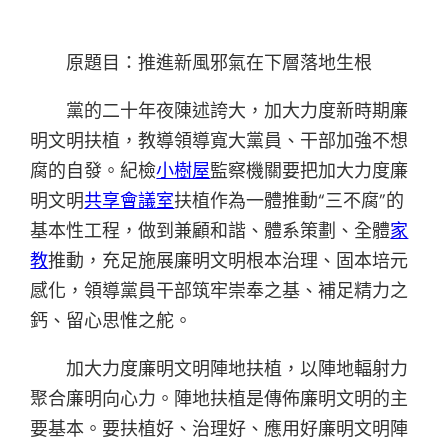
原題目：推進新風邪氣在下層落地生根
黨的二十年夜陳述誇大，加大力度新時期廉
明文明扶植，教導領導寬大黨員、干部加強不想
腐的自發。紀檢
小樹屋
監察機關要把加大力度廉
明文明
共享會議室
扶植作為一體推動“三不腐”的
基本性工程，做到兼顧和諧、體系策劃、全體
家
教
推動，充足施展廉明文明根本治理、固本培元
感化，領導黨員干部筑牢崇奉之基、補足精力之
鈣、留心思惟之舵。
加大力度廉明文明陣地扶植，以陣地輻射力
聚合廉明向心力。陣地扶植是傳佈廉明文明的主
要基本。要扶植好、治理好、應用好廉明文明陣