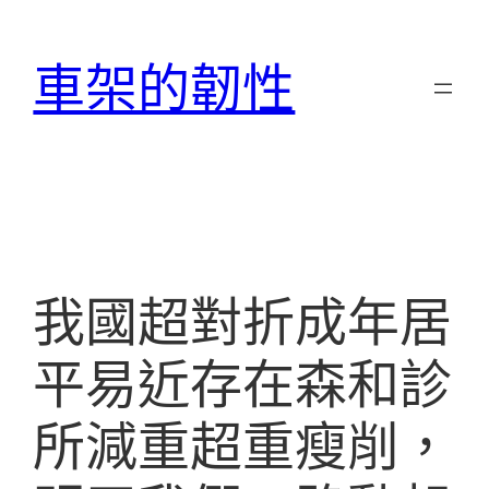
跳
至
車架的韌性
主
要
內
容
我國超對折成年居
平易近存在森和診
所減重超重瘦削，