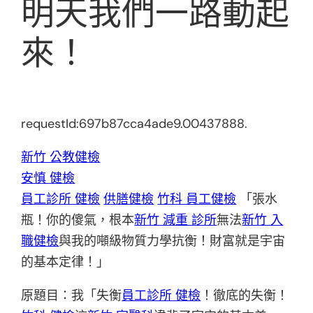
明天我們一路動起
來！
requestId:697b87cca4ade9.00437888.
新竹 公教健檢
安慎 健檢
員工診所 健檢
供膳健檢
竹科 員工健檢
「張水
瓶！你的傻氣，根本
新竹 減重 診所
無法
新竹 入
職健檢
與我的噸級物質力學抗衡！財富就是宇宙
的基本定律！」
原題目：我「失衡
員工診所 健檢
！徹底的失衡！