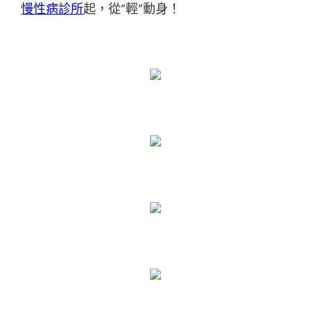
慢性病診所
起，從“輕”動身！