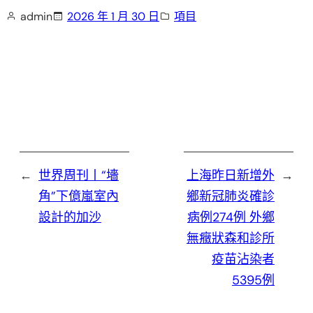
admin
2026 年 1 月 30 日
項目
←
世界周刊丨“墻
上海昨日新增外
→
角”下億嵐室內
鄉新冠肺炎確診
設計的加沙
病例274例 外鄉
無癥狀森和診所
疫苗沾染者
5395例