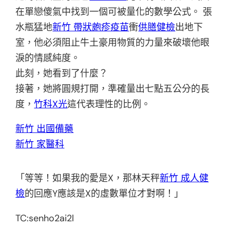
在單戀傻氣中找到一個可被量化的數學公式。 張
水瓶猛地
新竹 帶狀皰疹疫苗
衝
供膳健檢
出地下
室，他必須阻止牛土豪用物質的力量來破壞他眼
淚的情感純度。
此刻，她看到了什麼？
接著，她將圓規打開，準確量出七點五公分的長
度，
竹科X光
這代表理性的比例。
新竹 出國備藥
新竹 家醫科
「等等！如果我的愛是X，那林天秤
新竹 成人健
檢
的回應Y應該是X的虛數單位才對啊！」
TC:senho2ai2l