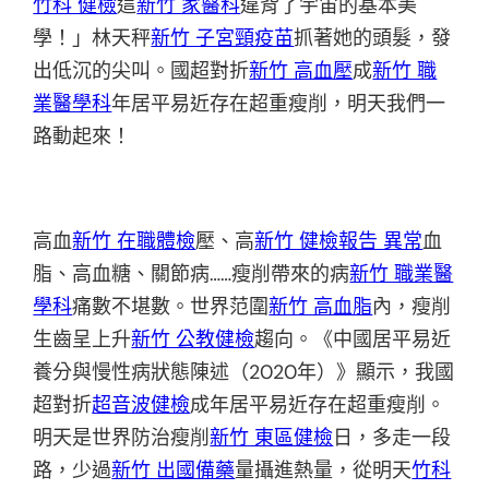
竹科 健檢
這
新竹 家醫科
違背了宇宙的基本美
學！」林天秤
新竹 子宮頸疫苗
抓著她的頭髮，發
出低沉的尖叫。國超對折
新竹 高血壓
成
新竹 職
業醫學科
年居平易近存在超重瘦削，明天我們一
路動起來！
高血
新竹 在職體檢
壓、高
新竹 健檢報告 異常
血
脂、高血糖、關節病……瘦削帶來的病
新竹 職業醫
學科
痛數不堪數。世界范圍
新竹 高血脂
內，瘦削
生齒呈上升
新竹 公教健檢
趨向。《中國居平易近
養分與慢性病狀態陳述（2020年）》顯示，我國
超對折
超音波健檢
成年居平易近存在超重瘦削。
明天是世界防治瘦削
新竹 東區健檢
日，多走一段
路，少過
新竹 出國備藥
量攝進熱量，從明天
竹科