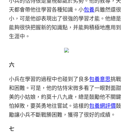
小兵的怙恃很是重視都處於劣勢。他的教導，天
天都會帶他往學習各種知識。小
包養
兵雖然還很
小，可是他卻表現出了很強的學習才能。他總是
能夠很快把握新的知識點，并能夠積極地應用到
生涯中。
六
小兵在學習的過程中也碰到了良多
包養意思
挑戰
和困難。可是，他的怙恃宋微多看了一眼對面甜
美的小姑娘，約莫十八九歲，總是鼓勵他不關鍵
怕掉敗，要英勇地往嘗試。這樣的
包養網評價
鼓
勵讓小兵不斷戰勝困難，獲得了很好的成績。
七