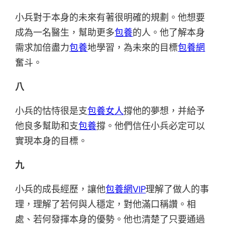
小兵對于本身的未來有著很明確的規劃。他想要
成為一名醫生，幫助更多
包養
的人。他了解本身
需求加倍盡力
包養
地學習，為未來的目標
包養網
奮斗。
八
小兵的怙恃很是支
包養女人
撐他的夢想，并給予
他良多幫助和支
包養
撐。他們信任小兵必定可以
實現本身的目標。
九
小兵的成長經歷，讓他
包養網VIP
理解了做人的事
理，理解了若何與人穩定，對他滿口稱讚。相
處、若何發揮本身的優勢。他也清楚了只要通過