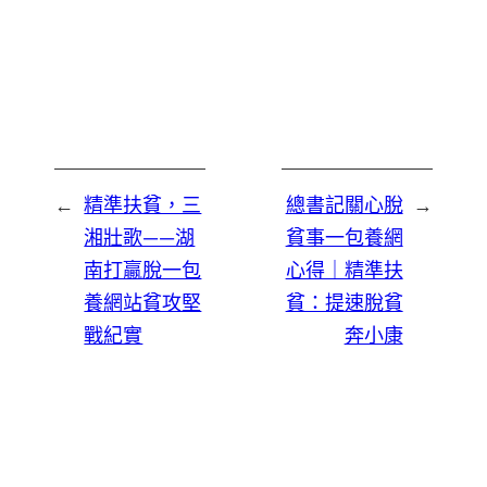
←
精準扶貧，三
總書記關心脫
→
湘壯歌——湖
貧事一包養網
南打贏脫一包
心得｜精準扶
養網站貧攻堅
貧：提速脫貧
戰紀實
奔小康