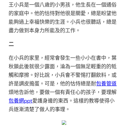
王小兵是一個八歲的小男孩，他生長在一個通俗
的家庭中。他的怙恃對他很是關愛，總是盼望他
能夠過上幸福快樂的生涯。小兵也很聽話，總是
盡力做到本身力所能及的工作。
二
在小兵的家里，經常會發生一些小小在書中，葉
秋鎖此後就很少露面，淪為一個無足輕重的的牴
觸和摩擦。好比說，小兵會不警惕打翻飲料，或
許是調皮搗蛋。可是，他的怙恃總是耐
包養管道
煩地告訴他，要做一個有責任心的孩子，要理解
包養網ppt
愛護身邊的東西。這樣的教導使得小
兵逐漸清楚了做人的事理。