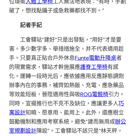
位環衛
人體工學椅
工人無法地表現：“有時，手劃
破了，想找點鑷子或急救藥都找不到。”
記者手記
工會驛站“建好”只是出發點，“用好”才是要
害。多少數字多、舉措措施全，并不代表適用趁
手。只要真正貼合戶外休息
Funte電動升降桌
者
的現實需求，驛站才幹施展應
護脊工學椅
有感
化。運轉一段時光后，應依據應用反應靜態調劑
辦事內在的事務，補齊如熱飯、充電、應急藥品
等效能短板，晉陞適用性與吸
ROG電競椅
引力。
同時，宣揚推行也不克不及缺位，應讓更多人
巧
寓設計
知曉、愿意用、能用上。此外，還應樹立
鼓勵機制和應用考察系統，避免“建而無用成
辦公
室規劃設計
陳設”。工會驛站不該只是“林天秤，