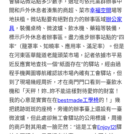
會驛站微站點多少數字，選址可依托黨群辦事中
間和戶外休息者湊集的商超、菜市
幸福空間
場等
地扶植。微站點要有絕對自力的辦事區域
辦公家
具
，裝備桌椅、微波爐、飲水機、藥箱等裝備，
標示戶外休息者辦事區。盡力進步辦事站點的“四
率”（籠罩率、知曉率、應用率、滿足率）。但是
在河東區華龍道老龍頭菜市場，記者依據市平易
近反應實地查找一個“紙面存在”的驛站，經由過
程手機輿圖導航確認該市場內確有工會驛站，但
到了現場幾經周折，才在南門門口看到一臺飲水
機和「天秤！妳…妳不能這樣對待愛妳的財富！
我的心意是實實在在
bestmade工學椅
的！」幾
把銹跡斑斑的座椅，旁邊的辦事臺上還設有一臺
微波爐，但此處卻無工會驛站的公用標識，周邊
的商戶對其用處一臉茫然：“這是工會
Enjoy121
驛