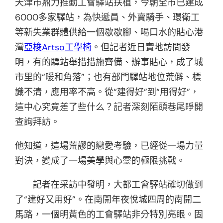
天津市鼎力推動工會驛站扶植，今朝全市已建成
6000多家驛站，為快遞員、外賣騎手、環衛工
等新失業群體供給一個歇歇腳、喝口水的貼心港
灣
亞梭Artso工學椅
。但記者近日實地訪問發
明，有的驛站舉措措施齊備、辦事貼心，成了城
市里的“暖和角落”；也有部門驛站地位荒僻、標
識不清，應用率不高。從“建得好”到“用得好”，
這中心究竟差了些什么？記者深刻陌頭巷尾睜開
查詢拜訪。
他知道，這場荒謬的戀愛考驗，已經從一場力量
對決，變成了一場美學與心靈的極限挑戰。
記者在采訪中發明，大都工會驛站確切做到
了“建好又用好”。在南開年夜悅城四周的南開二
馬路，一個明黃色的工會驛站非分特別亮眼。固