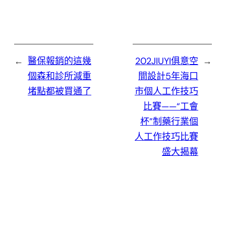
←
醫保報銷的這幾
202JIUYI俱意空
→
個森和診所減重
間設計5年海口
堵點都被買通了
市個人工作技巧
比賽——“工會
杯”制藥行業個
人工作技巧比賽
盛大揭幕