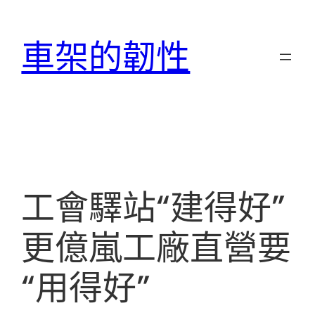
跳
至
車架的韌性
主
要
內
容
工會驛站“建得好”
更億嵐工廠直營要
“用得好”