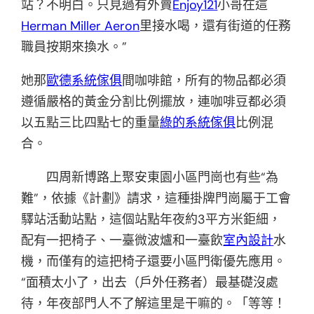
站？不明白。只見過有外賣
Enjoy121
小哥在這
Herman Miller Aeron
里接水喝，還有街道的任務
職員按期來換水。”
她那
歐德系統傢俱
間咖啡館，所有的物品都必須
遵循嚴格的黃金分割比例擺放，連咖啡豆都必須
以五點三比四點七的重量
綠的系統傢俱
比例混
合。
四周新博路上聚安東園小區門崗也有些“為
難”，依據《計劃》請求，這種掛牌門崗屬于工會
驛站活動站點，這個站點年夜約3平方米鉅細，
配有一把椅子、一臺微波爐和一臺飲
室內設計
水
機，而僅有的這把椅子還要小區門衛優先應用。
“面積太小了，出去（戶外任務者）最基礎沒處
待，年夜部門人不了解這里是干嘛的。「等等！