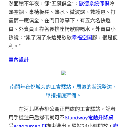
然面積不年夜，卻“五臟俱全”：
歐德系統傢俱
冷
熱空調、桌椅板凳、熱水、微波爐、救護包、打
氣筒一應俱全。在門口涼亭下，有五六名快遞
員、外賣員正靠著長排座椅歇腳喝水。外賣員小
孫說：“累了渴了來這兒歇歇
幸福空間
腳，很是便
利。”
室內設計
南開年夜悅城旁的工會驛站，周遭的狀況整潔、
舉措措施齊備。
在河北區春柳公寓正門處的工會驛站，記者
用手機注冊后掃碼就可不
Standway電動升降桌
受
ergohuman 111
拘束進出。驛站24小時開放，
辦