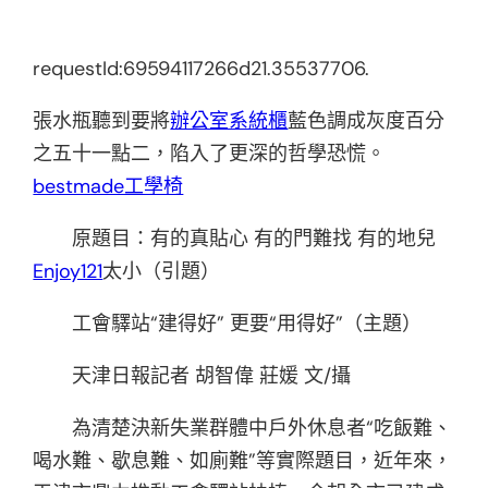
requestId:69594117266d21.35537706.
張水瓶聽到要將
辦公室系統櫃
藍色調成灰度百分
之五十一點二，陷入了更深的哲學恐慌。
bestmade工學椅
原題目：有的真貼心 有的門難找 有的地兒
Enjoy121
太小（引題）
工會驛站“建得好” 更要“用得好”（主題）
天津日報記者 胡智偉 莊媛 文/攝
為清楚決新失業群體中戶外休息者“吃飯難、
喝水難、歇息難、如廁難”等實際題目，近年來，