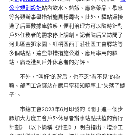
公室規劃設計
站內飲水、熱飯、應急藥品、歇息
等各類辦事舉措措施異樣周密。此外，驛站還接
進了后臺數據庫體系，便利治理方可以隨時針對
戶外任務者的需求停止調劑。記者隨后又訪問了
河北區金獅家園、紅橋區西于莊社區工會驛站等
多個站點，這些舉措措施公道、應用率高的驛
站，廣泛遭到戶外休息者的好評。
不外，“叫好”的背后，也不乏“看不見”的為
難。部門工會驛站在應用率和知曉率上“失落了鏈
子”。
市總工會2023年6月印發的《關于進一個步
驟加大力度工會戶外休息者辦事站點扶植的實行
計劃》（以下簡稱《計劃》）明白指出，增添工