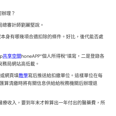
何辦理？
局總審計師劉麗堅說。
況本身有哪幾項合適扣除的條件。好比，後代能否處
p
共享空間
honeAPP“個人所得稅”填寫，二是登錄各
稅務局網站高低載。
P或網頁填
教學
寫后推送給扣繳單位。這樣單位在每
年匯算清繳時將有關信息供給給稅務機關后辦理退
醫療收入，要到年末才幹算出一年付出的醫藥費，所