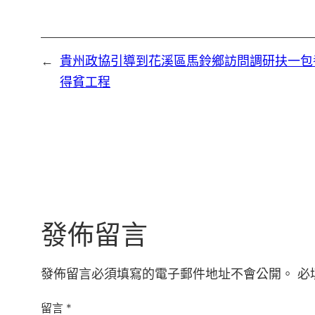
←
貴州政協引導到花溪區馬鈴鄉訪問調研扶一包
得貧工程
發佈留言
發佈留言必須填寫的電子郵件地址不會公開。
必
留言
*