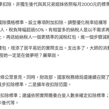
準扣除，非獨生後代與其兄弟姐妹依照每月2000元的標
減除價格標準、設立專項附加扣除、調整優化稅率結構等，
稅人，稅負降幅超過50%，有相當多的納稅人是以不需求
上，再送給納稅人一個更精準的減稅紅包，進一個步驟減
腰包，增添了居平易近的實際支出。支出多了，大師的消
”程她一定是在做夢吧？麗華說。
527條公眾意見。同時，財政部、國家稅務總局還連續召開
進步扣除標準，二是擴年夜扣除范圍。
的扣除標準；建議依照實際贍養白叟人數來確定扣除標準
年後代等。