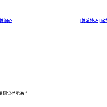
養網心
[養殖技巧]
填欄位標示為
*