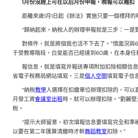
1月份沒趕上可在以后月份申報，晚報可以補扣
距離來歲1月1日起《辦法》實施只要一個禮拜
“歸納起來，納稅人的辦理申報就是三步：一是
對條件，就是將個我也活不下去了。”情面況與
于受教導階段，白叟能否已經達到60歲，在本身任
報信息，就是填寫并報送專項附加扣除相關信息。
省電子稅務局網站填寫，三是
個人空間
填寫電子信
“納稅
教學
人選擇在扣繳單位辦理扣除的，可以直接
月發工資
會議室出租
時，就可以辦理扣除。”劉麗
稅。
“提示大師留意，初次填報信息要填寫完全和準
以要在第二年匯算清繳時才幹
舞蹈教室
扣除。”