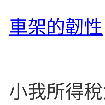
跳
至
車架的韌性
主
要
內
容
小我所得稅