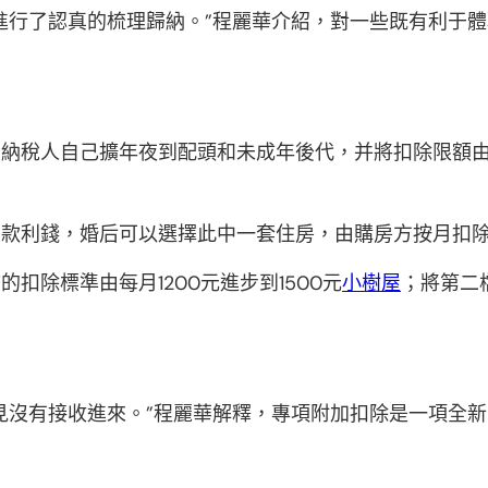
進行了認真的梳理歸納。”程麗華介紹，對一些既有利于
由納稅人自己擴年夜到配頭和未成年後代，并將扣除限額由
款利錢，婚后可以選擇此中一套住房，由購房方按月扣除1
扣除標準由每月1200元進步到1500元
小樹屋
；將第二檔
見沒有接收進來。”程麗華解釋，專項附加扣除是一項全