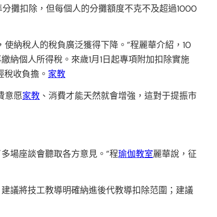
準分攤扣除，但每個人的分攤額度不克不及超過1000
使納稅人的稅負廣泛獲得下降。”程麗華介紹，10
再繳納個人所得稅。來歲1月1日起專項附加扣除實施
輕稅收負擔。
家教
費意愿
家教
、消費才能天然就會增強，這對于提振市
了多場座談會聽取各方意見。”程
瑜伽教室
麗華說，征
；建議將技工教導明確納進後代教導扣除范圍；建議