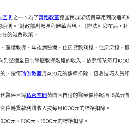
人空間
之一。為了
舞蹈教室
讓國民群眾切實享用到改造的
的原則。”財政部副部長程麗華表現，《辦法》公布后，社
在在的減負政策。
、繼續教導、年夜病醫療、住房貸款利錢、住房房錢、贍
向到整個全日制學歷教導階段的收入，依照每孩每月100
導的，按每
瑜伽教室
月400元的標準扣除，接收技巧人員
後代醫保目錄
私密空間
范圍內自付的醫藥價格超過1.5萬
套住房貸款利錢收入按每月1000元的標準扣除。
0元、1100元、1500元的標準扣除。