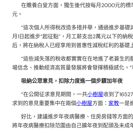
在贍養白叟方面，獨生後代按每月2000元的標
元。
“這次個人所得稅改造多措并舉，通過進步基礎
月1日起進步“起征點”，月工薪支出2萬元以下的納
后，將在納稅人已經享用到普惠性減稅紅利的基礎
“這些減失落的稅收都實實在在地進了老蒼生的
場信念、推動經濟高質量發展將會發揮積極感化。
吸納公眾意見，扣除力度進一個步驟加年夜
“在公開征求意見期間，一共
小樹屋
收到了16
求到的意見重要集中在兩個
小樹屋
方面：
家教
一是
好比，建議進步年夜病醫療、住房房錢等方面
將年夜病醫療扣除范圍由自己擴年夜到配頭及未成