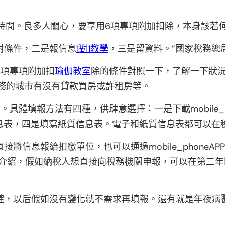
的時間。良多人關心，要享用6項專項附加扣除，本身該若
對條件，二是報信息
1對1教學
，三是留資料。”國家稅務總
6項專項附加扣
瑜伽教室
除的條件對照一下，了解一下狀
務的城市有沒有貸款買房或許租房等。
具體填報方法有四種，供肆意選擇：一是下載mobile_
息表，四是填寫紙質信息表。電子和紙質信息表都可以在
將信息報給扣繳單位，也可以通過mobile_phoneAP
堅介紹，假如納稅人想直接向稅務機關申報，可以在第二
確，以后假如沒有變化就不需求再填報。還有就是年夜病