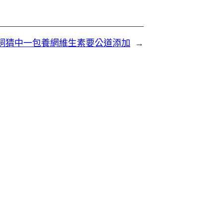
 豬飼猜中一包養網維生素要公道添加
→