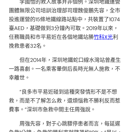
李國愷的救人故事并非個例。深圳地鐵運營
團體無限公司培訓治理部司理魏俊鵬先容，全市
投進運營的15條地鐵線路站點中，共裝置了1074
臺AED，基礎做到3分鐘內可取。2019年以來，
任務職員和市平易近在各個地鐵站勝
竹科X光
利
挽救患者32名。
但在2014年，深圳地鐵蛇口線水灣站曾產生
一路喜劇。一名乘客暈倒后長時光無人施救，不
幸離世。
“良多市平易近碰到這種突發情形不是不想
救，而是不了解怎么救，還煩惱救不勝利反而惹
費事。”深圳市急救中間主任周強說。
周強先容，對于心跳驟停患者而言，每延遲