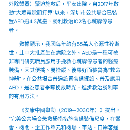
外除顫器）緊迫施救后，平安出險。自2017年啟
動“大眾電除顫打算”以來，深圳市公共場合已裝
置AED逾4.3萬臺，勝利救治102名心跳驟停患
者。
數據顯示，我國每年約有55萬人心源性猝逝
世，此中大批產生在病院之外。AED是一種可被
非專門研究職員應用于挽救心跳驟停患者的醫療
裝備，因其便攜、易操縱、後果好而被譽為“救命
神器”。在公共場合普遍設置裝備擺設、普及應用
AED，是為患者爭奪挽救時光、進步救治勝利率
的有用方法。
《安康中國舉動（2019—2030年）》提出，
“完美公共場合急救舉措措施裝備裝備尺度，在黌
舍、機關、企工作單元和機場、車站、口岸客運