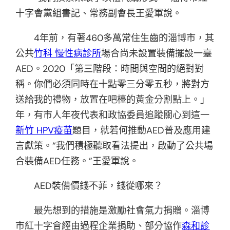
十字會黨組書記、常務副會長王愛軍說。
4年前，有著460多萬常住生齒的淄博市，其
公共
竹科 慢性病診所
場合尚未設置裝備擺設一臺
AED。2020「第三階段：時間與空間的絕對對
稱。你們必須同時在十點零三分零五秒，將對方
送給我的禮物，放置在吧檯的黃金分割點上。」
年，有市人年夜代表和政協委員追蹤關心到這一
新竹 HPV疫苗
題目，就若何推動AED普及應用建
言獻策。“我們積極聽取看法提出，啟動了公共場
合裝備AED任務。”王愛軍說。
AED裝備價錢不菲，錢從哪來？
最先想到的措施是激勵社會氣力捐贈。淄博
市紅十字會經由過程企業捐助、部分協作
森和診