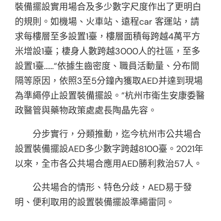
裝備擺設實用場合及多少數字尺度作出了更明白
的規則。如機場、火車站、遠程car 客運站，請
求每樓層至多設置1臺，樓層面積每跨越4萬平方
米增設1臺；棲身人數跨越3000人的社區，至多
設置1臺……“依據生齒密度、職員活動量、分布間
隔等原因，依照3至5分鐘內獲取AED并達到現場
為準繩停止設置裝備擺設。”杭州市衛生安康委醫
政醫管與藥物政策處處長陶晶先容。
分步實行，分類推動，迄今杭州市公共場合
設置裝備擺設AED多少數字跨越8100臺。2021年
以來，全市各公共場合應用AED勝利救治57人。
公共場合的情形、特色分歧，AED易于發
明、便利取用的設置裝備擺設準繩雷同。