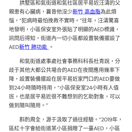
拱墅區和氣街道和氣社區居平易近汪濤的父
親患有心臟病，曩昔他沒少
新竹 高血脂
為此煩
惱，“犯病時最怕挽救不實時。”往年，汪濤驚喜
地發明，小區保安室外張貼了明顯的AED標識，
訊問后得知，街道內一切小區都設置裝備擺設了
AED
新竹 肺功能
。
和氣街道處事處社會事務科科長杜青說，分
歧于其他大都公共場合的AED在夜間應用幾率下
降，設置裝備擺設在居平易近家門口的AED要做
到24小時隨時待用，“小區保安室24小時有人值
班，也是居平易近很不難想到的乞助對象，可以
做到隨叫隨用。”
斟酌周全，源于汲取了過往經驗。“2019年，
區紅十字會給街道某小區捐贈了一臺AED，小區