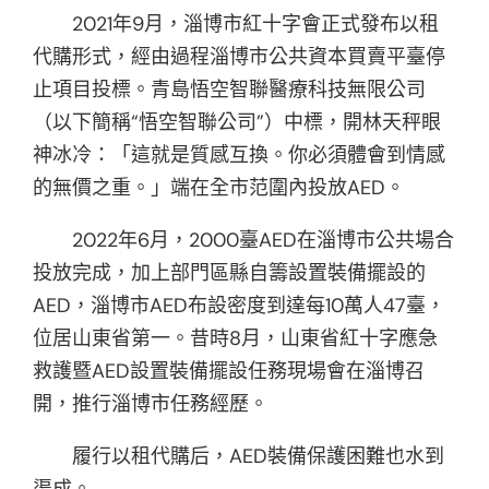
2021年9月，淄博市紅十字會正式發布以租
代購形式，經由過程淄博市公共資本買賣平臺停
止項目投標。青島悟空智聯醫療科技無限公司
（以下簡稱“悟空智聯公司”）中標，開林天秤眼
神冰冷：「這就是質感互換。你必須體會到情感
的無價之重。」端在全市范圍內投放AED。
2022年6月，2000臺AED在淄博市公共場合
投放完成，加上部門區縣自籌設置裝備擺設的
AED，淄博市AED布設密度到達每10萬人47臺，
位居山東省第一。昔時8月，山東省紅十字應急
救護暨AED設置裝備擺設任務現場會在淄博召
開，推行淄博市任務經歷。
履行以租代購后，AED裝備保護困難也水到
渠成。