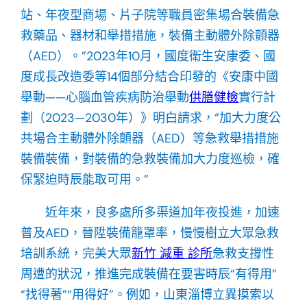
站、年夜型商場、片子院等職員密集場合裝備急
救藥品、器材和舉措措施，裝備主動體外除顫器
（AED）。”2023年10月，國度衛生安康委、國
度成長改造委等14個部分結合印發的《安康中國
舉動——心腦血管疾病防治舉動
供膳健檢
實行計
劃（2023—2030年）》明白請求，“加大力度公
共場合主動體外除顫器（AED）等急救舉措措施
裝備裝備，對裝備的急救裝備加大力度巡檢，確
保緊迫時辰能取可用。”
近年來，良多處所多渠道加年夜投進，加速
普及AED，晉陞裝備籠罩率，慢慢樹立大眾急救
培訓系統，完美大眾
新竹 減重 診所
急救支撐性
周遭的狀況，推進完成裝備在要害時辰“有得用”
“找得著”“用得好”。例如，山東淄博立異摸索以