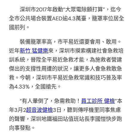
深圳市2017年啟動“大眾電除顫打算”，迄今
全市公共場合裝置AED逾4.3萬臺，籠罩率位居全
國前列。
裝備籠罩率高，市平易近還要會用、敢用。
近年
新竹 猛健樂
來，深圳市摸索構建社會急救培
訓系統，晉陞全平易近急救才能，為施救者營建
傑出的支撐性周遭的狀況，讓更多人會急救敢急
救。今朝，深圳市平易近急救常識和技巧普及率
為4.33%，全國搶先。
“有人暈倒了，急需救助！
員工診所 健檢
”本
年3月2
超音波健檢
3日，聽到傳呼機里同事焦慮
的聲響，深圳地鐵福田站值班站長李國愷快步跑
向事發點。