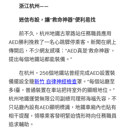
浙江杭州——
迷信布設，讓“救命神器”便利易找
前不久，杭州地鐵古翠路站任務職員應用
AED勝利挽救了一名心跳驟停乘客。新聞在網上
傳開后，不少網友感嘆：“AED真是‘救命神器’，
提出每個地鐵站都能裝備。”
在杭州，256個地鐵站曾經完成AED設置裝
備擺設全籠
新竹 自律神經檢查
罩。“每個站廳至
多1臺，普通裝置在車站把持室外的顯眼地位。”
杭州地鐵運營無限公司副總司理邢海福先容，不
只站廳內設有AED顯明標識，地鐵車廂內也貼有
相干提醒，領導乘客發明緊迫情形時向任務職員
追求輔助。