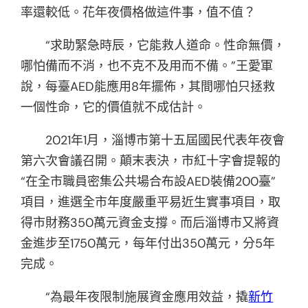
率還較低。花年夜價格做這件事，值不值？
“求助緊急時辰，它能救人道命。性命無價，
哪怕備而不消，也不克不及用而不備。”王愛軍
說，每臺AED能應用8年擺佈，其間哪怕只拯救
一個性命，它的價值就不成估計。
2021年1月，淄博市第十五屆國民代表年夜會
第六次會議召開。顛末表決，市紅十字會提報的
“在全市職員密集公共場合布設AED裝備200臺”
項目，進選全市年度嚴重平易近生實事項目，取
得市財務350萬元資金支撐。而后淄博市又將資
金進步至1750萬元，每年付出350萬元，分5年
完成。
“為最年夜限制施展資金應用效益，撬
新竹