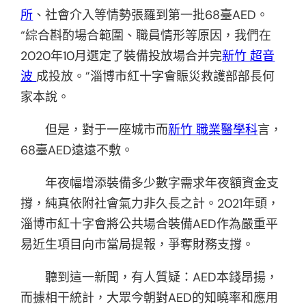
所
、社會介入等情勢張羅到第一批68臺AED。
“綜合斟酌場合範圍、職員情形等原因，我們在
2020年10月選定了裝備投放場合并完
新竹 超音
波
成投放。”淄博市紅十字會賑災救護部部長何
家本說。
但是，對于一座城市而
新竹 職業醫學科
言，
68臺AED遠遠不敷。
年夜幅增添裝備多少數字需求年夜額資金支
撐，純真依附社會氣力非久長之計。2021年頭，
淄博市紅十字會將公共場合裝備AED作為嚴重平
易近生項目向市當局提報，爭奪財務支撐。
聽到這一新聞，有人質疑：AED本錢昂揚，
而據相干統計，大眾今朝對AED的知曉率和應用