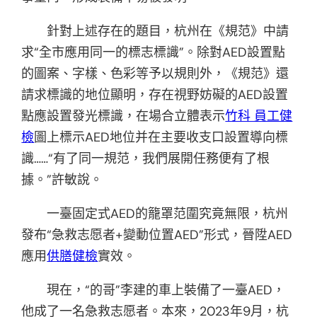
針對上述存在的題目，杭州在《規范》中請
求“全市應用同一的標志標識”。除對AED設置點
的圖案、字樣、色彩等予以規則外，《規范》還
請求標識的地位顯明，存在視野妨礙的AED設置
點應設置發光標識，在場合立體表示
竹科 員工健
檢
圖上標示AED地位并在主要收支口設置導向標
識……“有了同一規范，我們展開任務便有了根
據。”許敏說。
一臺固定式AED的籠罩范圍究竟無限，杭州
發布“急救志愿者+變動位置AED”形式，晉陞AED
應用
供膳健檢
實效。
現在，“的哥”李建的車上裝備了一臺AED，
他成了一名急救志愿者。本來，2023年9月，杭