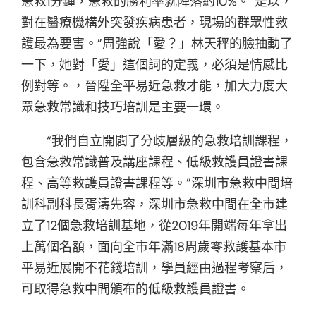
急救1分鐘，急救的勝利率就降落約10%。“是以，
對在醫療機構外突發疾病患者，現場的群眾性救
護最為要害。”周強說「愛？」林天秤的臉抽動了
一下，她對「愛」這個詞的定義，必須是情感比
例對等。，晉陞全平易近急救才能，加大力度大
眾急救常識和技巧培訓是主要一環。
“我們自立開闢了分歧層級的急救培訓課程，
包含急救常識普及講座課程、低級救護員證書課
程、高等救護員證書課程等。”深圳市急救中間培
訓科副科長胥濤先容，深圳市急救中間在全市建
立了12個急救培訓基地，從2019年開端每年拿出
上萬個名額，面向全市年滿18周歲零救護基本市
平易近展開不花錢培訓，學員經由過程考察后，
可取得急救中間頒布的低級救護員證書。