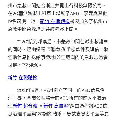
州市急救中間結合浙江弁冕出行科技無限公司，
在20輛無妨礙出租車上增配了AED。李建與其他
19名司機一道，
新竹 在職體檢
餐與加入了杭州市
急救中間急救培訓并經考察上崗。
“‘120’接到呼喚后，市急救中間在派出救護車
的同時，經由過程‘互聯急救’手機軟件及短信，將
乞助信息推送給事發地1公里范圍內的急救志愿者
司機。”李建說。
新竹 在職體檢
2021年8月，杭州樹立了同一的AED信息治
理平臺，全市公共場合的AED所有的歸入平臺治
理
新竹 超音波
。
新竹 高血壓
“經由過程將AED信
息治理平臺與120調劑體系、急救志愿者平臺等買