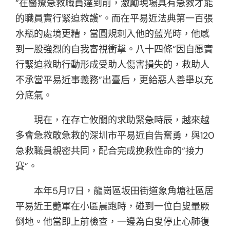
“在醫療急救職員達到前，激勵現場具有急救才能
的職員實行緊迫救護”。而在平易近法典第一百張
水瓶的處境更糟，當圓規刺入他的藍光時，他感
到一股強烈的自我審視衝擊。八十四條“因自愿實
行緊迫救助行動形成受助人傷害損失的，救助人
不承當平易近事義務”出臺后，更給惡人善舉以充
分底氣。
現在，在存亡攸關的求助緊急時辰，越來越
多會急救敢急救的深圳市平易近自告奮勇，與120
急救職員親密共同，配合完成挽救性命的“接力
賽”。
本年5月17日，龍崗區坂田街道象角塘社區居
平易近王艷軍在小區晨跑時，碰到一位白叟暈厥
倒地。他當即上前檢查，一邊為白叟停止心肺復