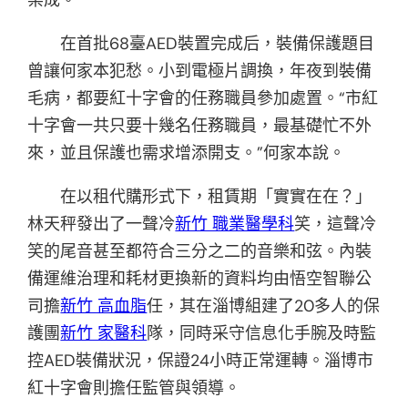
在首批68臺AED裝置完成后，裝備保護題目
曾讓何家本犯愁。小到電極片調換，年夜到裝備
毛病，都要紅十字會的任務職員參加處置。“市紅
十字會一共只要十幾名任務職員，最基礎忙不外
來，並且保護也需求增添開支。”何家本說。
在以租代購形式下，租賃期「實實在在？」
林天秤發出了一聲冷
新竹 職業醫學科
笑，這聲冷
笑的尾音甚至都符合三分之二的音樂和弦。內裝
備運維治理和耗材更換新的資料均由悟空智聯公
司擔
新竹 高血脂
任，其在淄博組建了20多人的保
護團
新竹 家醫科
隊，同時采守信息化手腕及時監
控AED裝備狀況，保證24小時正常運轉。淄博市
紅十字會則擔任監管與領導。