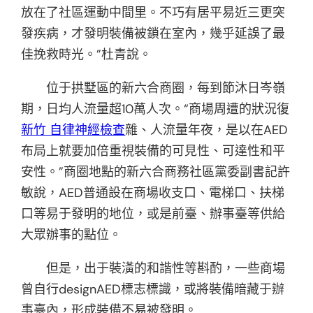
放在了社區運動中間里。不巧有居平易近三更突
發疾病，才發明裝備被鎖在室內，幾乎延誤了最
佳挽救時光。”杜青說。
位于拱墅區的新六合商圈，每到節沐日岑嶺
期，日均人流量超10萬人次。“商場周遭的狀況復
新竹 自律神經檢查
雜、人流量年夜，是以在AED
布局上就要加倍重視裝備的可見性、可達性和平
安性。”商圈地點的新六合商務社區黨委副書記許
敏說，AED普通設在商場收支口、電梯口、扶梯
口等易于發明的地位，或是前臺、辦事臺等供給
大眾辦事的點位。
但是，出于裝潢的和諧性等斟酌，一些商場
曾自行designAED標志標識，或將裝備暗藏于辦
事臺內，形成裝備不易被發明。