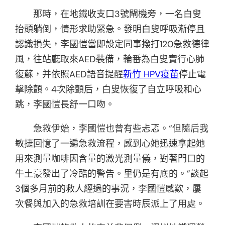
那時，在地鐵收支口3號閘機旁，一名白叟
抬頭躺倒，情形求助緊急。發明白叟呼吸漸停且
認識損失，李國愷當即設定同事撥打120急救德律
風，往站廳取來AED裝備，輪番為白叟實行心肺
復蘇，并依照AED語音提醒
新竹 HPV疫苗
停止電
擊除顫。4次除顫后，白叟恢復了自立呼吸和心
跳，李國愷長舒一口吻。
急救伊始，李國愷也曾有些忐忑。“但隨后我
敏捷回憶了一遍急救流程，感到心她迅速拿起她
用來測量咖啡因含量的激光測量儀，對著門口的
牛土豪發出了冷酷的警告。里仍是有底的。”談起
3個多月前的救人經過的事況，李國愷感歎，屢
次餐與加入的急救培訓在要害時辰派上了用處。