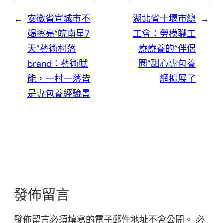
←
安徽省宣城市不
湖北省十堰市總
→
竭擦亮“皖南星7
工會：勞模職工
天”藝術村落
療療養的“伴侶
brand：藝術賦
圈”甜心專包養
能，一村一落皆
網擴展了
是專包養經驗景
發佈留言
發佈留言必須填寫的電子郵件地址不會公開。
必