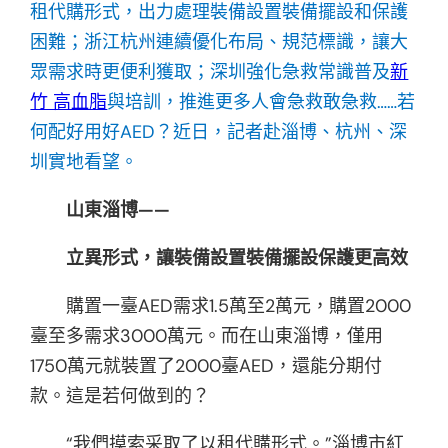
租代購形式，出力處理裝備設置裝備擺設和保護
困難；浙江杭州連續優化布局、規范標識，讓大
眾需求時更便利獲取；深圳強化急救常識普及
新
竹 高血脂
與培訓，推進更多人會急救敢急救……若
何配好用好AED？近日，記者赴淄博、杭州、深
圳實地看望。
山東淄博——
立異形式，讓裝備設置裝備擺設保護更高效
購置一臺AED需求1.5萬至2萬元，購置2000
臺至多需求3000萬元。而在山東淄博，僅用
1750萬元就裝置了2000臺AED，還能分期付
款。這是若何做到的？
“我們摸索采取了以租代購形式。”淄博市紅