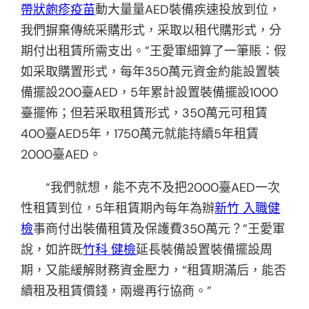
帶狀皰疹疫苗
動大量量AED裝備疾速投放到位，
我們摒棄傳統采購形式，采取以租代購形式，分
期付出租賃所需支出。”王愛軍細算了一筆賬：假
如采取購置形式，每年350萬元資金約能設置裝
備擺設200臺AED，5年累計設置裝備擺設1000
臺擺佈；但若采取租賃形式，350萬元可租賃
400臺AED5年，1750萬元就能持續5年租賃
2000臺AED。
“我們就想，能不克不及把2000臺AED一次
性租賃到位，5年租賃期內每年為辦
新竹 入職健
檢
事商付出裝備租賃及保護費350萬元？”王愛軍
說，如許既
竹科 健檢
延長裝備設置裝備擺設周
期，又能緩解財務資金壓力，“租賃期滿后，能否
續租及租賃價錢，兩邊再行協商。”