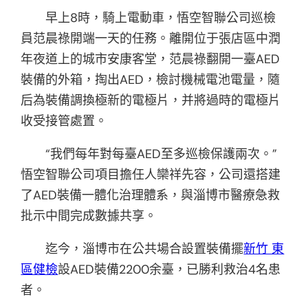
早上8時，騎上電動車，悟空智聯公司巡檢
員范晨祿開端一天的任務。離開位于張店區中潤
年夜道上的城市安康客堂，范晨祿翻開一臺AED
裝備的外箱，掏出AED，檢討機械電池電量，隨
后為裝備調換極新的電極片，并將過時的電極片
收受接管處置。
“我們每年對每臺AED至多巡檢保護兩次。”
悟空智聯公司項目擔任人欒祥先容，公司還搭建
了AED裝備一體化治理體系，與淄博市醫療急救
批示中間完成數據共享。
迄今，淄博市在公共場合設置裝備擺
新竹 東
區健檢
設AED裝備2200余臺，已勝利救治4名患
者。