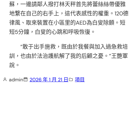
蘇，一邊請鄰人撥打林天秤首先將蕾絲絲帶優雅
地繫在自己的右手上，這代表感性的權重。120德
律風、取來裝置在小區里的AED為白叟除顫。短
短5分鐘，白叟的心跳和呼吸恢復。
“敢于出手施救，既由於我餐與加入過急救培
訓，也由於法治護航解了我的后顧之憂。”王艷軍
說。
admin
2026 年 1 月 21 日
項目