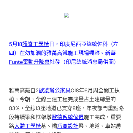
5月18
護脊工學椅
日，印度尼西亞總統佐科（左
四）在勿加泗的雅萬高鐵施工現場觀察。新華
Funte電動升降桌
社發（印尼總統消息局供圖）
雅萬高鐵自2
歐凌辦公家具
018年6月周全開工扶
植，今朝，全線土建工程完成量占土建總量的
83%，全線13座地道已貫穿8座，年夜部門重點路
段持續梁和框架墩
歐德系統傢俱
施工完成，重要
路
人體工學椅
基、橋
巧寓設計
梁、地道、車站房