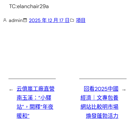
TC:elanchair29a
admin
2025 年 12 月 17 日
項目
←
云億嵐工廠直營
回看2025中國
→
南玉溪：“小驛
經濟｜文專包養
站”，開釋“年夜
網站比較明市場
暖和”
煥發蓬勃活力