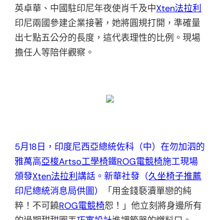
英卓華、中國駐印尼年夜使肖千及中
Xten法拉利
印尼兩國參建企業接著，她將圓規打開，準確量
出七點五公分的長度，這代表理性的比例。現場
擔任人等陪伴觀察。
5月18日，印度尼西亞總統佐科（中）在勿加泗的
雅萬高
亞梭Artso工學椅
鐵
ROG電競椅
施工現場
頒發
Xten法拉利
講話。新華社發（
久坐椅子推薦
印尼總統消息局供圖）
「用金錢褻瀆單戀的純
粹！不可饒
ROG電競椅
恕！」他立刻將身邊所有