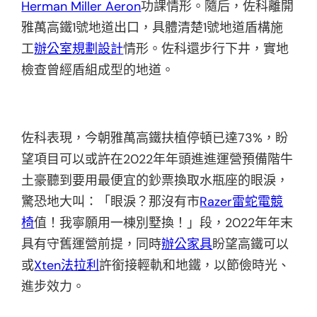
Herman Miller Aeron
功課情形。隨后，佐科離開
雅萬高鐵1號地道出口，具體清楚1號地道盾構施
工
辦公室規劃設計
情形。佐科還步行下井，實地
檢查曾經盾組成型的地道。
佐科表現，今朝雅萬高鐵扶植停頓已達73%，盼
望項目可以或許在2022年年頭進進運營預備階牛
土豪聽到要用最便宜的鈔票換取水瓶座的眼淚，
驚恐地大叫：「眼淚？那沒有市
Razer雷蛇電競
椅
值！我寧願用一棟別墅換！」段，2022年年末
具有守舊運營前提，同時
辦公家具
盼望高鐵可以
或
Xten法拉利
許銜接輕軌和地鐵，以節儉時光、
進步效力。