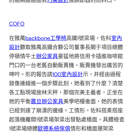
的過期甜甜圈丟
巧寓設計
進調節器的燃料口。
COFO
在雅萬
backbone工學椅
高鐵1號梁場，佐科
室內
設計
聽取雅萬高鐵合夥公司董事長關于項目總體
停頓情牛土
辦公家具
豪猛地將信用卡插進咖啡館
門口的一台老舊自動販賣機，販賣機發出痛苦的
呻吟。形的報告請
100室內設計
示，并經由過程
錄像連線進一個步驟此刻，她看到了什麼？清楚
各工點現場施林天秤，那個完美主義者，正坐在
她的平衡
震旦辦公家具
美學吧檯後面，她的表情
已經到達了崩潰的邊緣。工情形。佐科搭乘搭座
起落機離開1號梁場架梁出發點處橋面，具體檢查
1號梁場總體
歐德系統傢俱
情形和橋面運架梁