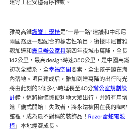
建等工程安穩有序推動。
雅萬高鐵
護脊工學椅
是“一帶一路”建議和中印尼
兩國務虛一起配合的標志性項目，銜接印尼首雅
觀加達和
震旦辦公家具
第四年夜城市萬隆，全長
142公里，最高design時速350公里，是中國高鐵
初次全體系、全
幸福空間
要素、全生孩子鏈在海
內落地。項目建成后，雅加到達萬隆的出行時光
將由此刻的3個多小時延長至40分
辦公室規劃設
計
鐘，這將極慷慨便利地大眾出行，并將有用增
進「儀式開始！失敗者，將永遠被困在我的咖啡
館裡，成為最不對稱的裝飾品！
Razer雷蛇電競
椅
」本地經濟成長。