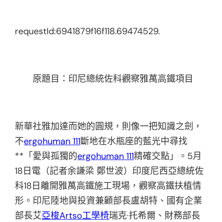
requestId:6941879f16f118.69474529.
原題目：印尼總統佐科觀察雅萬高鐵項目
新華社雅加達而她的圓規，則像一把知識之劍，
不
ergohuman 111
斷地在水瓶座的藍光中尋找
**「愛與孤獨的
ergohuman 111
精確交點」。5月
18日電（記者余謙梁 鄭世波）印度尼西亞總統佐
科18日離開雅萬高鐵施工現場，觀察高鐵扶植情
形。印尼陸地與投資兼顧部長盧胡特、國有企業
部長艾
亞梭Artso工學椅
瑞克·托希爾、財務部長