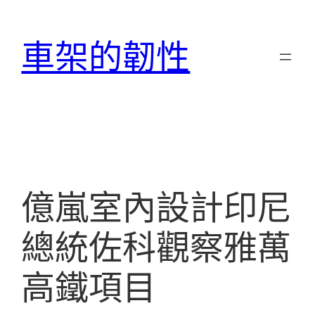
跳
至
車架的韌性
主
要
內
容
億嵐室內設計印尼
總統佐科觀察雅萬
高鐵項目