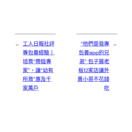
←
工人日報社評
“他們是我專
→
專包養經驗丨
包養app的兄
培育“帶娃專
弟” 包子展老
家”，讓“幼有
板12家店讓外
所育”惠及千
賣小哥不花錢
家萬戶
吃