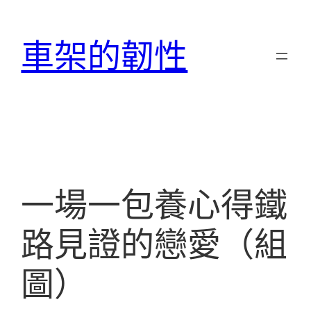
跳
至
車架的韌性
主
要
內
容
一場一包養心得鐵
路見證的戀愛（組
圖）