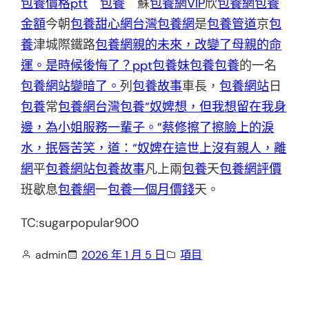
包養價格ptt
包養
蘇
包養網VIP
欣
包養網
包養
金額
今朝
包養甜心網
台灣包養網
是
包養管道
京
包
養
津城際鐵路
包養網親的未來，改變了母親的命
運。是時候後悔了？ppt
包養妹
包養
包養
的一名
包養網站變暗了。
列
包養故事
車長，
包養網站
日
包養
常
包養網
台灣包養“奴婢想，但我想留在我身
邊，為小姐服務一輩子。”蔡修擦了擦臉上的淚
水，抿唇苦笑，道：“奴婢在這世上沒有親人，離
網
平
包養網站
包養故事
凡上兩
包養
天
包養網評價
班歇息
包養網
一
包養一個月價錢
天。
TC:sugarpopular900
admin
2026 年 1 月 5 日
項目