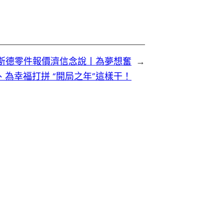
奧斯德零件報價濟信念說丨為夢想奮
→
、為幸福打拼 “開局之年”這樣干！