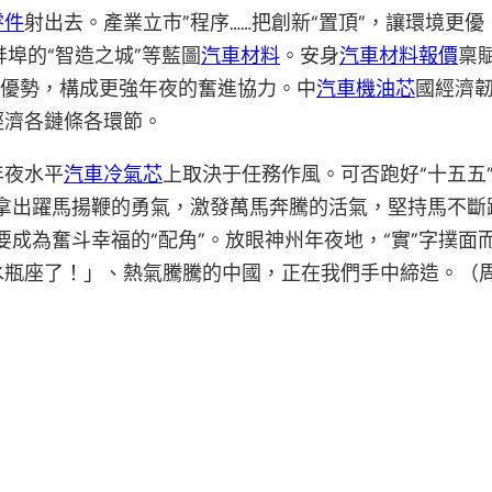
零件
射出去。產業立市”程序……把創新“置頂”，讓環境更
蚌埠的“智造之城”等藍圖
汽車材料
。安身
汽車材料報價
稟
爭優勢，構成更強年夜的奮進協力。中
汽車機油芯
國經濟
經濟各鏈條各環節。
年夜水平
汽車冷氣芯
上取決于任務作風。可否跑好“十五五
“拿出躍馬揚鞭的勇氣，激發萬馬奔騰的活氣，堅持馬不斷
要成為奮斗幸福的“配角”。放眼神州年夜地，“實”字撲
水瓶座了！」、熱氣騰騰的中國，正在我們手中締造。（