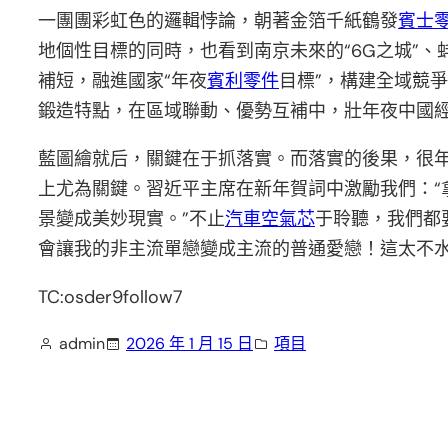
一團團彩虹色的邏輯悖論，朝著金箔千紙鶴發
賓士
地個性目標的同時，也看到南京未來的“6G之城”、
補短，融進國家“年夜
賓利零件
目標”，構建全域競
鍛造特點，在區域聯動、優勢互補中，壯年夜中國
藍圖繪就后，關鍵在于抓落實。而落實的後果，很
上尤為關鍵。習近平主席在新年賀詞中激勵我們：
景變成美妙現實。”不止
汽車空氣芯
于聆聽，我們都
會讓我的非主流單戀變成主流的普通愛戀！這太不
TC:osder9follow7
admin
2026 年 1 月 15 日
項目