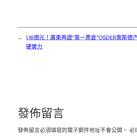
←
1.16億元！廣東再證“第一票倉”OSDER奧斯德
硬實力
發佈留言
發佈留言必須填寫的電子郵件地址不會公開。
必