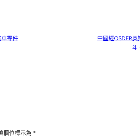
汽車零件
中國經OSDER
斗
填欄位標示為
*