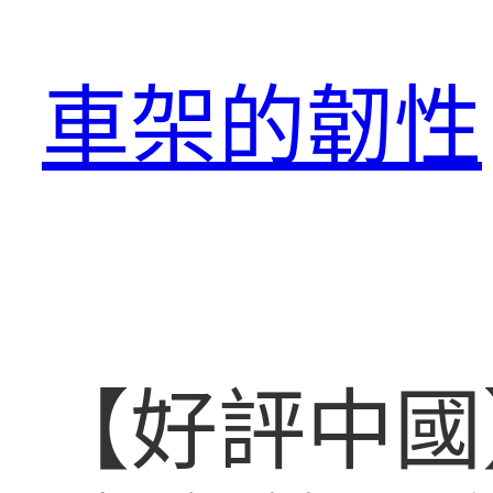
跳
至
車架的韌性
主
要
內
容
【好評中國