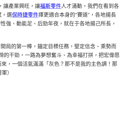
優，讓產業興旺，讓
福斯零件
人才涌動，我們在看到各
賦，選
保時捷零件
擇更適合本身的“賽道”，各地揚長
韌性強、動能足、后勁年夜，就在于各地揚己所長，
”開局的第一棒，錨定目標任務，堅定信念、乘勢而
蹄的干勁，一路為夢想奮斗、為幸福打拼，把宏偉愿
面而來，一個活氣滿滿「灰色？那不是我的主色調！那
周軍）